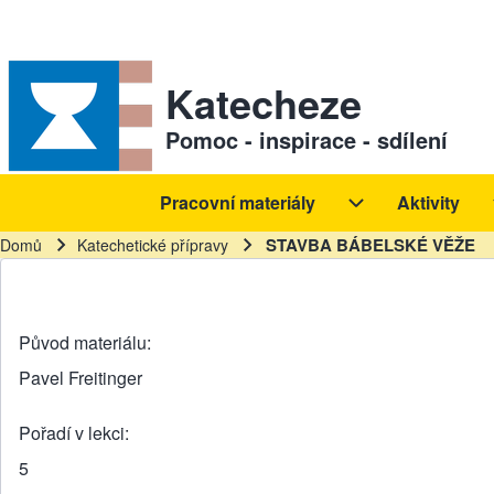
Skip to header
Skip to main navigation
Přejít k hlavnímu obsahu
Skip to footer
Sekundární odkazy
Katecheze
Pomoc - inspirace - sdílení
Pracovní materiály
Aktivity
Hlavní navigace
Pracovní materiál
STAVBA BÁBELSKÉ VĚŽE
Domů
Katechetické přípravy
Drobečková navigace
Původ materiálu
Pavel Freitinger
Pořadí v lekci
5