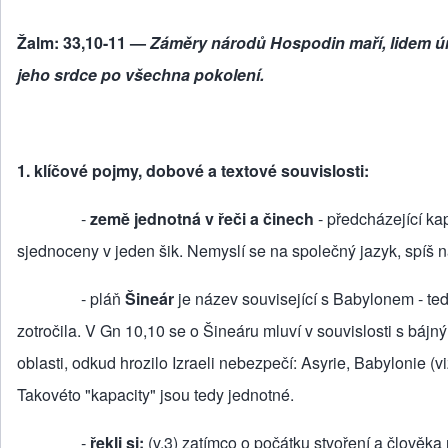
Žalm: 33,10-11 —
Záměry národů Hospodin maří, lidem ú
jeho srdce po všechna pokolení.
1. klíčové pojmy, dobové a textové souvislosti:
‑
země jednotná v řeči a činech
‑ předcházející kap
sjednoceny v jeden šik. Nemyslí se na společný jazyk, spíš na
‑ pláň
Šineár
je název související s Babylonem ‑ tedy
zotročila. V Gn 10,10 se o Šineáru mluví v souvislosti s báj­
oblasti, odkud hrozilo Izraeli nebezpečí: Asyrie, Babylonie (
Takovéto "kapacity" jsou tedy jednot­né.
‑
řekli si:
(v.3) zatímco o počátku stvoření a člověka 