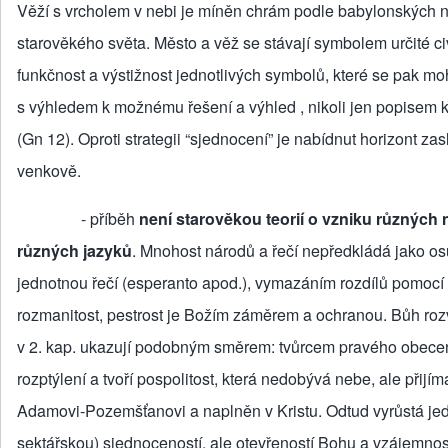
Věží s vrcholem v nebi je míněn chrám podle babylonských n
starověkého světa. Město a věž se stávají symbolem určité c
funkčnost a výstižnost jednotlivých symbolů, které se pak m
s výhledem k možnému řešení a výhled , nikoli jen popisem k
(Gn 12). Oproti strategii “sjednocení” je nabídnut horizont za
venkově.
‑ příběh
není starověkou teorií o vzniku různých
různých jazyků
. Mnohost národů a řečí ne­předkládá jako o
jednotnou řečí (esperanto apod.), vymazá­ním rozdílů pomoc
rozmanitost, pestrost je Božím záměrem a ochranou. Bůh rozvrac
v 2. kap. ukazují podobným směrem: tvůrcem pravého obecenst
rozptýlení a tvoří pospolitost, která nedobývá nebe, ale přijím
Adamovi‑Pozemšťanovi a naplněn v Kristu. Odtud vyrůstá jedno
sektářskou) sjed­noceností, ale otevřeností Bohu a vzájemnost