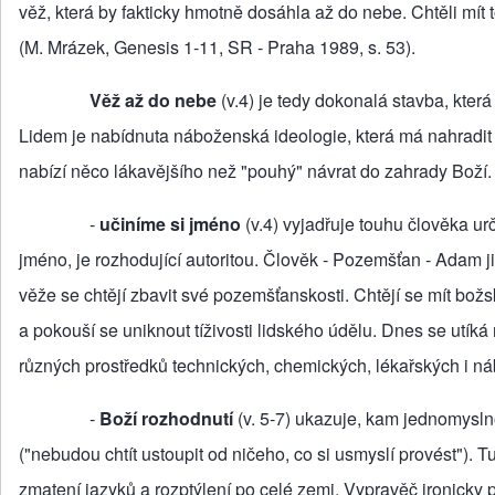
věž, která by fakticky hmotně dosáhla až do nebe. Chtěli mít t
(M. Mrázek, Genesis 1‑11, SR ‑ Praha 1989, s. 53).
Věž až do nebe
(v.4) je tedy dokonalá stavba, kter
Lidem je nabídnuta náboženská ideologie, která má nahra­dit 
nabízí něco lákavějšího než "pouhý" návrat do zahrady Boží.
‑
učiníme si jméno
(v.4) vyjadřuje touhu člověka urč
jméno, je rozhodující autoritou. Člověk ‑ Pozemšťan ‑ Adam ji
věže se chtějí zbavit své pozemšťanskosti. Chtějí se mít božsk
a pokouší se uniknout tíživosti lidského údělu. Dnes se utík
různých prostředků technických, chemických, lékařských i n
‑
Boží rozhodnutí
(v. 5‑7) ukazuje, kam jednomyslno
("nebudou chtít ustoupit od ničeho, co si usmyslí provést"). 
zmatení jazyků a rozptý­lení po celé zemi. Vypravěč ironicky 