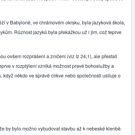
ěží v Babyloně, ve chrámovém okrsku, byla jazyková škola,
azykům. Různost jazyků byla překážkou už i jim, což teprve
sou ovšem rozprášeni a zničeni (viz Iz 24,1), ale přestali
 teprve v rozptý­lení vzniká možnost pravé bohoslužby a
, když někdo ve správě církve nebo společnosti usiluje o
 že by bylo možno vybudovat stavbu až k nebeské klenbě.