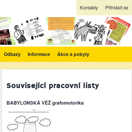
Kontakty
Přihlásit se
Odkazy
Informace
Akce a pobyty
likace a pomůcky sub-navigation
Související pracovní listy
BABYLONSKÁ VĚŽ grafomotorika