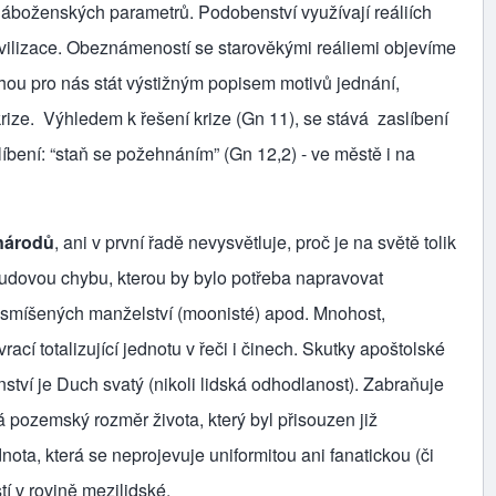
áboženských parametrů. Podobenství využívají reáliích
ivilizace. Obeznámeností se starověkými reáliemi objevíme
ohou pro nás stát výstižným popisem motivů jednání,
rize. Výhledem k řešení krize (Gn 11), se stává zaslíbení
slíbení: “staň se požehnáním” (Gn 12,2) - ve městě i na
 národů
, ani v první řadě nevysvětluje, proč je na světě tolik
sudovou chybu, kterou by bylo potřeba napravovat
í smíšených manželství (moonisté) apod. Mnohost,
í totalizu­jící jednotu v řeči i činech. Skutky apoštolské
ví je Duch svatý (nikoli lidská odhodlanost). Zabraňuje
á pozem­ský rozměr života, který byl přisouzen již
ta, která se neprojevuje uniformitou ani fanatickou (či
í v rovině mezilidské.