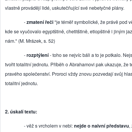
vlastně provádějí lidé, usku­tečňující své nebetyčné plány.
‑
zmatení řeči
"je téměř symbolické, že právě pod v
kde se vyučovalo egyptštině, chetitštině, etiopštině i jiným j
nám." (M. Mrázek, s. 52)
‑
rozptýlení
‑ toho se nejvíc báli a to je potkalo. Nej
tvořit totalitní jednotu. Příběh o Abrahamovi pak ukazuje, že
pravého společenství. Proroci vždy znovu pozvedají svůj hlas
totalitní jednotu.
2. úskalí textu:
‑ věž s vrcholem v nebi:
nejde o naivní představu
,