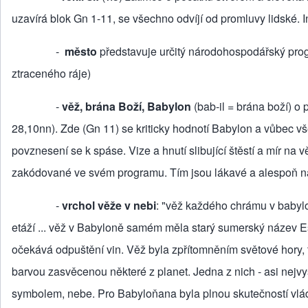
uzavírá blok Gn 1‑11, se všechno odvíjí od promluvy lidské. I
‑
město
představuje určitý národohospodářský progra
ztraceného ráje)
‑
věž, brána Boží, Babylon
(bab‑il = brána boží) o 
28,10nn). Zde (Gn 11) se kriticky hodnotí Babylon a vůbec v
povznesení se k spáse. Vize a hnutí slibující štěstí a mír n
zakódované ve svém programu. Tím jsou lákavé a alespoň na
‑
vrchol věže v nebi
: "věž každého chrámu v babyl
etáží ... věž v Babyloně samém měla starý sumerský název E
očekává odpuštění vin. Věž byla zpřítomněním světové hory, t
barvou zasvěcenou některé z planet. Jedna z nich ‑ asi nejvy
symbolem, nebe. Pro Babylo­ňana byla plnou skuteč­ností vlád