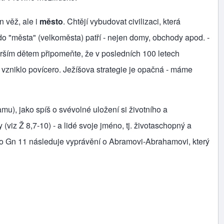
 věž, ale i
město
. Chtějí vybu­dovat civilizaci, která
do "města" (velko­města) patří ‑ nejen domy, obchody apod. ‑
Starším dětem připomeňte, že v posledních 100 letech
, vzniklo povícero. Ježíšova strategie je opačná ‑ máme
mu), jako spíš o svévolné uložení si životního a
viz Ž 8,7‑10) ‑ a lidé svoje jméno, tj. životaschopný a
é po Gn 11 následuje vyprávění o Abramovi‑Abrahamovi, který