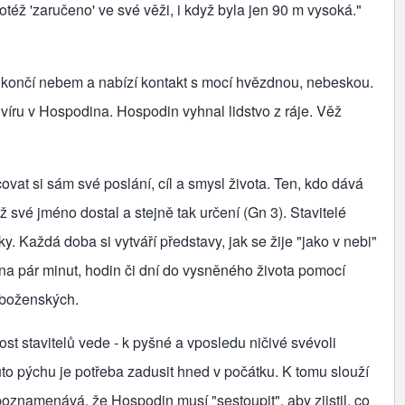
otéž 'zaručeno' ve své věži, i když byla jen 90 m vysoká."
á končí nebem a nabízí kontakt s mocí hvězd­nou, nebeskou.
víru v Hospo­dina. Hospodin vyhnal lidstvo z ráje. Věž
ovat si sám své poslání, cíl a smysl života. Ten, kdo dává
ž své jméno dostal a stejně tak určení (Gn 3). Stavitelé
y. Každá doba si vytváří představy, jak se žije "jako v nebi"
á na pár minut, hodin či dní do vysněného života pomocí
áboženských.
st stavitelů vede ‑ k pyšné a vposledu ničivé svévoli
Tuto pýchu je potřeba zadusit hned v počátku. K tomu slouží
poznamenává, že Hospodin musí "sestoupit", aby zjistil, co