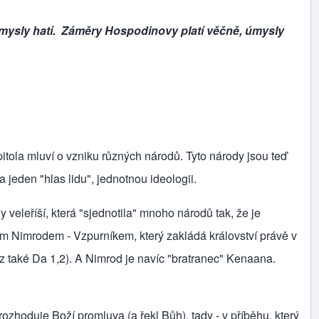
mysly hatí. Záměry Hospodinovy platí věčně, úmysly
itola mluví o vzniku různých náro­dů. Tyto národy jsou teď
 jeden "hlas lidu", jednotnou ideologii.
 veleříší, která "sjednotila" mnoho národů tak, že je
ným Nimrodem ‑ Vzpurní­kem, který zakládá království právě v
viz také Da 1,2). A Nimrod je navíc "bratranec" Kenaana.
rozhoduje Boží promluva (a řekl Bůh), tady ‑ v příběhu, který