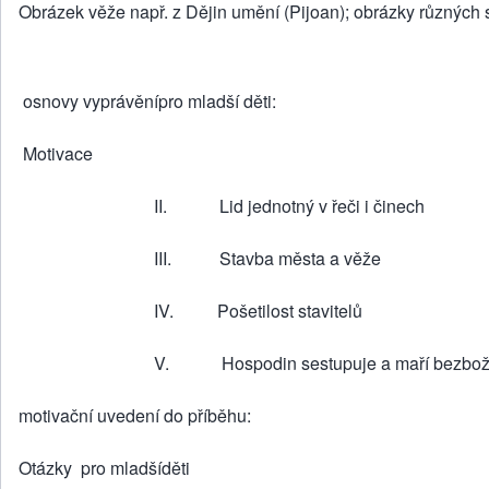
Obrázek věže např. z Dějin umění (Pijoan); obrázky různých 
osnovy vyprávěnípro mladší děti:
Motivace
II. Lid jednotný v řeči i činech
III. Stavba města a věže
IV. Pošetilost stavitelů
V. Hospodin sestupuje a maří bezbožné
motivační uvedení do příběhu:
Otázky pro mladšíděti