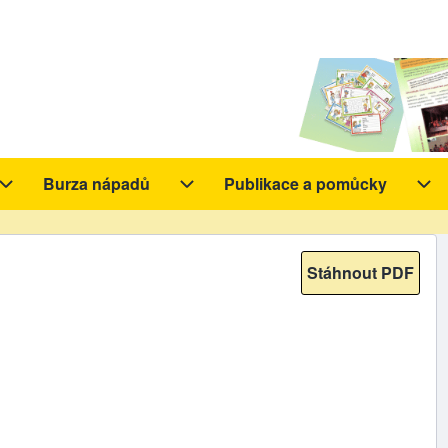
Burza nápadů
Publikace a pomůcky
y sub-navigation
Aktivity sub-navigation
Burza nápadů sub-navigation
Pub
Stáhnout PDF