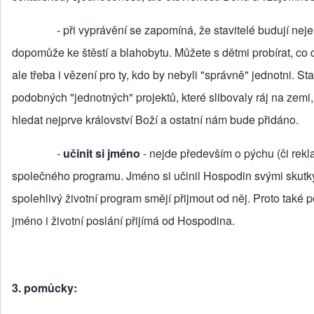
‑ při vyprávění se zapomíná, že stavitelé budují nejen
dopomůže ke štěstí a blahobytu. Můžete s dětmi probírat, co 
ale třeba i vězení pro ty, kdo by nebyli "správně" jednotni. 
podobných "jednotných" projek­tů, které slibovaly ráj na zemi
hledat nejprve království Boží a ostatní nám bude přidáno.
‑
učinit si jméno
‑ nejde především o pýchu (či rekla
společného programu. Jméno si učinil Hospodin svými skutky (
spolehlivý životní program smějí přij­mout od něj. Proto tak
jméno i životní poslání přijímá od Hospo­dina.
3. pomůcky: