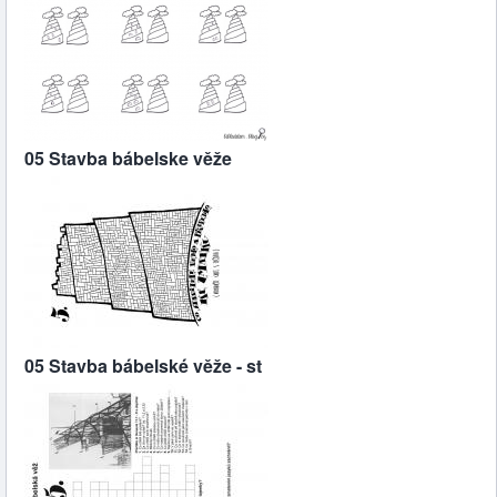
05 Stavba bábelske věže
05 Stavba bábelské věže - st