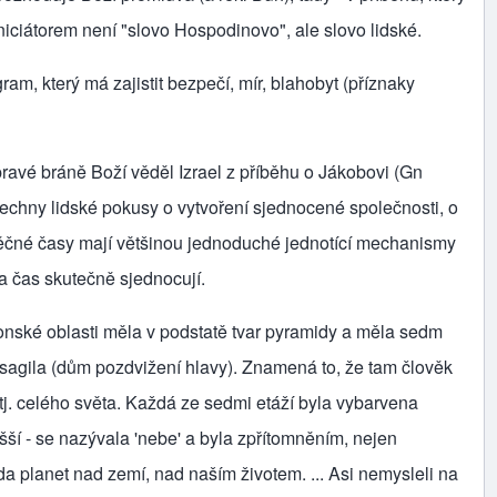
niciátorem není "slovo Hospodinovo", ale slovo lidské.
m, který má zajistit bezpečí, mír, blahobyt (příznaky
pravé bráně Boží věděl Izrael z příběhu o Jákobovi (Gn
šechny lidské pokusy o vytvoření sjednocené společnosti, o
a věčné časy mají většinou jednoduché jednotící mechanismy
 čas skutečně sjednocují.
onské oblasti měla v podstatě tvar pyramidy a měla sedm
sagila (dům pozdvižení hlavy). Znamená to, že tam člověk
j. celého světa. Každá ze sedmi etáží byla vybar­vena
šší ‑ se nazývala 'nebe' a byla zpřítomněním, nejen
a planet nad zemí, nad naším životem. ... Asi nemysleli na