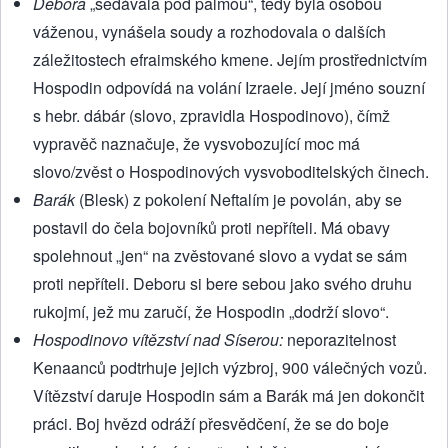
Debora
„sedávala pod palmou“, tedy byla osobou
váženou, vynášela soudy a rozhodovala o dalších
záležitostech efraimského kmene. Jejím prostřednictvím
Hospodin odpovídá na volání Izraele. Její jméno souzní
s hebr. dábár (slovo, zpravidla Hospodinovo), čímž
vypravěč naznačuje, že vysvobozující moc má
slovo/zvěst o Hospodinových vysvoboditelských činech.
Barák
(Blesk) z pokolení Neftalím je povolán, aby se
postavil do čela bojovníků proti nepříteli. Má obavy
spolehnout „jen“ na zvěstované slovo a vydat se sám
proti nepříteli. Deboru si bere sebou jako svého druhu
rukojmí, jež mu zaručí, že Hospodin „dodrží slovo“.
Hospodinovo vítězství nad Síserou:
neporazitelnost
Kenaanců podtrhuje jejich výzbroj, 900 válečných vozů.
Vítězství daruje Hospodin sám a Barák má jen dokončit
práci. Boj hvězd odráží přesvědčení, že se do boje