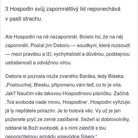
3 Hospodin svůj zapomnětlivý lid neponechává
v pasti strachu.
Ale Hospodin na ně nezapomněl. Bolelo ho, že na něj
zapomněli. Poslal jim Deboru — soudkyni, která rozsoudí
— mezi pravdou a lží, vychytralostí a důvěrou, poddajnou
ustrašeností a odvážnou vírou.
Debora si pozvala muže zvaného Baráka, tedy Bleska:
„Poslouchej, Blesku, připomenu vám teď, co to je víra.
Jak? Naučím vás takovou Hospodinovu písničku. Začíná
‚Tvá svoboda nade mnou, Hospodine‘. Hospodin vyřizuje:
já ty nepřátele porazím. Je to hotová věc. Vy už je jen
poženete pryč ze země zaslíbené. Sežeň si dobrovolníky,
oddané té Boží svobodě, a s nimi zatočíš s tou
neporazitelnou armádu vojevůdce Sísery.“