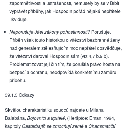
zapomnětlivosti a ustrašenosti, nemusely by se v Bibli
vyprávět příběhy, jak Hospodin pořád nějaké nepřátele
likviduje.
Neporušuje Jáel zákony pohostinnosti?
Porušuje.
Příběh však touto historkou o vítězství bezbranné ženy
nad generálem ztělesňujícím moc nepřátel dosvědčuje,
že vítězství daroval Hospodin sám (viz 4,7 b.9 b).
Problematizovat její čin tím, že porušila právo hosta na
bezpečí a ochranu, neodpovídá konkrétnímu záměru
příběhu.
39.1.3 Odkazy
Skvělou charakteristiku soudců najdete u Milana
Balabána,
Bojovníci a trpitelé
, (Heršpice: Eman, 1994,
kapitoly
Gastarbajtři se zmocňují země
a
Charismatičtí