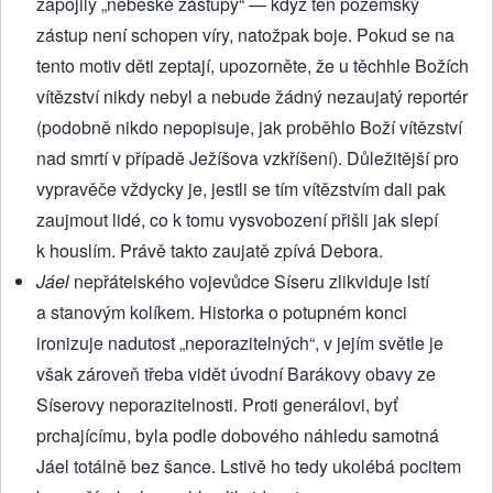
zapojily „nebeské zástupy“ — když ten pozemský
zástup není schopen víry, natožpak boje. Pokud se na
tento motiv děti zeptají, upozorněte, že u těchhle Božích
vítězství nikdy nebyl a nebude žádný nezaujatý reportér
(podobně nikdo nepopisuje, jak proběhlo Boží vítězství
nad smrtí v případě Ježíšova vzkříšení). Důležitější pro
vypravěče vždycky je, jestli se tím vítězstvím dali pak
zaujmout lidé, co k tomu vysvobození přišli jak slepí
k houslím. Právě takto zaujatě zpívá Debora.
Jáel
nepřátelského vojevůdce Síseru zlikviduje lstí
a stanovým kolíkem. Historka o potupném konci
ironizuje nadutost „neporazitelných“, v jejím světle je
však zároveň třeba vidět úvodní Barákovy obavy ze
Síserovy neporazitelnosti. Proti generálovi, byť
prchajícímu, byla podle dobového náhledu samotná
Jáel totálně bez šance. Lstivě ho tedy ukolébá pocitem