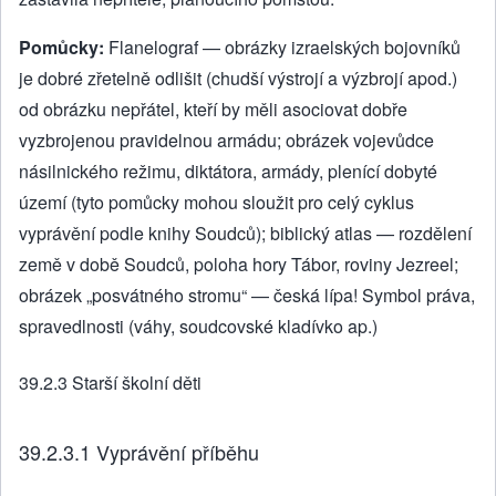
Pomůcky:
Flanelograf — obrázky izraelských bojovníků
je dobré zřetelně odlišit (chudší výstrojí a výzbrojí apod.)
od obrázku nepřátel, kteří by měli asociovat dobře
vyzbrojenou pravidelnou armádu; obrázek vojevůdce
násilnického režimu, diktátora, armády, plenící dobyté
území (tyto pomůcky mohou sloužit pro celý cyklus
vyprávění podle knihy Soudců); biblický atlas — rozdělení
země v době Soudců, poloha hory Tábor, roviny Jezreel;
obrázek „posvátného stromu“ — česká lípa! Symbol práva,
spravedlnosti (váhy, soudcovské kladívko ap.)
39.2.3 Starší školní děti
39.2.3.1 Vyprávění příběhu