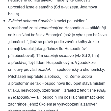
uprostřed Izraele samého (Sd 8–9; zejm. Jotamova
bajka).
Zvěstné schema Soudců:
Izraelci po usídlení
v zaslíbené zemi
zapomínají
na Hospodina — přiklánějí
se k uctívání božstev Emorejců (což je výraz pro božstva
„domácích“, jimž se právě podle závěru knihy Jozue
nemají Izraelci jako „příchozí lid Hospodinův“
přizpůsobovat). Tím
porušují smlouvu
(viz Sd 2,1nn)
a přestávají být lidem Hospodinovým. Výpadek ze
smlouvy provází
úpadek
— společenský a ekonomický:
Přicházejí nepřátelé a zotročují lid. Země „dobrá
a prostorná“ se tak Hospodinovu lidu opět stává místem
útlaku, nesvobody, ožebračení. Izraelci z této tísně
volají
k Hospodinu
— a Hospodin jim posílá charismatického
zachránce, jehož úkolem je vysvobození a zároveň
obnova respektu ke smlouvě.