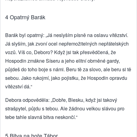
4 Opatrný Barák
Barák byl opatrný: „Já neslyším písně na oslavu vítězství.
Já slyším, jak zvoní ocel nepřemožitelných nepřátelských
vozů. Víš co, Deboro? Když jsi tak přesvědčená, že
Hospodin zmákne Síseru a jeho elitní obrněné gardy,
půjdeš do toho boje s námi. Beru tě za slovo, ale beru si tě
sebou. Jako rukojmí, jako pojistku, že Hospodin opravdu
vítězství dá.“
Debora odpověděla: „Dobře, Blesku, když jsi takový
strašpytel, půjdu s tebou. Ale žádnou velkou slávou pro
tebe tahle slavná bitva neskončí.“
5 Bitva na hoře Tábor