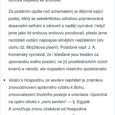
Za podáním (spíše než schematem) je dějinně kající
postoj, který se sebekritickou odvahou pojmenovává
dosavadní selhání a zároveň s nadějí vyznává: I když
jsme jako lid smlouvy smlouvu porušovali, přesto jsme
nezůstali vydáni napospas silnějším nepřátelům (srv.
úlohu 32, Mojžíšova píseň!). Podobně např. J. A.
Komenský vyznával, že i křesťané jsou trestáni za
zpronevěru svého poslání, ne již prostřednictvím cizích
kmenů a národů, ale rozpadem vlastního společenství.
Volání k Hospodinu ze sevření nepřáteli
je známkou
znovuobnovení správného vztahu k Bohu,
znovunalezení životního postoje a orientace. Upomíná
na úpění otroků v „zemi sevření“ — tj. Egyptě.
A umožňuje znovu očekávat od Hospodina