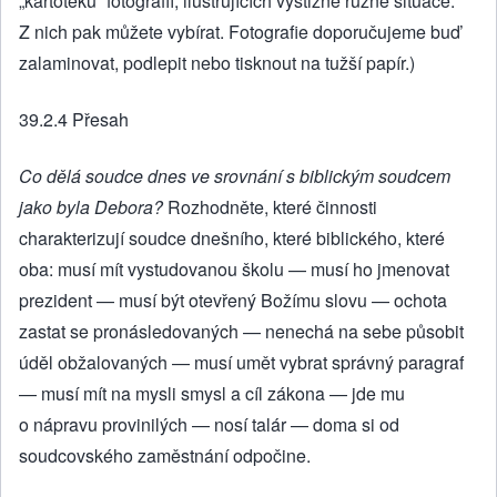
„kartotéku“ fotografií, ilustrujících výstižně různé situace.
Z nich pak můžete vybírat. Fotografie doporučujeme buď
zalaminovat, podlepit nebo tisknout na tužší papír.)
39.2.4 Přesah
Co dělá soudce dnes ve srovnání
s biblickým soudcem
jako byla Debora?
Rozhodněte, které činnosti
charakterizují soudce dnešního, které biblického, které
oba: musí mít vystudovanou školu — musí ho jmenovat
prezident — musí být otevřený Božímu slovu — ochota
zastat se pronásledovaných — nenechá na sebe působit
úděl obžalovaných — musí umět vybrat správný paragraf
— musí mít na mysli smysl a cíl zákona — jde mu
o nápravu provinilých — nosí talár — doma si od
soudcovského zaměstnání odpočine.