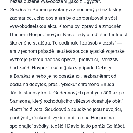
nezasloužené vysvobození „jako z Egypta“.
Soudce
je Bohem povolaný a zmocněný příležitostný
zachránce. Jeho posláním bylo zorganizovat a vést
vysvoboditelskou akci. K tomu byl zpravidla zmocněn
Duchem Hospodinovým. Nešlo tedy o rodilého hrdinu či
školeného stratéga. To podtrhuje i způsob vítězství —
ani v jednom případě neužívá soudce typické vojenské
výzbroje (kterou naopak oplývají protivníci). Vítězství
buď zařídí Hospodin sám (jako v případě Debory
a Baráka) a nebo je ho dosaženo „nezbraněmi“: od
bodla na dobytek, přes „rybičku“ chromého Ehuda,
Jáelin stanový kolík, Gedeonových pouhých 300 až po
Samsona, který rozhodujícího vítězství dosahuje obětí
vlastního života. Soudcové a soudkyně jsou nevojáci,
pouhými „hračkami“ vyzbrojení, ale na Hospodina
spoléhající svědky. (Ještě i David takto poráží Goliáše).