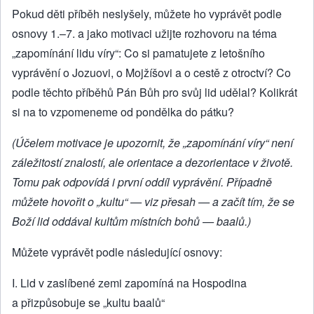
Pokud děti příběh neslyšely, můžete ho vyprávět podle
osnovy 1.–7. a jako motivaci užijte rozhovoru na téma
„zapomínání lidu víry“: Co si pamatujete z letošního
vyprávění o Jozuovi, o Mojžíšovi a o cestě z otroctví? Co
podle těchto příběhů Pán Bůh pro svůj lid udělal? Kolikrát
si na to vzpomeneme od pondělka do pátku?
(Účelem motivace je upozornit, že „zapomínání víry“ není
záležitostí znalostí, ale orientace a dezorientace v životě.
Tomu pak odpovídá
i první oddíl vyprávění. Případně
můžete hovořit o „kultu“
—
viz přesah
—
a začít tím, že se
Boží lid oddával kultům místních bohů
—
baalů.)
Můžete vyprávět podle následující osnovy:
I. Lid v zaslíbené zemi zapomíná na Hospodina
a přizpůsobuje se „kultu baalů“