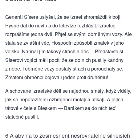
Generál Sísera uslyšel, že se Izrael shromáždil k boji.
Pyšně dal do novin a do televize rozhlásit: Izraelce
rozprášíme jedna dvě! Přijel se svými obrněnými vozy. Ale
stala se zvláštní věc, Hospodin způsobil zmatek v jeho
vojsku. Nahnal jim takový strach a děs… Představte si —
Síserovi vojáci měli pocit, že se do nich pustily kanóny
z nebe. I obrněné vozy dostaly strach a porouchaly se.
Zmatení obrněnci bojovali jeden proti druhému!
A schované izraelské děti se najednou smály, když viděly,
jak se neporazitelní ozbrojenci motají a utíkají. A jejich
tátové v čele s Bleskem — Barákem se do nich teď
statečně pustili.
6 A aby na to zesměšnění nesrovnatelně silnějších