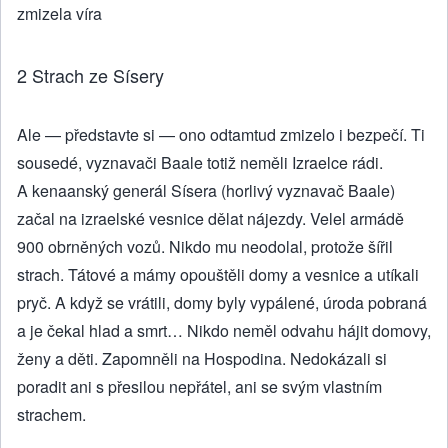
zmizela víra
2 Strach ze Sísery
Ale — představte si — ono odtamtud zmizelo i bezpečí. Ti
sousedé, vyznavači Baale totiž neměli Izraelce rádi.
A kenaanský generál Sísera (horlivý vyznavač Baale)
začal na izraelské vesnice dělat nájezdy. Velel armádě
900 obrněných vozů. Nikdo mu neodolal, protože šířil
strach. Tátové a mámy opouštěli domy a vesnice a utíkali
pryč. A když se vrátili, domy byly vypálené, úroda pobraná
a je čekal hlad a smrt… Nikdo neměl odvahu hájit domovy,
ženy a děti. Zapomněli na Hospodina. Nedokázali si
poradit ani s přesilou nepřátel, ani se svým vlastním
strachem.