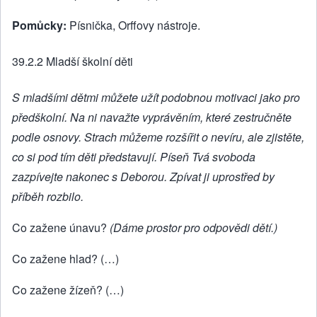
Pomůcky:
Písnička, Orffovy nástroje.
39.2.2 Mladší školní děti
S mladšími dětmi můžete užít podobnou motivaci jako pro
předškolní. Na ni navažte vyprávěním, které zestručněte
podle osnovy. Strach můžeme rozšířit o nevíru, ale zjistěte,
co si pod tím děti představují. Píseň Tvá svoboda
zazpívejte nakonec s Deborou. Zpívat ji uprostřed by
příběh rozbilo.
Co zažene únavu?
(Dáme prostor pro odpovědi dětí.)
Co zažene hlad? (…)
Co zažene žízeň? (…)