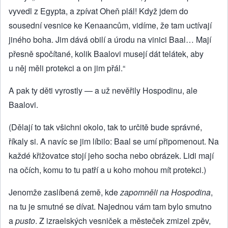
vyvedl z Egypta, a zpívat Oheň plál! Když jdem do
sousední vesnice ke Kenaancům, vidíme, že tam uctívají
jiného boha. Jim dává obilí a úrodu na vinici Baal… Mají
přesně spočítané, kolik Baalovi musejí dát telátek, aby
u něj měli protekci a on jim přál.“
A pak ty děti vyrostly — a už nevěřily Hospodinu, ale
Baalovi.
(Dělají to tak všichni okolo, tak to určitě bude správné,
říkaly si. A navíc se jim líbilo: Baal se umí připomenout. Na
každé křižovatce stojí jeho socha nebo obrázek. Lidi mají
na očích, komu to tu patří a u koho mohou mít protekci.)
Jenomže zaslíbená země, kde
zapomněli na Hospodina
,
na tu je smutné se dívat. Najednou vám tam bylo smutno
a
pusto
. Z izraelských vesniček a městeček zmizel zpěv,