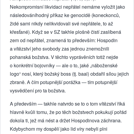
Nekompromisní likvidaci nepřátel nemáme vyložit jako
následováníhodný příkaz ke genocidě (koneckonců,
židé sami nikdy nelikvidovali své nepřátele, to až
křesťané). Když se v SZ takhle plošně čistí zaslíbená
zem od nepřátel, znamená to především: Hospodin
a vítězství jeho svobody zas jednou znemožnili
pohanská božstva. V těchto vyprávěních totiž nejde
o konkrétní bojovníky — ale o to, jaké „náboženské
logo“ nosí, který božský boss (tj. baal) obdařil sílou jejich
zbraně. A čím potupnější porážka — tím potupnější
vysvědčení pro ta božstva.
A především — takhle natvrdo se to o tom vítězství říká
hlavně kvůli tomu, že po těch božstvech pokukují pořád
dokola ti, jež má nést a držet Hospodinova záchrana.
Kdybychom my dospělí jako lid víry nebyli plni