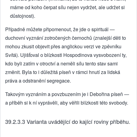
máme od koho čerpat sílu nejen vydržet, ale udržet si
důstojnost).
Případně můžete připomenout, že jde o spirituál —
duchovní vyznání zotročených černochů (znalejší děti to
mohou zkusit objevit přes anglickou verzi ve zpěvníku
Svítá). Ujišťoval o blízkosti Hospodinova vysvobození ty,
kdo byli zatím v otroctví a neměli sílu tento stav sami
změnit. Byla to i důležitá píseň v rámci hnutí za lidská
práva a odstranění segregace.
Takovým vyznáním a povzbuzením je i Debořina píseň —
a příběh si k ní vyprávěli, aby věřili blízkosti této svobody.
39.2.3.3 Varianta uvádějící do kající roviny příběhu.