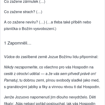
Co zažene zármutek (…)
Co zažene strach? (…)
A co zažene nevíru? (…) (…a třeba také příběh nebo
písnička o Božím vysvobození.)
1 Zapomněli…
Vůdce do zaslíbené země Jozue Božímu lidu připomínal:
Nikdy nezapomeňte
, co všechno pro vás Hospodin na
cestě z otroctví udělal — a
že vás sem přivedl právě on!
Pamatuj
, tu dobrou zemi, plnou svobody sladké jako med,
s granátovými jablky a fíky a vinnou révou ti dal Hospodin.
Jenže Jozuovo napomenutí jim dlouho nevydrželo. Děti
říkaly: „Nás nebaví pořád poslouchat, jak vás Hospodin