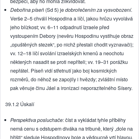
bezpečí, aby ho mohla zlikvidovat.
Debořina píseň
(Sd 5) je
dobrořečením za vysvobození
.
Verše 2–5 chválí Hospodina a líčí, jakou hrůzu vyvolává
jeho blízkost; vv. 6–11 odpadnutí Izraele před
vystoupením Debory (nevěru Hospodinu vystihuje obraz
„opuštěných stezek“, po nichž přestali chodit vyznavači);
vv. 12–18 líčí svolání izraelských kmenů a neochotu
některých nasadit se proti nepříteli; vv. 19–31 porážku
nepřátel. Píseň vidí střetnutí jako boj kosmických
rozměrů, do něhož se zapojily i hvězdy; zvláštní místo
pak věnuje činu Jáel a ironizaci neporazitelného Sísery.
39.1.2 Úskalí
Perspektiva posluchače:
číst a vykládat tyhle příběhy
nemá cenu s odstupem diváka na tribuně, který „dole na
hřišti“ sleduje Hospodinovy boje a vědoucně vrtí hlavou,