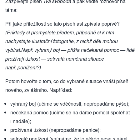
Zazpívejte píseň
Tvá svoboda
a pak veďte rozhovor na
téma:
Při jaké příležitosti se tato píseň asi zpívala poprvé?
(Příklady si promyslete předem, případně si k nim
nachystejte ilustrační fotografie, z nichž děti mohou
vybírat.Např. vyhraný boj
—
přišla nečekaná pomoc
—
lidé
prožívají úzkost
—
setrvalá neměnná situace
např. ponížení?)
Potom hovořte o tom, co do vybrané situace vnáší píseň
nového, zvláštního. Například:
vyhraný boj (učíme se vděčnosti, nepropadáme pýše);
nečekaná pomoc (učíme se na dárce pomoci spoléhat
i nadále);
prožívaná úzkost (nepropadáme panice);
setrvalé ponížení (vnímáme, že to někdo nese s námi,