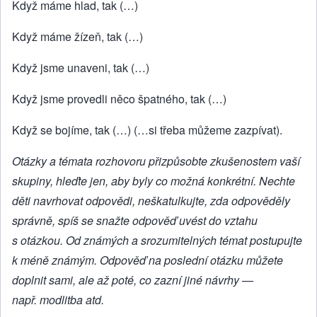
Když máme hlad, tak (…)
Když máme žízeň, tak (…)
Když jsme unaveni, tak (…)
Když jsme provedli něco špatného, tak (…)
Když se bojíme, tak (…) (…si třeba můžeme zazpívat).
Otázky a témata rozhovoru přizpůsobte zkušenostem vaší
skupiny, hleďte jen, aby byly co možná konkrétní. Nechte
děti navrhovat odpovědi, neškatulkujte, zda odpověděly
správně, spíš se snažte odpověď uvést do vztahu
s otázkou. Od známých a srozumitelných témat postupujte
k méně známým. Odpověď na poslední otázku můžete
doplnit sami, ale až poté, co zazní jiné návrhy
—
např. modlitba atd.