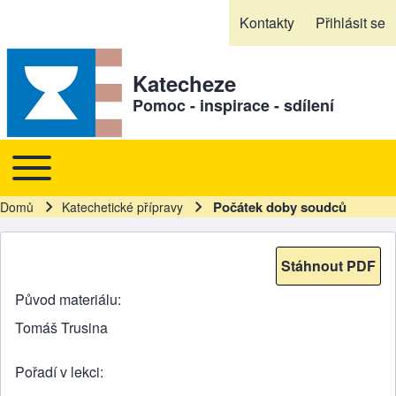
Skip to header
Skip to main navigation
Přejít k hlavnímu obsahu
Skip to footer
Kontakty
Přihlásit se
Sekundární odkazy
Katecheze
Pomoc - inspirace - sdílení
Toggle main menu
Hlavní navigace
Počátek doby soudců
Domů
Katechetické přípravy
Drobečková navigace
Stáhnout PDF
Původ materiálu
Tomáš Trusina
Pořadí v lekci