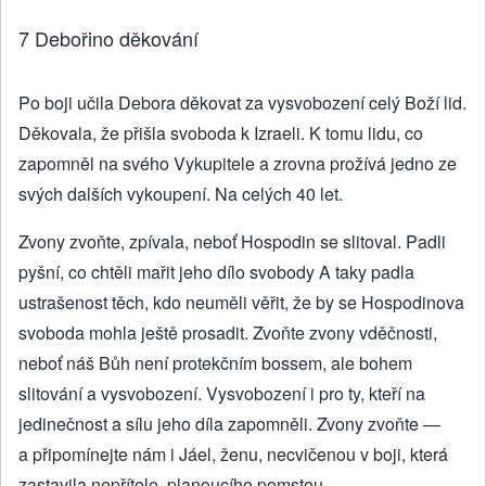
7 Debořino děkování
Po boji učila Debora děkovat za vysvobození celý Boží lid.
Děkovala, že přišla svoboda k Izraeli. K tomu lidu, co
zapomněl na svého Vykupitele a zrovna prožívá jedno ze
svých dalších vykoupení. Na celých 40 let.
Zvony zvoňte, zpívala, neboť Hospodin se slitoval. Padli
pyšní, co chtěli mařit jeho dílo svobody A taky padla
ustrašenost těch, kdo neuměli věřit, že by se Hospodinova
svoboda mohla ještě prosadit. Zvoňte zvony vděčnosti,
neboť náš Bůh není protekčním bossem, ale bohem
slitování a vysvobození. Vysvobození i pro ty, kteří na
jedinečnost a sílu jeho díla zapomněli. Zvony zvoňte —
a připomínejte nám i Jáel, ženu, necvičenou v boji, která
zastavila nepřítele, planoucího pomstou.