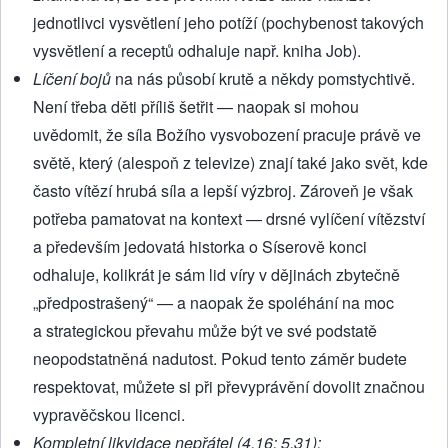
jednotlivci vysvětlení jeho potíží (pochybenost takových
vysvětlení a receptů odhaluje např. kniha Job).
Líčení bojů
na nás působí krutě a někdy pomstychtivě.
Není třeba děti příliš šetřit — naopak si mohou
uvědomit, že síla Božího vysvobození pracuje právě ve
světě, který (alespoň z televize) znají také jako svět, kde
často vítězí hrubá síla a lepší výzbroj. Zároveň je však
potřeba pamatovat na kontext — drsné vylíčení vítězství
a především jedovatá historka o Síserově konci
odhaluje, kolikrát je sám lid víry v dějinách zbytečně
„předpostrašený“ — a naopak že spoléhání na moc
a strategickou převahu může být ve své podstatě
neopodstatněná nadutost. Pokud tento záměr budete
respektovat, můžete si při převyprávění dovolit značnou
vypravěčskou licenci.
Kompletní likvidace nepřátel (4,16; 5,31):