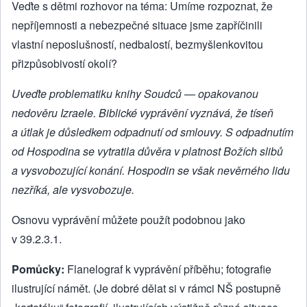
Veďte s dětmi rozhovor na téma: Umíme rozpoznat, že
nepříjemnosti a nebezpečné situace jsme zapříčinili
vlastní neposlušností, nedbalostí, bezmyšlenkovitou
přizpůsobivostí okolí?
Uveďte problematiku knihy Soudců
—
opakovanou
nedověru Izraele. Biblické vyprávění vyznává, že tíseň
a útlak je důsledkem odpadnutí od smlouvy. S odpadnutím
od Hospodina se vytratila důvěra v platnost Božích slibů
a vysvobozující konání. Hospodin se však nevěrného lidu
nezříká, ale vysvobozuje.
Osnovu vyprávění můžete použít podobnou jako
v 39.2.3.1.
Pomůcky:
Flanelograf k vyprávění příběhu; fotografie
ilustrující námět. (Je dobré dělat si v rámci NŠ postupně