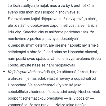
že těch zabitých je nějak moc a že by k prohřeškům
svého lidu mohl být Hospodin shovívavější.
Starozákonní kající dějeprava totiž nevypráví „o nich“,
ale „o nás“, o opakované zapomnětlivosti a selháních
lidu víry. Katecheticky to můžeme podtrhnout tak, že
nemluvíme z pozice „mravných dospělých“
k „neposlušným dětem“, ale přesně naopak: my jsme ti
selhávající a ohrožení, nad námi se Hospodin slitoval,
nám posílá svou spásu a vám o tom vypravujeme (třeba
i proto, abyste naše selhání neopakovali).
Kající vyprávění
dosvědčuje, že přítomná úzkost, bída
a ohrožení je následek vlastní nevěry a odpadnutí od
Hospodina. Ve společenství víry vzniká jako
sebekritické zhodnocení dosavadní cesty. Nechce však
podpořit schematickou představu — jsi v potížích —
znamená to, že ses provinil. Nelze takto nabízet