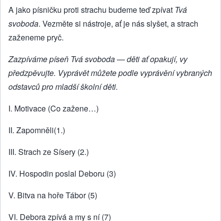
A jako písničku proti strachu budeme teď zpívat
Tvá
svoboda
. Vezměte si nástroje, ať je nás slyšet, a strach
zaženeme pryč.
Zazpíváme píseň Tvá svoboda
—
děti ať opakují, vy
předzpěvujte. Vyprávět můžete podle vyprávění vybraných
odstavců pro mladší školní děti.
I. Motivace (Co zažene…)
II. Zapomněli(1.)
III. Strach ze Sísery (2.)
IV. Hospodin poslal Deboru (3)
V. Bitva na hoře Tábor (5)
VI. Debora zpívá a my s ní (7)