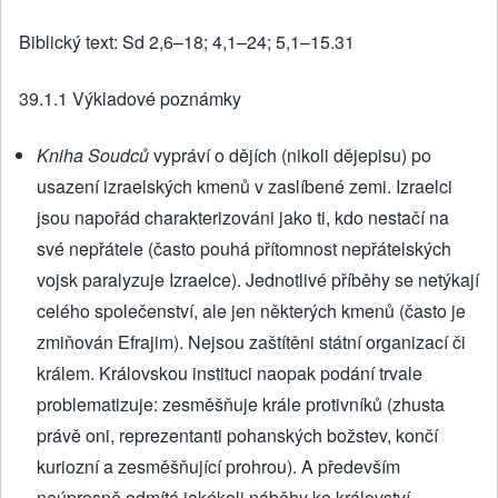
Biblický text: Sd 2,6–18; 4,1–24; 5,1–15.31
39.1.1 Výkladové poznámky
Kniha Soudců
vypráví o dějích (nikoli dějepisu) po
usazení izraelských kmenů v zaslíbené zemi. Izraelci
jsou napořád charakterizováni jako ti, kdo nestačí na
své nepřátele (často pouhá přítomnost nepřátelských
vojsk paralyzuje Izraelce). Jednotlivé příběhy se netýkají
celého společenství, ale jen některých kmenů (často je
zmiňován Efrajim). Nejsou zaštítěni státní organizací či
králem. Královskou instituci naopak podání trvale
problematizuje: zesměšňuje krále protivníků (zhusta
právě oni, reprezentanti pohanských božstev, končí
kuriozní a zesměšňující prohrou). A především
neúprosně odmítá jakékoli náběhy ke království