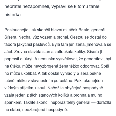
nepřátel nezapomněli, vypráví se k tomu tahle
historka:
Poslouchejte, jak skončil hlavní miláček Baale, generál
Sísera. Nechal vůz vozem a prchal. Cestou se dostal do
tábora jakýchsi pastevců. Byla tam jen žena, jmenovala se
Jáel. Zrovna stavěla stan a zatloukala kolíky. Sísera ji
poprosil o úkryt. A nemusím vysvětlovat, že generálovi, byť
na útěku, může nevyzbrojená žena těžko odporovat. Spíš
ho může ukolíbat. A tak dostal vyhládlý Sísera pěkně
tučné mléko v slavnostním porcelánu. Pak, ukonejšen
vlídným přijetím, usnul. Načež ta obyčejná hospodyně
vzala jeden z těch stanových kolíků a prohnala mu ho
spánkem. Takhle skončil neporazitelný generál — dorazila
ho slabá, neozbrojená hospodyně.