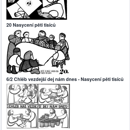
20 Nasycení pěti tisíců
6/2 Chléb vezdejší dej nám dnes - Nasycení pěti tisíců