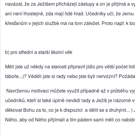
navázat, že za Ježíšem přicházejí zástupy a on je přijímá a v
ani není lhostejné, zda mají lidé hlad. Učedníky učí, že Jemu z
křesťanům v jejich službě má na tom záležet. Proto např. k bo
b) pro střední a starší školní věk
Měli jste už někdy na starosti připravit jídlo pro větší počet
táboře...)? Věděli jste si rady nebo jste byli nervózní? Požá
Navrženou motivaci můžete využít případně až v průběhu vyp
učedníků, kteří si také úplně nevědí rady a Ježíš je názorně v
děkovat Bohu za to, co je k dispozici a dělit se s druhými... )
Něho, aby od Něho přijímali a tím pádem sami měli co nabídn