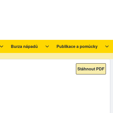
Burza nápadů
Publikace a pomůcky
y sub-navigation
Aktivity sub-navigation
Burza nápadů sub-navigation
Pub
Stáhnout PDF