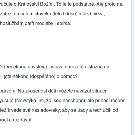
yučuje o Království Božím. To je to podstatné. Ale proto mu
áleží na celém člověku (tělo i duše) a tak i církvi,
hoslužbám patří modlitby i sbírka.
 lidí? (nečekaná návštěva, oslava narozenin, služba na
dali jste někoho (dospělého) o pomoc?
rávění. Na zkušenost dětí můžete navázat situací
yučuje.(Nevytýká jim, že jsou neschopní, ale přináší řešení:
 Ježíš vede své následovníky, aby se „tady a teď“ učili od
out a rozdávat.