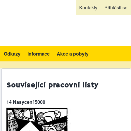
Kontakty
Přihlásit se
Odkazy
Informace
Akce a pobyty
likace a pomůcky sub-navigation
Související pracovní listy
14 Nasycení 5000