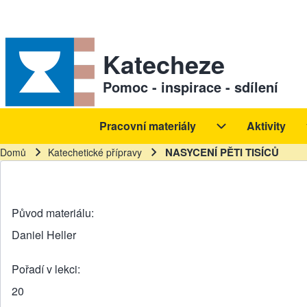
Skip to header
Skip to main navigation
Přejít k hlavnímu obsahu
Skip to footer
Sekundární odkazy
Katecheze
Pomoc - inspirace - sdílení
Pracovní materiály
Aktivity
Hlavní navigace
Pracovní materiál
NASYCENÍ PĚTI TISÍCŮ
Domů
Katechetické přípravy
Drobečková navigace
Původ materiálu
Daniel Heller
Pořadí v lekci
20