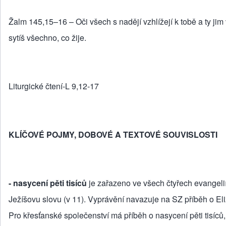
Žalm 145,15–16 – Oči všech s nadějí vzhlížejí k tobě a ty jim
sytíš všechno, co žije.
Liturgické čtení-L 9,12-17
KLÍČOVÉ POJMY, DOBOVÉ A TEXTOVÉ SOUVISLOSTI
- nasycení pěti tisíců
je zařazeno ve všech čtyřech evangeli
Ježíšovu slovu (v 11). Vyprávění navazuje na SZ příběh o Eliz
Pro křes­ťanské společenství má příběh o nasycení pěti tisíc