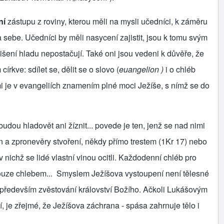
ní
zástupu z roviny, kterou měli na mysli učedníci, k záměru
sebe. Učedníci by měli nasycení zajistit, jsou k tomu svým
utišení hladu nepostačují. Také oni jsou vedeni k důvěře, že
rkve: sdílet se, dělit se o slovo (
euangelion )
i o chléb
mi je v evangeliích znamením plné moci Ježíše, s nímž se do
 hladovět ani žíznit... povede je ten, jenž se nad nimi
n a zpronevěry stvoření, někdy přímo trestem (1Kr 17) nebo
ichž se lidé vlastní vinou ocitli. Každodenní chléb pro
ouze chlebem... Smyslem Ježíšova vystoupení není tělesné
 především zvěstování království Božího. Ačkoli Lukášovým
 je zřejmé, že Ježíšova záchrana - spása zahrnuje tělo i