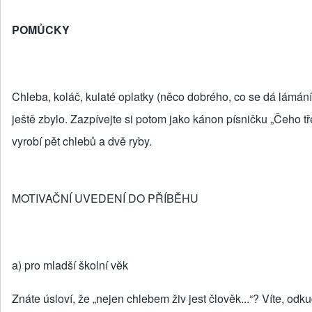
POMŮCKY
Chleba, koláč, kulaté oplatky (něco dobrého, co se dá lámáním
ještě zbylo. Zazpívejte si potom jako kánon písničku „Čeho t
vyrobí pět chlebů a dvě ryby.
MOTIVAČNÍ UVEDENÍ DO PŘÍBĚHU
a) pro mladší školní věk
Znáte úsloví, že „nejen chlebem živ jest člověk...“? Víte, odk