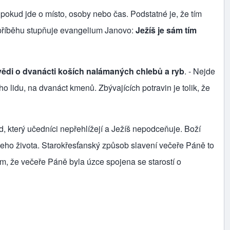
kud jde o místo, osoby nebo čas. Podstatné je, že tím
í příběhu stupňuje evangelium Janovo:
Ježíš je sám tím
di o dvanácti koších nalámaných chlebů a ryb
. - Nejde
 lidu, na dvanáct kmenů. Zbývajících potravin je tolik, že
d, který učedníci nepřehlížejí a Ježíš nepodceňuje. Boží
ašeho života. Starokřesťanský způsob slavení večeře Páně to
tím, že večeře Páně byla úzce spojena se starostí o