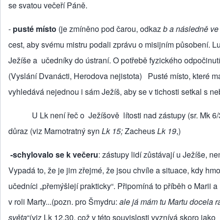
se svatou večeří Páně.
-
pusté místo
(je zmíněno pod čarou, odkaz
b a následně ve 
cest, aby svému mistru podali zprávu o misijním působení. Lu
Ježíše a učedníky do ústraní. O potřebě fyzického odpočinu
(Vyslání Dvanácti, Herodova nejistota) Pusté místo, které má
vyhledává nejednou i sám Ježíš, aby se v tichosti setkal s 
U Lk není řeč o Ježíšově lítosti nad zástupy (sr. Mk 6/
důraz (viz Marnotratný syn
Lk 15;
Zacheus
Lk 19
,)
-schylovalo se k večeru
: zástupy lidí zůstávají u Ježíše, ne
Vypadá to, že je jim zřejmé, že jsou chvíle a situace, kdy hm
učedníci „přemýšlejí prakticky“. Připomíná to příběh o Marii a
v roli Marty...(pozn. pro Šmydru:
ale já mám tu Martu docela rá
světa
“(viz Lk 12,30, což v této souvislosti vyznívá skoro jak