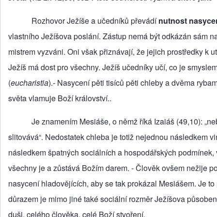
Rozhovor Ježíše a učedníků převádí
nutnost nasyce
vlastního Ježíšova poslání. Zástup nemá být odkázán sám na 
mistrem vyzváni. Oni však přiznávají, že jejich pro­středky k 
Ježíš má dost pro všechny. Ježíš učedníky učí, co je smyslem cí
(
eucharistia
).- Nasycení pěti tisíců pěti chleby a dvěma ryba
světa vlamuje Boží království..
Je znamením Mesiáše, o němž říká Izaiáš (49,10): „nebudou
slitovává“. Nedostatek chleba je totiž nejednou následkem vi
následkem špatných sociálních a hospodářských podmínek, v n
všechny je a zůstává Božím darem. - Člověk ovšem nežije p
nasycení hladovějících, aby se tak prokázal Mesiášem. Je to
důrazem je mimo jiné také sociální rozměr Ježíšova působení,
duši, celého člověka, celé Boží stvoření.