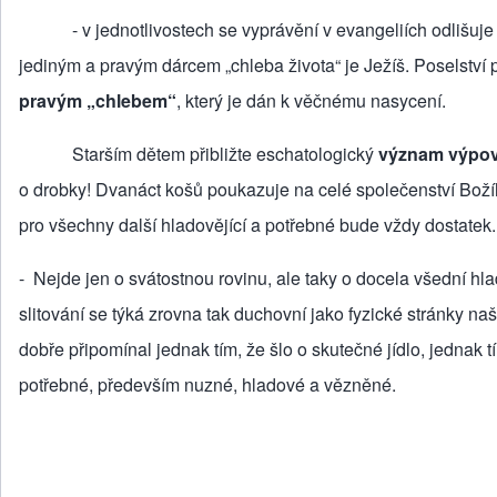
- v jednotlivostech se vyprávění v evangeliích odlišuje po
jediným a pravým dárcem „chleba života“ je Ježíš. Poselstv
pravým „chlebem“
, který je dán k věčnému nasycení.
Starším dětem přibližte eschatologický
význam výpově
o drobky! Dvanáct košů poukazuje na celé společenství Božího
pro všechny další hladovějící a potřebné bude vždy dostatek.
- Nejde jen o svátostnou rovinu, ale taky o docela všední hla
slitování se týká zrovna tak duchovní jako fyzické stránky n
dobře připomínal jednak tím, že šlo o skutečné jídlo, jednak 
potřebné, především nuzné, hladové a vězněné.