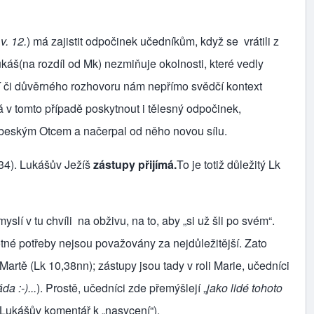
v. 12.
) má zajistit odpočinek učedníkům, když se vrátili z
káš(na rozdíl od Mk) nezmiňuje okolnosti, které vedly
tí či důvěrného rozhovoru nám nepřímo svědčí kontext
 v tomto případě poskytnout i tělesný odpočinek,
nebeským Otcem a načerpal od něho novou sílu.
34). Lukášův Ježíš
zástupy přijímá.
To je totiž důležitý Lk
myslí v tu chvíli na obživu, na to, aby „si už šli po svém“.
otné potřeby nejsou považovány za nejdůležitější. Zato
 Martě (Lk 10,38nn); zástupy jsou tady v roli Marie, učedníci
da :-)
...
). Prostě, učedníci zde přemýšlejí „
jako lidé tohoto
o Lukášův komentář k „nasycení“).