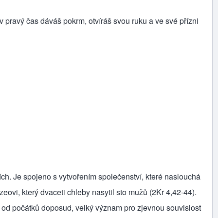
 v pravý čas dáváš pokrm, otvíráš svou ruku a ve své přízni
ích. Je spojeno s vytvořením společenství, které naslouchá
eovi, který dvaceti chleby nasytil sto mužů (2Kr 4,42-44).
ů, od počátků doposud, velký význam pro zjevnou souvislost