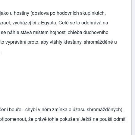
é jako u hostiny (doslova po hodovních skupinkách,
zrael, vycházející z Egypta. Celé se to odehrává na
la se náhle stává místem hojnosti chleba duchovního
omto vyprávění proto, aby vtáhly křesťany, shromážděné u
.
tišení bouře - chybí v něm zmínka o úžasu shromážděných).
řipomenout, že právě tohle pokušení Ježíš na poušti odmítl