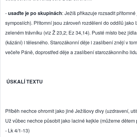
-
usaďte je po skupinách
: Ježíš přikazuje rozsadit přítomn
symposiích). Přítomní jsou zároveň rozděleni do oddílů jako I
zeleném trávníku (viz Ž 23,2; Ez 34,14). Pusté místo bez jíd
(kázání) i tělesného. Starozákonní děje i zaslíbení znějí v t
večeře Páně, doprostřed děje a zaslíbení starozákonního lidu
ÚSKALÍ TEXTU
Příběh nechce ohromit jako jiné Ježíšovy divy (uzdravení, u
Už vůbec nechce působit jako laciné kejkle (můžeme dětem p
- Lk 4/1-13)