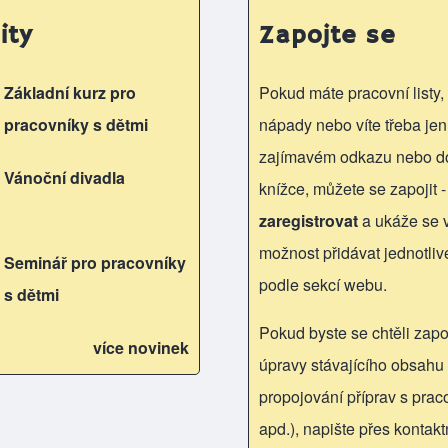
ity
Zapojte se
Základní kurz pro
Pokud máte pracovní listy, 
pracovníky s dětmi
nápady nebo víte třeba jen
zajímavém odkazu nebo d
Vánoční divadla
knížce, můžete se zapojit -
zaregistrovat
a ukáže se
možnost přidávat jednotliv
Seminář pro pracovníky
podle sekcí webu.
s dětmi
Pokud byste se chtěli zapoj
více novinek
úpravy stávajícího obsahu 
propojování příprav s praco
apd.), napište přes kontakt