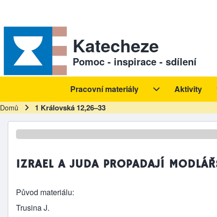
Skip to header
Skip to main navigation
Přejít k hlavnímu obsahu
Skip to footer
Sekundární odkazy
Katecheze
Pomoc - inspirace - sdílení
Pracovní materiály
Aktivity
Hlavní navigace
Pracovní materiál
1 Královská 12,26–33
Domů
Drobečková navigace
IZRAEL A JUDA PROPADAJÍ MODLÁŘ
Původ materiálu
Trusina J.