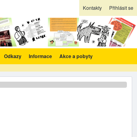
Kontakty
Přihlásit se
Odkazy
Informace
Akce a pobyty
likace a pomůcky sub-navigation