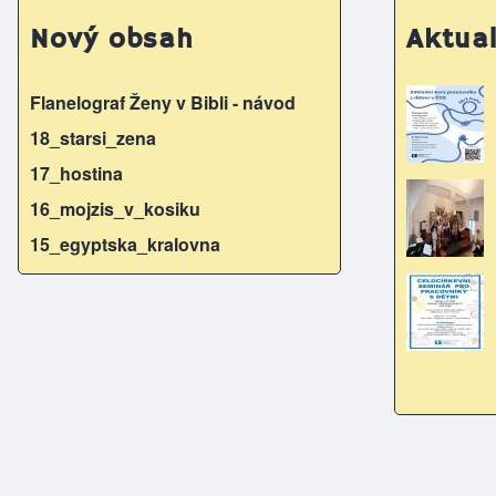
Nový obsah
Aktual
Flanelograf Ženy v Bibli - návod
18_starsi_zena
17_hostina
16_mojzis_v_kosiku
15_egyptska_kralovna