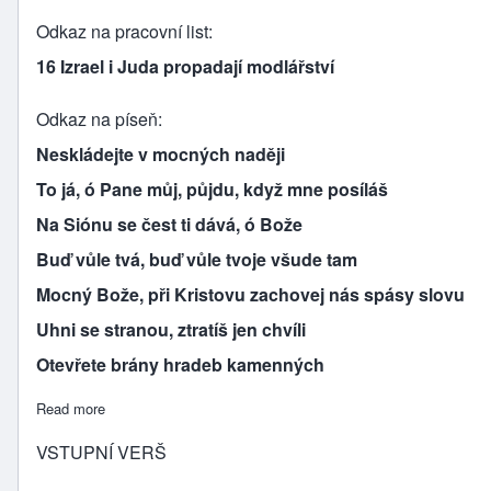
Odkaz na pracovní list
16 Izrael i Juda propadají modlářství
Odkaz na píseň
Neskládejte v mocných naději
To já, ó Pane můj, půjdu, když mne posíláš
Na Siónu se čest ti dává, ó Bože
Buď vůle tvá, buď vůle tvoje všude tam
Mocný Bože, při Kristovu zachovej nás spásy slovu
Uhni se stranou, ztratíš jen chvíli
Otevřete brány hradeb kamenných
Read more
about IZRAEL A JUDA PROPADAJÍ MODLÁŘSTVÍ
VSTUPNÍ VERŠ