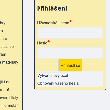
Přihlášení
hry,
Uživatelské jméno
 o
obré
Heslo
 stačí se
 vám
é materiály
Vytvořit nový účet
it i do
Obnovení vašeho hesla
(např.
vními listy
ní formulář