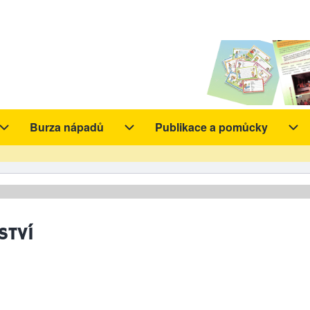
Burza nápadů
Publikace a pomůcky
y sub-navigation
Aktivity sub-navigation
Burza nápadů sub-navigation
Pub
STVÍ