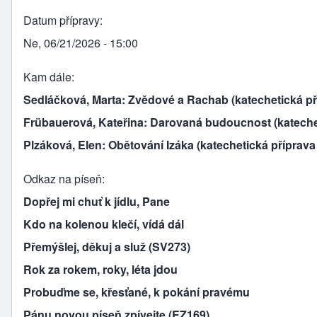
Datum přípravy
Ne, 06/21/2026 - 15:00
Kam dále
Sedláčková, Marta: Zvědové a Rachab (katechetická pří
Frübauerová, Kateřina: Darovaná budoucnost (katechet
Plzáková, Elen: Obětování Izáka (katechetická příprav
Odkaz na píseň
Dopřej mi chuť k jídlu, Pane
Kdo na kolenou klečí, vídá dál
Přemýšlej, děkuj a služ (SV273)
Rok za rokem, roky, léta jdou
Probuďme se, křesťané, k pokání pravému
Pánu novou píseň zpívejte (EZ169)