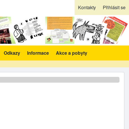
Kontakty
Přihlásit se
Odkazy
Informace
Akce a pobyty
likace a pomůcky sub-navigation