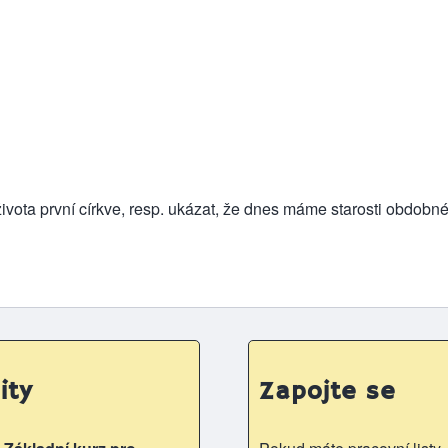
 života první církve, resp. ukázat, že dnes máme starosti obdob
ity
Zapojte se