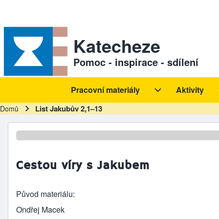
Skip to header
Skip to main navigation
Přejít k hlavnímu obsahu
Skip to footer
Sekundární odkazy
Katecheze
Pomoc - inspirace - sdílení
Pracovní materiály
Aktivity
Hlavní navigace
Pracovní materiál
List Jakubův 2,1–13
Domů
Drobečková navigace
Cestou víry s Jakubem
Původ materiálu
Ondřej Macek