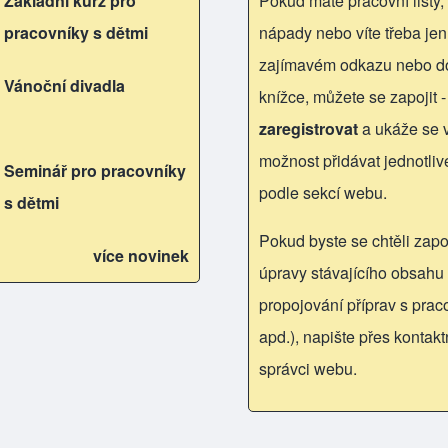
Základní kurz pro
Pokud máte pracovní listy, 
pracovníky s dětmi
nápady nebo víte třeba jen
zajímavém odkazu nebo d
Vánoční divadla
knížce, můžete se zapojit -
zaregistrovat
a ukáže se
možnost přidávat jednotliv
Seminář pro pracovníky
podle sekcí webu.
s dětmi
Pokud byste se chtěli zapoj
více novinek
úpravy stávajícího obsahu 
propojování příprav s praco
apd.), napište přes kontakt
správci webu.