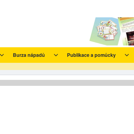
Burza nápadů
Publikace a pomůcky
y sub-navigation
Aktivity sub-navigation
Burza nápadů sub-navigation
Pub