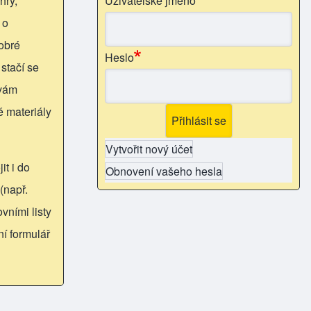
hry,
Uživatelské jméno
 o
obré
Heslo
 stačí se
 vám
é materiály
Vytvořit nový účet
it i do
Obnovení vašeho hesla
(např.
vními listy
ní formulář