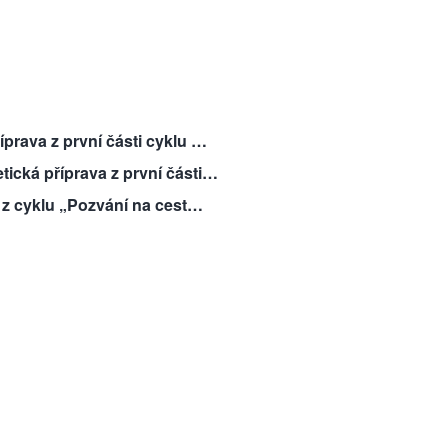
prava z první části cyklu …
ická příprava z první části…
a z cyklu „Pozvání na cest…