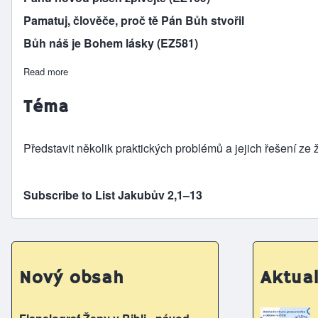
Pamatuj, člověče, proč tě Pán Bůh stvořil
Bůh náš je Bohem lásky (EZ581)
Read more
about Cestou víry s Jakubem
Téma
Představit několik praktických problémů a jejich řešení ze
Subscribe to List Jakubův 2,1–13
Nový obsah
Aktual