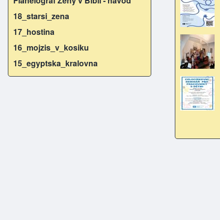
Flanelograf Ženy v Bibli - návod
18_starsi_zena
17_hostina
16_mojzis_v_kosiku
15_egyptska_kralovna