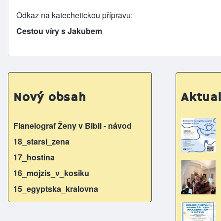
Odkaz na katechetickou přípravu
Cestou víry s Jakubem
Nový obsah
Aktual
Flanelograf Ženy v Bibli - návod
18_starsi_zena
17_hostina
16_mojzis_v_kosiku
15_egyptska_kralovna