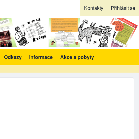
Kontakty
Přihlásit se
Odkazy
Informace
Akce a pobyty
likace a pomůcky sub-navigation