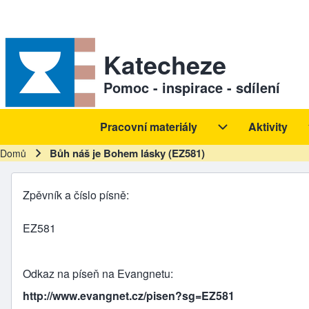
Skip to header
Skip to main navigation
Přejít k hlavnímu obsahu
Skip to footer
Sekundární odkazy
Katecheze
Pomoc - inspirace - sdílení
Pracovní materiály
Aktivity
Hlavní navigace
Pracovní materiál
Bůh náš je Bohem lásky (EZ581)
Domů
Drobečková navigace
Zpěvník a číslo písně
EZ581
Odkaz na píseň na Evangnetu
http://www.evangnet.cz/pisen?sg=EZ581