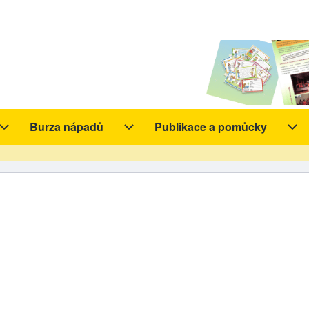
Burza nápadů
Publikace a pomůcky
y sub-navigation
Aktivity sub-navigation
Burza nápadů sub-navigation
Pub