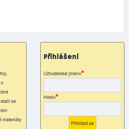
Přihlášení
hry,
Uživatelské jméno
 o
obré
Heslo
 stačí se
 vám
é materiály