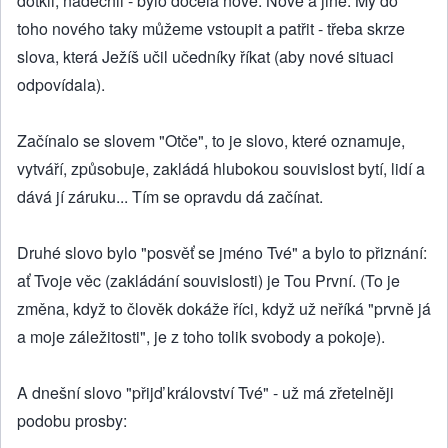
dotkli, nadechli - bylo docela nové. Nové a jiné. My do
toho nového taky můžeme vstoupit a patřit - třeba skrze
slova, která Ježíš učil učedníky říkat (aby nové situaci
odpovídala).
Začínalo se slovem "Otče", to je slovo, které oznamuje,
vytváří, způsobuje, zakládá hlubokou souvislost bytí, lidí a
dává jí záruku... Tím se opravdu dá začínat.
Druhé slovo bylo "posvěť se jméno Tvé" a bylo to přiznání:
ať Tvoje věc (zakládání souvislosti) je Tou První. (To je
změna, když to člověk dokáže říci, když už neříká "prvně já
a moje záležitosti", je z toho tolik svobody a pokoje).
A dnešní slovo "přijď království Tvé" - už má zřetelněji
podobu prosby: