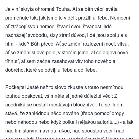
Je v ní skryta ohromná Touha. Ať se běh věcí, světa
proměňuje tak, jak jsme to viděli, prožili u Tebe. Nemocní
ať ztrácejí svou nemoc, štvaní svou štvanost, lidé
nacházejí svobodu, slzy ztratí důvod, lidé jsou spolu a s
nimi - kdo? Bůh přece. Ať se změní rozložení moci, vlivu,
ať se změní silové pole, v kterém jsme, ať se objeví nové
tíhnutí, ať sem začne zasahovat vliv toho nového a
dobrého, které se odvíjí u Tebe a od Tebe.
Počkejte! Ještě než to slovo zkusíte s touto nesmírnou
touhou opakovat, všimněte si jedné důležité věci: Z
učedníků se nestali (nestávají) blouznivci. To se lidem
stává, že zahlédnou něco nového (třeba pomocí drogy
nebo náhodou nebo když potkali nějakou autoritu...) - a tak
nad tím starým mávnou rukou, nad spoustou věcí i nad