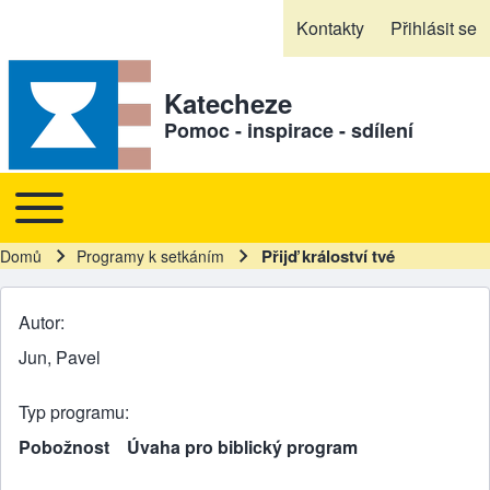
Skip to header
Skip to main navigation
Přejít k hlavnímu obsahu
Skip to footer
Kontakty
Přihlásit se
Sekundární odkazy
Katecheze
Pomoc - inspirace - sdílení
Toggle main menu
Hlavní navigace
Přijď králoství tvé
Domů
Programy k setkáním
Drobečková navigace
Autor
Jun, Pavel
Typ programu
Pobožnost
Úvaha pro biblický program