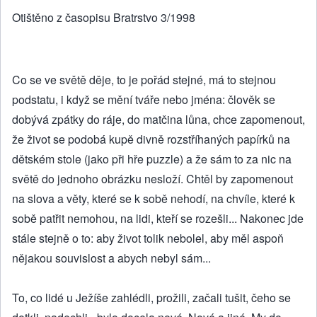
Otištěno z časopisu Bratrstvo 3/1998
Co se ve světě děje, to je pořád stejné, má to stejnou
podstatu, i když se mění tváře nebo jména: člověk se
dobývá zpátky do ráje, do matčina lůna, chce zapomenout,
že život se podobá kupě divně rozstříhaných papírků na
dětském stole (jako při hře puzzle) a že sám to za nic na
světě do jednoho obrázku nesloží. Chtěl by zapomenout
na slova a věty, které se k sobě nehodí, na chvíle, které k
sobě patřit nemohou, na lidi, kteří se rozešli... Nakonec jde
stále stejně o to: aby život tolik nebolel, aby měl aspoň
nějakou souvislost a abych nebyl sám...
To, co lidé u Ježíše zahlédli, prožili, začali tušit, čeho se