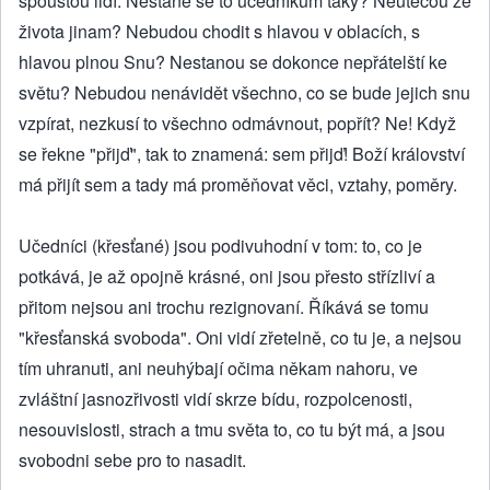
spoustou lidí. Nestane se to učedníkům taky? Neutečou ze
života jinam? Nebudou chodit s hlavou v oblacích, s
hlavou plnou Snu? Nestanou se dokonce nepřátelští ke
světu? Nebudou nenávidět všechno, co se bude jejich snu
vzpírat, nezkusí to všechno odmávnout, popřít? Ne! Když
se řekne "přijď", tak to znamená: sem přijď! Boží království
má přijít sem a tady má proměňovat věci, vztahy, poměry.
Učedníci (křesťané) jsou podivuhodní v tom: to, co je
potkává, je až opojně krásné, oni jsou přesto střízliví a
přitom nejsou ani trochu rezignovaní. Říkává se tomu
"křesťanská svoboda". Oni vidí zřetelně, co tu je, a nejsou
tím uhranuti, ani neuhýbají očima někam nahoru, ve
zvláštní jasnozřivosti vidí skrze bídu, rozpolcenosti,
nesouvislosti, strach a tmu světa to, co tu být má, a jsou
svobodni sebe pro to nasadit.