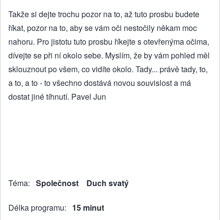
Takže si dejte trochu pozor na to, až tuto prosbu budete
říkat, pozor na to, aby se vám oči nestočily někam moc
nahoru. Pro jistotu tuto prosbu říkejte s otevřenýma očima,
dívejte se při ní okolo sebe. Myslím, že by vám pohled měl
sklouznout po všem, co vidíte okolo. Tady... právě tady, to,
a to, a to - to všechno dostává novou souvislost a má
dostat jiné tíhnutí. Pavel Jun
Téma
Společnost
Duch svatý
Délka programu
15 minut