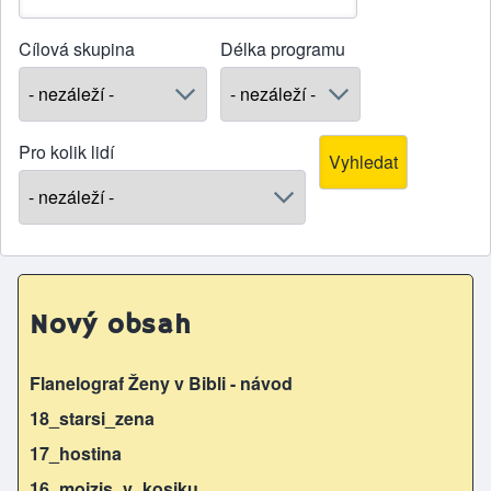
Cílová skupina
Délka programu
Pro kolik lidí
Nový obsah
Flanelograf Ženy v Bibli - návod
18_starsi_zena
17_hostina
16_mojzis_v_kosiku