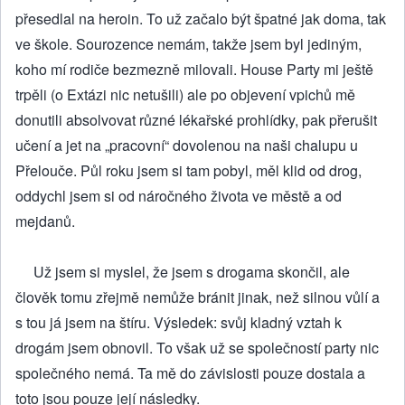
přesedlal na heroin. To už začalo být špatné jak doma, tak
ve škole. Sourozence nemám, takže jsem byl jediným,
koho mí rodiče bezmezně milovali. House Party mi ještě
trpěli (o Extázi nic netušili) ale po objevení vpichů mě
donutili absolvovat různé lékařské prohlídky, pak přerušit
učení a jet na „pracovní“ dovolenou na naši chalupu u
Přelouče. Půl roku jsem si tam pobyl, měl klid od drog,
oddychl jsem si od náročného života ve městě a od
mejdanů.
Už jsem si myslel, že jsem s drogama skončil, ale
člověk tomu zřejmě nemůže bránit jinak, než silnou vůlí a
s tou já jsem na štíru. Výsledek: svůj kladný vztah k
drogám jsem obnovil. To však už se společností party nic
společného nemá. Ta mě do závislosti pouze dostala a
toto jsou pouze její následky.