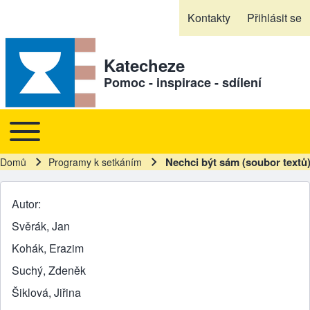
Skip to header
Skip to main navigation
Přejít k hlavnímu obsahu
Skip to footer
Kontakty
Přihlásit se
Sekundární odkazy
Katecheze
Pomoc - inspirace - sdílení
Toggle main menu
Hlavní navigace
Nechci být sám (soubor textů
Domů
Programy k setkáním
Drobečková navigace
Autor
Svěrák, Jan
Kohák, Erazim
Suchý, Zdeněk
Šiklová, Jiřina