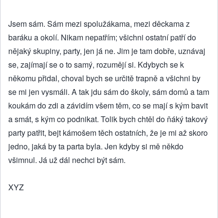
Jsem sám. Sám mezi spolužákama, mezi děckama z
baráku a okolí. Nikam nepatřím; všichni ostatní patří do
nějaký skupiny, party, jen já ne. Jim je tam dobře, uznávaj
se, zajímají se o to samý, rozumějí si. Kdybych se k
někomu přidal, choval bych se určitě trapně a všichni by
se mi jen vysmáli. A tak jdu sám do školy, sám domů a tam
koukám do zdi a závidím všem těm, co se mají s kým bavit
a smát, s kým co podnikat. Tolik bych chtěl do ňáký takový
party patřit, bejt kámošem těch ostatních, že je mi až skoro
jedno, jaká by ta parta byla. Jen kdyby si mě někdo
všimnul. Já už dál nechci být sám.
XYZ