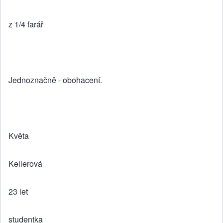
z 1/4 farář
Jednoznačně - obohacení.
Květa
Kellerová
23 let
studentka