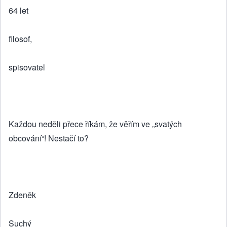
64 let
filosof,
spisovatel
Každou neděli přece říkám, že věřím ve „svatých
obcování“! Nestačí to?
Zdeněk
Suchý