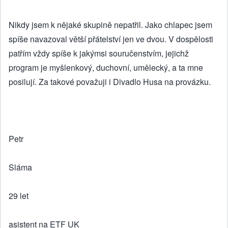
Nikdy jsem k nějaké skupině nepatřil. Jako chlapec jsem
spíše navazoval větší přátelství jen ve dvou. V dospělosti
patřím vždy spíše k jakýmsi souručenstvím, jejichž
program je myšlenkový, duchovní, umělecký, a ta mne
posilují. Za takové považuji i Divadlo Husa na provázku.
Petr
Sláma
29 let
asistent na ETF UK