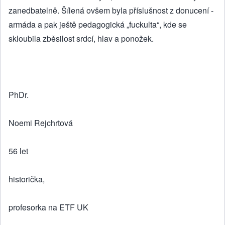
zanedbatelně. Šílená ovšem byla příslušnost z donucení -
armáda a pak ještě pedagogická „fuckulta“, kde se
skloubila zběsilost srdcí, hlav a ponožek.
PhDr.
Noemi Rejchrtová
56 let
historička,
profesorka na ETF UK