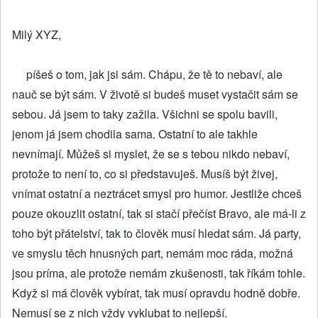
Milý XYZ,
píšeš o tom, jak jsi sám. Chápu, že tě to nebaví, ale
nauč se být sám. V životě si budeš muset vystačit sám se
sebou. Já jsem to taky zažila. Všichni se spolu bavili,
jenom já jsem chodila sama. Ostatní to ale takhle
nevnímají. Můžeš si myslet, že se s tebou nikdo nebaví,
protože to není to, co si představuješ. Musíš být živej,
vnímat ostatní a neztrácet smysl pro humor. Jestliže chceš
pouze okouzlit ostatní, tak si stačí přečíst Bravo, ale má-li z
toho být přátelství, tak to člověk musí hledat sám. Já party,
ve smyslu těch hnusných part, nemám moc ráda, možná
jsou príma, ale protože nemám zkušenosti, tak říkám tohle.
Když si má člověk vybírat, tak musí opravdu hodně dobře.
Nemusí se z nich vždy vyklubat to nejlepší.