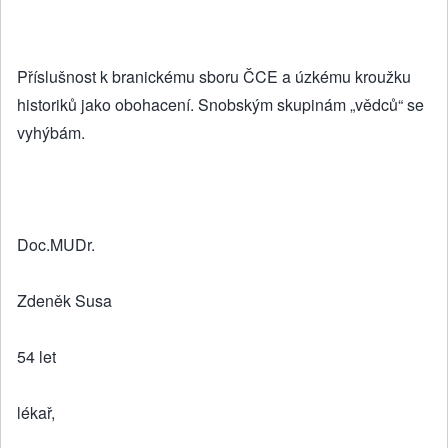
Příslušnost k branickému sboru ČCE a úzkému kroužku
historiků jako obohacení. Snobským skupinám „vědců“ se
vyhýbám.
Doc.MUDr.
Zdeněk Susa
54 let
lékař,