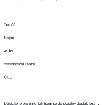
Tomáš
Najbrt
45 let
celocírkevní kantor
ČCE
Důležité je pro mne, jak jsem se do skupiny dostal, jestli v