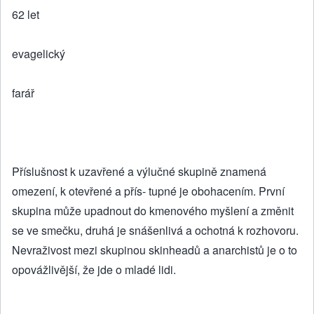
62 let
evagelický
farář
Příslušnost k uzavřené a výlučné skupině znamená
omezení, k otevřené a přís- tupné je obohacením. První
skupina může upadnout do kmenového myšlení a změnit
se ve smečku, druhá je snášenlivá a ochotná k rozhovoru.
Nevraživost mezi skupinou skinheadů a anarchistů je o to
opovážlivější, že jde o mladé lidi.