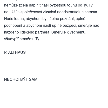
nemůže zcela naplnit naši bytostnou touhu po Ty. I v
nejužším společenství zůstává neodstranitelná samota.
Naše touha, abychom byli úplně poznáni, úplně
pochopeni a abychom našli úplné bezpečí, směřuje nad
každého lidského partnera. Směřuje k věčnému,
všudypřítomnému Ty.
P. ALTHAUS
NECHCI BÝT SÁM