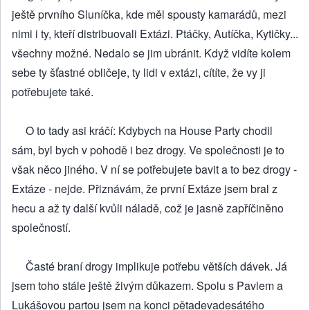
ještě prvního Sluníčka, kde měl spousty kamarádů, mezi
nimi i ty, kteří distribuovali Extázi. Ptáčky, Autíčka, Kytičky...
všechny možné. Nedalo se jim ubránit. Když vidíte kolem
sebe ty šťastné obličeje, ty lidi v extázi, cítíte, že vy ji
potřebujete také.
O to tady asi kráčí: Kdybych na House Party chodil
sám, byl bych v pohodě i bez drogy. Ve společnosti je to
však něco jiného. V ní se potřebujete bavit a to bez drogy -
Extáze - nejde. Přiznávám, že první Extáze jsem bral z
hecu a až ty další kvůli náladě, což je jasně zapříčiněno
společností.
Časté braní drogy implikuje potřebu větších dávek. Já
jsem toho stále ještě živým důkazem. Spolu s Pavlem a
Lukášovou partou jsem na konci pětadevadesátého