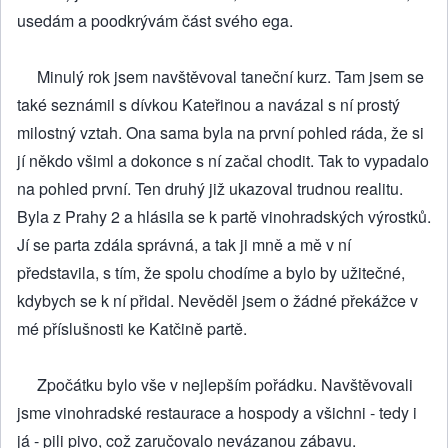
usedám a poodkrývám část svého ega.
Minulý rok jsem navštěvoval taneční kurz. Tam jsem se
také seznámil s dívkou Kateřinou a navázal s ní prostý
milostný vztah. Ona sama byla na první pohled ráda, že si
jí někdo všiml a dokonce s ní začal chodit. Tak to vypadalo
na pohled první. Ten druhý již ukazoval trudnou realitu.
Byla z Prahy 2 a hlásila se k partě vinohradských výrostků.
Jí se parta zdála správná, a tak ji mně a mě v ní
představila, s tím, že spolu chodíme a bylo by užitečné,
kdybych se k ní přidal. Nevěděl jsem o žádné překážce v
mé příslušnosti ke Katčině partě.
Zpočátku bylo vše v nejlepším pořádku. Navštěvovali
jsme vinohradské restaurace a hospody a všichni - tedy i
já - pili pivo, což zaručovalo nevázanou zábavu.