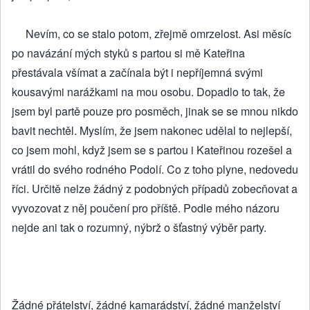
Nevím, co se stalo potom, zřejmě omrzelost. Asi měsíc
po navázání mých styků s partou si mě Kateřina
přestávala všímat a začínala být i nepříjemná svými
kousavými narážkami na mou osobu. Dopadlo to tak, že
jsem byl partě pouze pro posměch, jinak se se mnou nikdo
bavit nechtěl. Myslím, že jsem nakonec udělal to nejlepší,
co jsem mohl, když jsem se s partou i Kateřinou rozešel a
vrátil do svého rodného Podolí. Co z toho plyne, nedovedu
říci. Určitě nelze žádný z podobných případů zobecňovat a
vyvozovat z něj poučení pro příště. Podle mého názoru
nejde ani tak o rozumný, nýbrž o šťastný výběr party.
Žádné přátelství, žádné kamarádství, žádné manželství