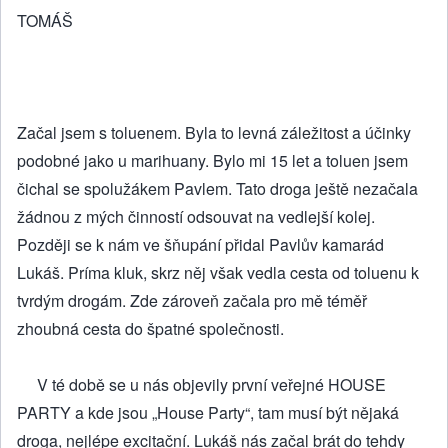
TOMÁŠ
Začal jsem s toluenem. Byla to levná záležitost a účinky
podobné jako u marihuany. Bylo mi 15 let a toluen jsem
čichal se spolužákem Pavlem. Tato droga ještě nezačala
žádnou z mých činností odsouvat na vedlejší kolej.
Později se k nám ve šňupání přidal Pavlův kamarád
Lukáš. Príma kluk, skrz něj však vedla cesta od toluenu k
tvrdým drogám. Zde zároveň začala pro mě téměř
zhoubná cesta do špatné společnosti.
V té době se u nás objevily první veřejné HOUSE
PARTY a kde jsou „House Party“, tam musí být nějaká
droga, nejlépe excitační. Lukáš nás začal brát do tehdy