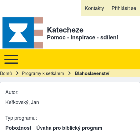
Skip to header
Skip to main navigation
Přejít k hlavnímu obsahu
Skip to footer
Kontakty
Přihlásit se
Sekundární odkazy
Katecheze
Pomoc - inspirace - sdílení
Toggle main menu
Hlavní navigace
Blahoslavenství
Domů
Programy k setkáním
Drobečková navigace
Autor
Keřkovský, Jan
Typ programu
Pobožnost
Úvaha pro biblický program