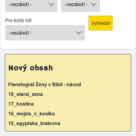
Pro kolik lidí
Nový obsah
Flanelograf Ženy v Bibli - návod
18_starsi_zena
17_hostina
16_mojzis_v_kosiku
15_egyptska_kralovna