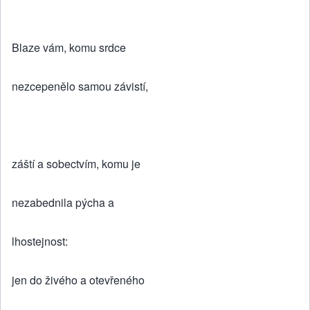
Blaze vám, komu srdce
nezcepenělo samou závistí,
záští a sobectvím, komu je
nezabednila pýcha a
lhostejnost:
jen do živého a otevřeného