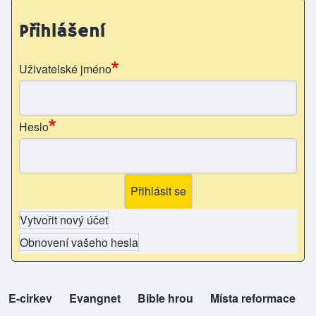
Přihlášení
Uživatelské jméno
Heslo
Vytvořit nový účet
Obnovení vašeho hesla
E-cirkev
(opens in new tab)
Evangnet
(opens in new tab)
Bible hrou
(opens in new tab)
Místa reformace
(opens in new tab)
top-odkazy