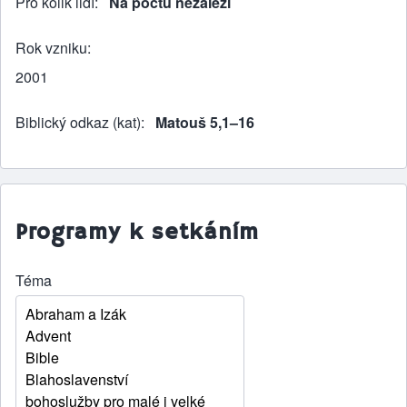
Pro kolik lidí
Na počtu nezáleží
Rok vzniku
2001
Biblický odkaz (kat)
Matouš 5,1–16
Programy k setkáním
Téma