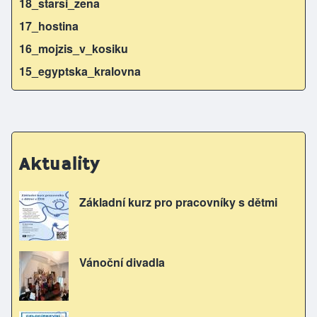
18_starsi_zena
17_hostina
16_mojzis_v_kosiku
15_egyptska_kralovna
Aktuality
Základní kurz pro pracovníky s dětmi
Vánoční divadla