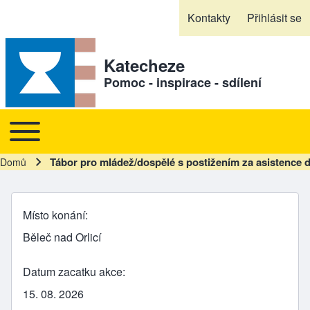
Skip to header
Skip to main navigation
Přejít k hlavnímu obsahu
Skip to footer
Kontakty
Přihlásit se
Sekundární odkazy
Katecheze
Pomoc - inspirace - sdílení
Toggle main menu
Hlavní navigace
Tábor pro mládež/dospělé s postižením za asistence 
Domů
Drobečková navigace
Místo konání
Běleč nad Orlicí
Datum zacatku akce
15. 08. 2026