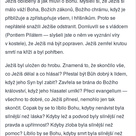
Ježíš oblíbený a jak mluví o Bohu. Mysleli si, že Ježíš si
málo váží Boha, Božích zákonů, Božího chrámu, když je
přibližuje a zpřístupňuje všem, i hříšníkům. Proto se
nepřátelé snažili Ježíše odstranit. Domluvili se s vládcem
(Pontiem Pilátem — slyšeli jste o něm ve vyznání víry
v kostele), že Ježíš má být popraven. Ježíš zemřel krutou
smrtí na kříži a byl pohřben.
Ježíš byl uložen do hrobu. Znamená to, že skončilo vše,
co Ježíš dělal a co hlásal? Přestal být Bůh dobrý k lidem,
když jeho Syn byl zabit? Zavřela se brána do Božího
království, když jeho hlasatel umlkl? Přeci evangelium —
všechno to dobré, co Ježíš přinesl, nemohlo jen tak
skončit. Copak by se to líbilo Bohu, kdyby nenávist byla
silnější než láska? Kdyby lež a podvod byly silnější než
pravda a upřímnost? Kdyby zloba byla silnější než
pomoc? Líbilo by se Bohu, kdyby smrt byla silnější než