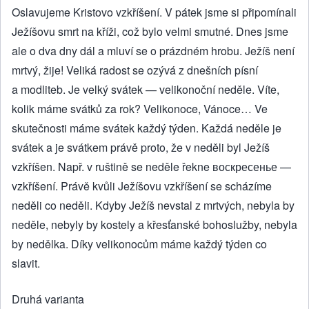
Oslavujeme Kristovo vzkříšení. V pátek jsme si připomínali
Ježíšovu smrt na kříži, což bylo velmi smutné. Dnes jsme
ale o dva dny dál a mluví se o prázdném hrobu. Ježíš není
mrtvý, žije! Veliká radost se ozývá z dnešních písní
a modliteb. Je velký svátek — velikonoční neděle. Víte,
kolik máme svátků za rok? Velikonoce, Vánoce… Ve
skutečnosti máme svátek každý týden. Každá neděle je
svátek a je svátkem právě proto, že v neděli byl Ježíš
vzkříšen. Např. v ruštině se neděle řekne воскресенье —
vzkříšení. Právě kvůli Ježíšovu vzkříšení se scházíme
neděli co neděli. Kdyby Ježíš nevstal z mrtvých, nebyla by
neděle, nebyly by kostely a křesťanské bohoslužby, nebyla
by nedělka. Díky velikonocům máme každý týden co
slavit.
Druhá varianta