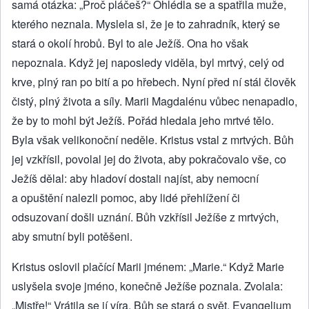
samá otázka: „Proč pláčeš?“ Ohlédla se a spatřila muže,
kterého neznala. Myslela si, že je to zahradník, který se
stará o okolí hrobů. Byl to ale Ježíš. Ona ho však
nepoznala. Když jej naposledy viděla, byl mrtvý, celý od
krve, plný ran po bití a po hřebech. Nyní před ní stál člověk
čistý, plný života a síly. Marii Magdalénu vůbec nenapadlo,
že by to mohl být Ježíš. Pořád hledala jeho mrtvé tělo.
Byla však velikonoční neděle. Kristus vstal z mrtvých. Bůh
jej vzkřísil, povolal jej do života, aby pokračovalo vše, co
Ježíš dělal: aby hladoví dostali najíst, aby nemocní
a opuštění nalezli pomoc, aby lidé přehlížení či
odsuzovaní došli uznání. Bůh vzkřísil Ježíše z mrtvých,
aby smutní byli potěšeni.
Kristus oslovil plačící Marii jménem: „Marie.“ Když Marie
uslyšela svoje jméno, konečně Ježíše poznala. Zvolala:
„Mistře!“ Vrátila se jí víra. Bůh se stará o svět. Evangelium