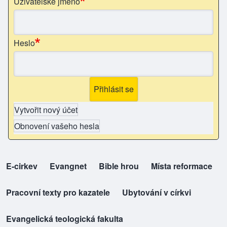
Uživatelské jméno
Heslo
Vytvořit nový účet
Obnovení vašeho hesla
E-cirkev
(opens in new tab)
Evangnet
(opens in new tab)
Bible hrou
(opens in new tab)
Místa reformace
(opens in new tab)
top-odkazy
Pracovní texty pro kazatele
(opens in new tab)
Ubytování v církvi
(opens in new tab)
Evangelická teologická fakulta
(opens in new tab)