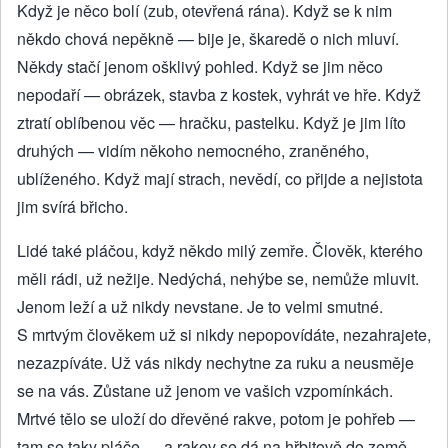
Když je něco bolí (zub, otevřená rána). Když se k nim
někdo chová nepěkně — bije je, škaredě o nich mluví.
Někdy stačí jenom ošklivý pohled. Když se jim něco
nepodaří — obrázek, stavba z kostek, vyhrát ve hře. Když
ztratí oblíbenou věc — hračku, pastelku. Když je jim líto
druhých — vidím někoho nemocného, zraněného,
ublíženého. Když mají strach, nevědí, co přijde a nejistota
jim svírá břicho.
Lidé také pláčou, když někdo milý zemře. Člověk, kterého
měli rádi, už nežije. Nedýchá, nehýbe se, nemůže mluvit.
Jenom leží a už nikdy nevstane. Je to velmi smutné.
S mrtvým člověkem už si nikdy nepopovídáte, nezahrajete,
nezazpíváte. Už vás nikdy nechytne za ruku a neusměje
se na vás. Zůstane už jenom ve vašich vzpomínkách.
Mrtvé tělo se uloží do dřevěné rakve, potom je pohřeb —
tam se taky pláče — a rakev se dá na hřbitově do země