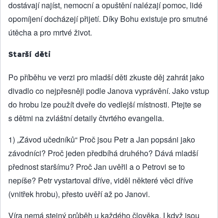
dostávají najíst, nemocní a opuštění nalézají pomoc, lidé
opomíjení docházejí přijetí. Díky Bohu existuje pro smutné
útěcha a pro mrtvé život.
Starší děti
Po příběhu ve verzi pro mladší děti zkuste děj zahrát jako
divadlo co nejpřesněji podle Janova vyprávění. Jako vstup
do hrobu lze použít dveře do vedlejší místnosti. Ptejte se
s dětmi na zvláštní detaily čtvrtého evangelia.
1) „Závod učedníků“ Proč jsou Petr a Jan popsáni jako
závodníci? Proč jeden předbíhá druhého? Dává mladší
přednost staršímu? Proč Jan uvěřil a o Petrovi se to
nepíše? Petr vystartoval dříve, viděl některé věci dříve
(vnitřek hrobu), přesto uvěří až po Janovi.
Víra nemá stejný průběh u každého člověka. I když jsou