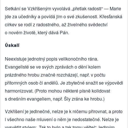
Setkání se Vzkříšeným vyvolává „přetlak radosti“ — Marie
jde za učedníky a povídá jim o své zkušenosti. Křesťanská
církev se rodí z radostného, až živelného svědectví
o novém životě, který dává Pán.
Úskalí
Neexistuje jednotný popis velikonočního rána.
Evangelisté se ve svých zprávách o dění kolem
prázdného hrobu značně rozcházejí, např. v počtu
přítomných osob či andělů. Je zbytečné snažit se výpovědi
harmonizovat. (Proto mohou některé písně kolidovat
s dnešním evangeliem, např. Šly zrána ke hrobu.)
Vzkříšení je jedinečné, nelze je k ničemu přirovnat, a proto
i všechno naše mluvení o něm je nedostatečné. Nelze je
vysvětlit stylem: „Tak to bylo a tak tomu věřte!“ Jediným