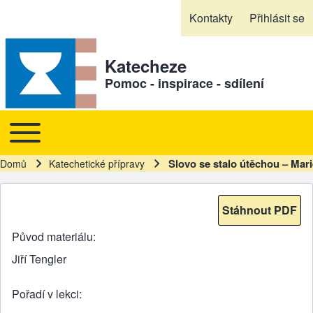
Skip to header
Skip to main navigation
Přejít k hlavnímu obsahu
Skip to footer
Kontakty
Přihlásit se
Sekundární odkazy
Katecheze
Pomoc - inspirace - sdílení
Toggle main menu
Hlavní navigace
Slovo se stalo útěchou – Mar
Domů
Katechetické přípravy
Drobečková navigace
Stáhnout PDF
Původ materiálu
Jiří Tengler
Pořadí v lekci