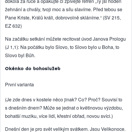
dokola za ruce a opakujte či zpívejte refrén „Ty jsi hoden
žehnání a chvály, tvoji moc a sílu slavíme. Před tebou se
Pane Kriste, Králů králi, dobrovolně skláníme.“ (SV 215,
EZ 632)
Na začátku setkání můžete recitovat úvod Janova Prologu
(J 1,1): Na počátku bylo Slovo, to Slovo bylo u Boha, to
Slovo byl Bůh.
Okénko do bohoslužeb
První varianta
(Je zde dnes v kostele něco jinak? Co? Proč? Souvisí to
s dnešním dnem? Může se jednat o květinovou výzdobu,
bohatší muziku, více lidí, křestní obřad, novou svíci.)
Dnešní den je pro svět velikým svátkem. Jsou Velikonoce.