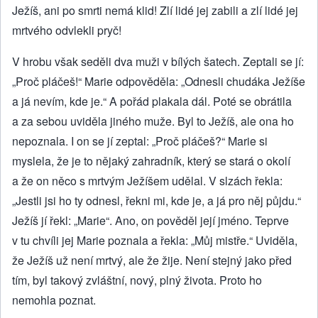
Ježíš, ani po smrti nemá klid! Zlí lidé jej zabili a zlí lidé jej
mrtvého odvlekli pryč!
V hrobu však seděli dva muži v bílých šatech. Zeptali se jí:
„Proč pláčeš!“ Marie odpověděla: „Odnesli chudáka Ježíše
a já nevím, kde je.“ A pořád plakala dál. Poté se obrátila
a za sebou uviděla jiného muže. Byl to Ježíš, ale ona ho
nepoznala. I on se jí zeptal: „Proč pláčeš?“ Marie si
myslela, že je to nějaký zahradník, který se stará o okolí
a že on něco s mrtvým Ježíšem udělal. V slzách řekla:
„Jestli jsi ho ty odnesl, řekni mi, kde je, a já pro něj půjdu.“
Ježíš jí řekl: „Marie“. Ano, on pověděl její jméno. Teprve
v tu chvíli jej Marie poznala a řekla: „Můj mistře.“ Uviděla,
že Ježíš už není mrtvý, ale že žije. Není stejný jako před
tím, byl takový zvláštní, nový, plný života. Proto ho
nemohla poznat.