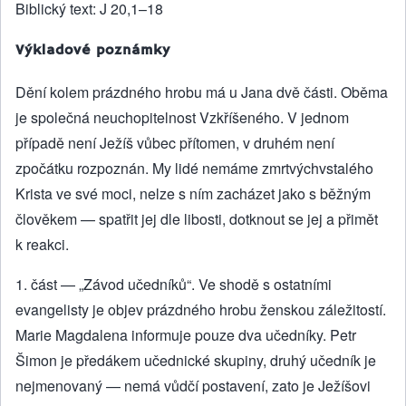
Biblický text: J 20,1–18
Výkladové poznámky
Dění kolem prázdného hrobu má u Jana dvě části. Oběma
je společná neuchopitelnost Vzkříšeného. V jednom
případě není Ježíš vůbec přítomen, v druhém není
zpočátku rozpoznán. My lidé nemáme zmrtvýchvstalého
Krista ve své moci, nelze s ním zacházet jako s běžným
člověkem — spatřit jej dle libosti, dotknout se jej a přimět
k reakci.
1. část — „Závod učedníků“. Ve shodě s ostatními
evangelisty je objev prázdného hrobu ženskou záležitostí.
Marie Magdalena informuje pouze dva učedníky. Petr
Šimon je předákem učednické skupiny, druhý učedník je
nejmenovaný — nemá vůdčí postavení, zato je Ježíšovi