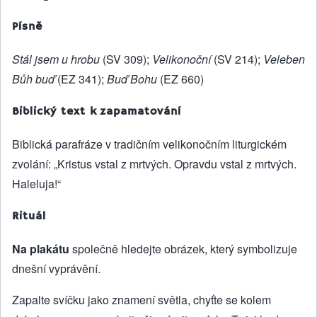
Písně
Stál jsem u hrobu
(SV 309);
Velikonoční
(SV 214);
Veleben
Bůh buď
(EZ 341);
Buď Bohu
(EZ 660)
Biblický text k zapamatování
Biblická parafráze v tradičním velikonočním liturgickém
zvolání: „Kristus vstal z mrtvých. Opravdu vstal z mrtvých.
Haleluja!“
Rituál
Na plakátu
společně hledejte obrázek, který symbolizuje
dnešní vyprávění.
Zapalte svíčku jako znamení světla, chyťte se kolem