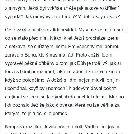
z mrtvých, Ježíš byl vzkříšen.“ Ale jak takové vzkříšení
vypadá? Jak mrtvý vyjde z hrobu? Viděl to kdy někdo?
Celé vzkříšení nikdo z lidí neviděl. My víme velmi přesně,
co se stalo před ním. Několik let Ježíš procházel zemí
a setkával se s různými lidmi. Pro všechny měl dobrou
zprávu o Bohu, který nás má rád. Proto Ježíš lidem
vyprávěl pěkné příběhy o tom, jak Bůh je trpělivý, jak si
touží s lidmi porozumět, jak má radost i z malých změn,
když se polepšíme. A Ježíš s lidmi nejen mluvil, on jim
i pomáhal, když byli nemocní, hladovým dával pokrm
a ujímal se těch, se kterými nikdo nechtěl nic mít. Mnoho
lidí poznalo Ježíše jako člověka, kterému lze věřit a za
kterým lze jít a říci si o pomoc.
Naopak druzí lidé Ježíše rádi neměli. Vadilo jim, jak je