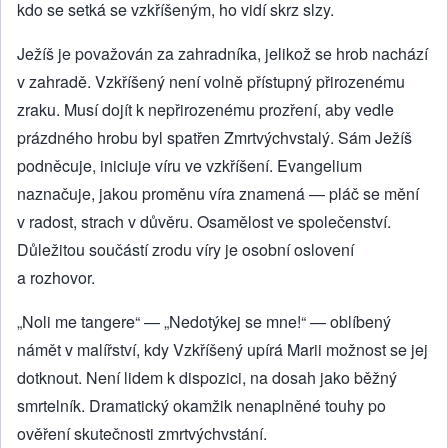
kdo se setká se vzkříšeným, ho vidí skrz slzy.
Ježíš je považován za zahradníka, jelikož se hrob nachází
v zahradě. Vzkříšený není volně přístupný přirozenému
zraku. Musí dojít k nepřirozenému prozření, aby vedle
prázdného hrobu byl spatřen Zmrtvýchvstalý. Sám Ježíš
podněcuje, iniciuje víru ve vzkříšení. Evangelium
naznačuje, jakou proměnu víra znamená — pláč se mění
v radost, strach v důvěru. Osamělost ve společenství.
Důležitou součástí zrodu víry je osobní oslovení
a rozhovor.
„Noli me tangere“ — „Nedotýkej se mne!“ — oblíbený
námět v malířství, kdy Vzkříšený upírá Marii možnost se jej
dotknout. Není lidem k dispozici, na dosah jako běžný
smrtelník. Dramatický okamžik nenaplněné touhy po
ověření skutečnosti zmrtvýchvstání.