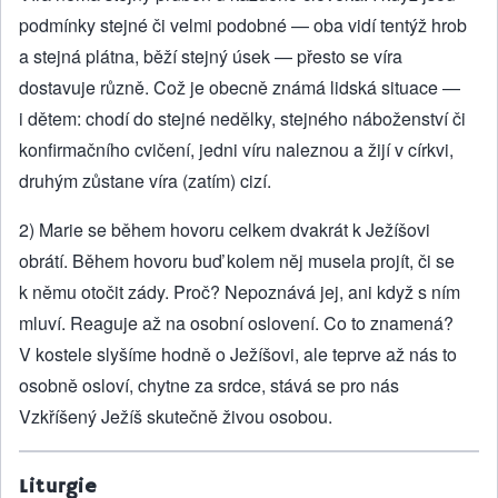
podmínky stejné či velmi podobné — oba vidí tentýž hrob
a stejná plátna, běží stejný úsek — přesto se víra
dostavuje různě. Což je obecně známá lidská situace —
i dětem: chodí do stejné nedělky, stejného náboženství či
konfirmačního cvičení, jedni víru naleznou a žijí v církvi,
druhým zůstane víra (zatím) cizí.
2) Marie se během hovoru celkem dvakrát k Ježíšovi
obrátí. Během hovoru buď kolem něj musela projít, či se
k němu otočit zády. Proč? Nepoznává jej, ani když s ním
mluví. Reaguje až na osobní oslovení. Co to znamená?
V kostele slyšíme hodně o Ježíšovi, ale teprve až nás to
osobně osloví, chytne za srdce, stává se pro nás
Vzkříšený Ježíš skutečně živou osobou.
Liturgie