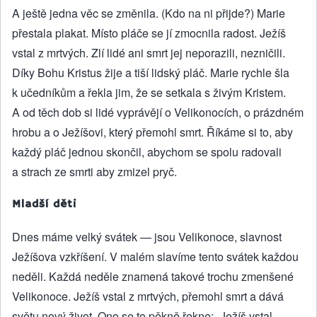
A ještě jedna věc se změnila. (Kdo na ni přijde?) Marie
přestala plakat. Místo pláče se jí zmocnila radost. Ježíš
vstal z mrtvých. Zlí lidé ani smrt jej neporazili, nezničili.
Díky Bohu Kristus žije a tiší lidský pláč. Marie rychle šla
k učedníkům a řekla jim, že se setkala s živým Kristem.
A od těch dob si lidé vyprávějí o Velikonocích, o prázdném
hrobu a o Ježíšovi, který přemohl smrt. Říkáme si to, aby
každý pláč jednou skončil, abychom se spolu radovali
a strach ze smrti aby zmizel pryč.
Mladší děti
Dnes máme velký svátek — jsou Velikonoce, slavnost
Ježíšova vzkříšení. V malém slavíme tento svátek každou
neděli. Každá neděle znamená takové trochu zmenšené
Velikonoce. Ježíš vstal z mrtvých, přemohl smrt a dává
světu nový život. Ono se to pěkně řekne: „Ježíš vstal