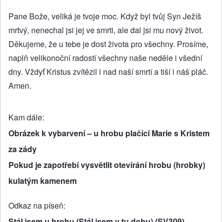
Pane Bože, veliká je tvoje moc. Když byl tvůj Syn Ježíš
mrtvý, nenechal jsi jej ve smrti, ale dal jsi mu nový život.
Děkujeme, že u tebe je dost života pro všechny. Prosíme,
naplň velikonoční radostí všechny naše neděle i všední
dny. Vždyť Kristus zvítězil i nad naší smrtí a tiší i náš pláč.
Amen.
Kam dále
Obrázek k vybarvení – u hrobu plačící Marie s Kristem
za zády
Pokud je zapotřebí vysvětlit otevírání hrobu (hrobky)
kulatým kamenem
Odkaz na píseň
Stál jsem u hrobu (Stál jsem v tu dobu) (SV309)