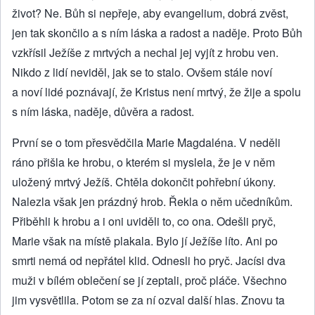
život? Ne. Bůh si nepřeje, aby evangelium, dobrá zvěst,
jen tak skončilo a s ním láska a radost a naděje. Proto Bůh
vzkřísil Ježíše z mrtvých a nechal jej vyjít z hrobu ven.
Nikdo z lidí neviděl, jak se to stalo. Ovšem stále noví
a noví lidé poznávají, že Kristus není mrtvý, že žije a spolu
s ním láska, naděje, důvěra a radost.
První se o tom přesvědčila Marie Magdaléna. V neděli
ráno přišla ke hrobu, o kterém si myslela, že je v něm
uložený mrtvý Ježíš. Chtěla dokončit pohřební úkony.
Nalezla však jen prázdný hrob. Řekla o něm učedníkům.
Přiběhli k hrobu a i oni uviděli to, co ona. Odešli pryč,
Marie však na místě plakala. Bylo jí Ježíše líto. Ani po
smrti nemá od nepřátel klid. Odnesli ho pryč. Jacísi dva
muži v bílém oblečení se jí zeptali, proč pláče. Všechno
jim vysvětlila. Potom se za ní ozval další hlas. Znovu ta