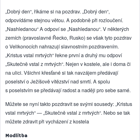
„Dobrý den“, říkáme si na pozdrav. „Dobrý den“,
odpovídáme stejnou větou. A podobně při rozloučení.
„Nashledanou“ A odpoví se „Nashledanou“. V některých
zemích (pravoslavné Řecko, Rusko) se však tyto pozdrav
o Velikonocích nahrazují slavnostním pozdravením.
„Kristus vstal mrtvých“ řekne první a druhý mu odpoví
„Skutečně vstal z mrtvých“. Nejen v kostele, ale i doma či
na ulici. Všichni křesťané si tak navzájem předávají
poselství o Ježíšově vítězství nad smrtí. A spolu
s poselstvím se předávají radost a naději pro sebe samé.
Můžete se nyní takto pozdravit se svými sousedy: „Kristus
vstal mrtvých“ — „Skutečně vstal z mrtvých“. Nebo se tak
můžete zdravit při vycházení z kostela
Modlitba