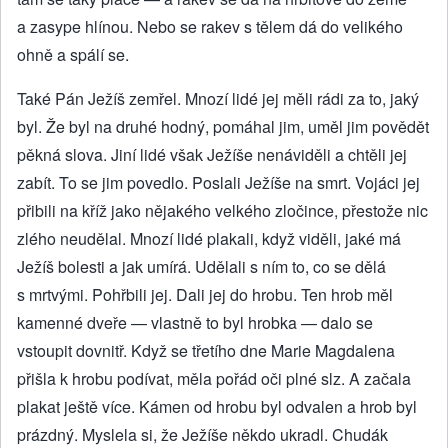
a zasype hlínou. Nebo se rakev s tělem dá do velikého
ohně a spálí se.
Také Pán Ježíš zemřel. Mnozí lidé jej měli rádi za to, jaký
byl. Že byl na druhé hodný, pomáhal jim, uměl jim povědět
pěkná slova. Jiní lidé však Ježíše nenáviděli a chtěli jej
zabít. To se jim povedlo. Poslali Ježíše na smrt. Vojáci jej
přibili na kříž jako nějakého velkého zločince, přestože nic
zlého neudělal. Mnozí lidé plakali, když viděli, jaké má
Ježíš bolesti a jak umírá. Udělali s ním to, co se dělá
s mrtvými. Pohřbili jej. Dali jej do hrobu. Ten hrob měl
kamenné dveře — vlastně to byl hrobka — dalo se
vstoupit dovnitř. Když se třetího dne Marie Magdalena
přišla k hrobu podívat, měla pořád oči plné slz. A začala
plakat ještě více. Kámen od hrobu byl odvalen a hrob byl
prázdný. Myslela si, že Ježíše někdo ukradl. Chudák