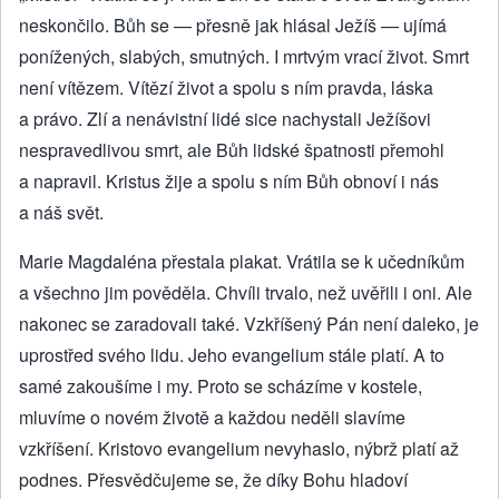
neskončilo. Bůh se — přesně jak hlásal Ježíš — ujímá
ponížených, slabých, smutných. I mrtvým vrací život. Smrt
není vítězem. Vítězí život a spolu s ním pravda, láska
a právo. Zlí a nenávistní lidé sice nachystali Ježíšovi
nespravedlivou smrt, ale Bůh lidské špatnosti přemohl
a napravil. Kristus žije a spolu s ním Bůh obnoví i nás
a náš svět.
Marie Magdaléna přestala plakat. Vrátila se k učedníkům
a všechno jim pověděla. Chvíli trvalo, než uvěřili i oni. Ale
nakonec se zaradovali také. Vzkříšený Pán není daleko, je
uprostřed svého lidu. Jeho evangelium stále platí. A to
samé zakoušíme i my. Proto se scházíme v kostele,
mluvíme o novém životě a každou neděli slavíme
vzkříšení. Kristovo evangelium nevyhaslo, nýbrž platí až
podnes. Přesvědčujeme se, že díky Bohu hladoví