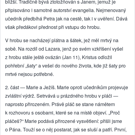
bližší. Tradičně bývá ztotožňován s Janem, jemuž je
připisováno i samotné autorství evangelia. Nejmenovaný
učedník předbíhá Petra jak na cestě, tak i v uvěření. Dává
však předákovi přednost při vstupu do hrobu.
V hrobu se nacházejí plátna a šátek, jež měl mrtvý na
sobě. Na rozdíl od Lazara, jenž po svém vzkříšení vyšel
z hrobu stále ještě ovázán (Jan 11), Kristus odložil
pohřební „šaty“ a vešel do nového života, kde již šaty pro
mrtvé nejsou potřebné.
2. část — Marie a Ježíš. Marie oproti učedníkům projevuje
zvláštní výdrž. Setrvává u prázdného hrobu v pláči —
naprosto přirozeném. Právě pláč se stane námětem
k rozhovoru s osobami, které se na místě objeví. „Proč
pláčeš?“ Marie podává přirozené vysvětlení: přišli jsme
o Pána. Touží se o něj postarat, jak se sluší a patří. První,