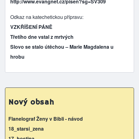
http://www.evangnet.cz/pisen?sg=SV309
Odkaz na katechetickou přípravu
VZKŘÍŠENÍ PÁNĚ
Třetího dne vstal z mrtvých
Slovo se stalo útěchou – Marie Magdalena u
hrobu
Nový obsah
Flanelograf Ženy v Bibli - návod
18_starsi_zena
17_hostina