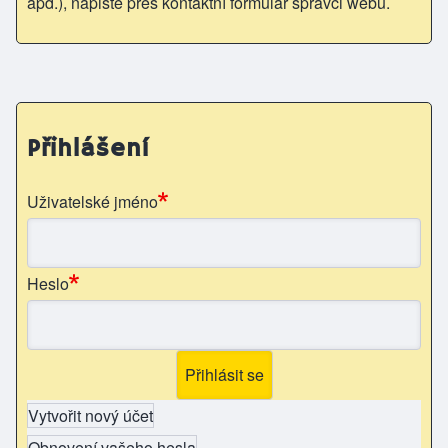
apd.), napište přes kontaktní formulář správci webu.
Přihlášení
Uživatelské jméno
Heslo
Vytvořit nový účet
Obnovení vašeho hesla