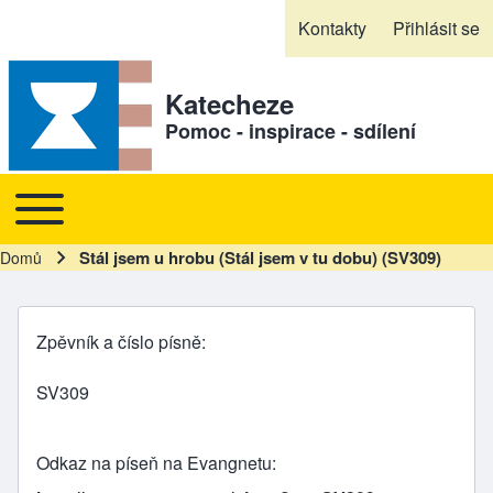
Skip to header
Skip to main navigation
Přejít k hlavnímu obsahu
Skip to footer
Kontakty
Přihlásit se
Sekundární odkazy
Katecheze
Pomoc - inspirace - sdílení
Toggle main menu
Hlavní navigace
Stál jsem u hrobu (Stál jsem v tu dobu) (SV309)
Domů
Drobečková navigace
Zpěvník a číslo písně
SV309
Odkaz na píseň na Evangnetu