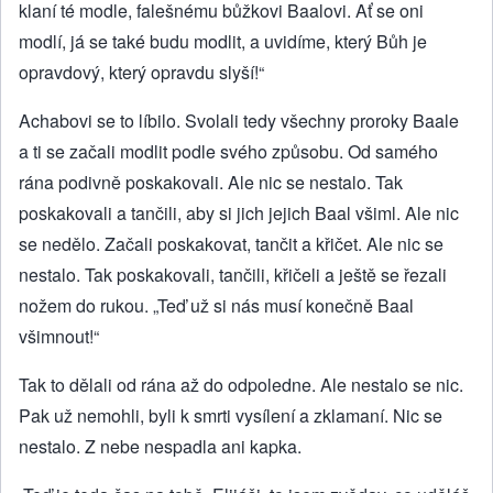
klaní té modle, falešnému bůžkovi Baalovi. Ať se oni
modlí, já se také budu modlit, a uvidíme, který Bůh je
opravdový, který opravdu slyší!“
Achabovi se to líbilo. Svolali tedy všechny proroky Baale
a ti se začali modlit podle svého způsobu. Od samého
rána podivně poskakovali. Ale nic se nestalo. Tak
poskakovali a tančili, aby si jich jejich Baal všiml. Ale nic
se nedělo. Začali poskakovat, tančit a křičet. Ale nic se
nestalo. Tak poskakovali, tančili, křičeli a ještě se řezali
nožem do rukou. „Teď už si nás musí konečně Baal
všimnout!“
Tak to dělali od rána až do odpoledne. Ale nestalo se nic.
Pak už nemohli, byli k smrti vysílení a zklamaní. Nic se
nestalo. Z nebe nespadla ani kapka.