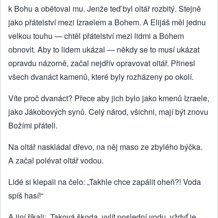
k Bohu a obětoval mu. Jenže teď byl oltář rozbitý. Stejně
jako přátelství mezi Izraelem a Bohem. A Elijáš měl jednu
velkou touhu — chtěl přátelství mezi lidmi a Bohem
obnovit. Aby to lidem ukázal — někdy se to musí ukázat
opravdu názorně, začal nejdřív opravovat oltář. Přinesl
všech dvanáct kamenů, které byly rozházeny po okolí.
Víte proč dvanáct? Přece aby jich bylo jako kmenů Izraele,
jako Jákobových synů. Celý národ, všichni, mají být znovu
Božími přáteli.
Na oltář naskládal dřevo, na něj maso ze zbylého býčka.
A začal polévat oltář vodou.
Lidé si klepali na čelo: „Takhle chce zapálit oheň?! Voda
spíš hasí!“
A jiní říkali: „Taková škoda, vylít poslední vodu, vždyť je