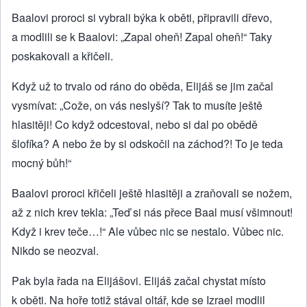
Baalovi proroci si vybrali býka k oběti, připravili dřevo,
a modlili se k Baalovi: „Zapal oheň! Zapal oheň!“ Taky
poskakovali a křičeli.
Když už to trvalo od ráno do oběda, Elijáš se jim začal
vysmívat: „Cože, on vás neslyší? Tak to musíte ještě
hlasitěji! Co když odcestoval, nebo si dal po obědě
šlofíka? A nebo že by si odskočil na záchod?! To je teda
mocný bůh!“
Baalovi proroci křičeli ještě hlasitěji a zraňovali se nožem,
až z nich krev tekla: „Teď si nás přece Baal musí všimnout!
Když i krev teče…!“ Ale vůbec nic se nestalo. Vůbec nic.
Nikdo se neozval.
Pak byla řada na Elijášovi. Elijáš začal chystat místo
k oběti. Na hoře totiž stával oltář, kde se Izrael modlil