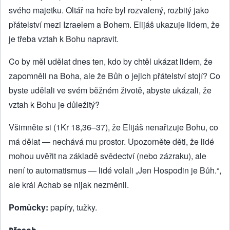
svého majetku. Oltář na hoře byl rozvalený, rozbitý jako
přátelství mezi Izraelem a Bohem. Elijáš ukazuje lidem, že
je třeba vztah k Bohu napravit.
Co by měl udělat dnes ten, kdo by chtěl ukázat lidem, že
zapomněli na Boha, ale že Bůh o jejich přátelství stojí? Co
byste udělali ve svém běžném životě, abyste ukázali, že
vztah k Bohu je důležitý?
Všimněte si (1Kr 18,36–37), že Elijáš nenařizuje Bohu, co
má dělat — nechává mu prostor. Upozorněte děti, že lidé
mohou uvěřit na základě svědectví (nebo zázraku), ale
není to automatismus — lidé volali „Jen Hospodin je Bůh.“,
ale král Achab se nijak nezměnil.
Pomůcky:
papíry, tužky.