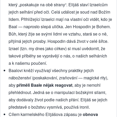
který „poskakuje na obě strany“. Elijáš staví Izraelcům
jejich selhání před oči. Celá událost je soud nad Božím
lidem. Přihlížející Izraelci mají na vlastní oči vidět, kdo je
Baal — naprosto slepá ulička. Jen Hospodin je Bohem.
Bůh, který žije se svými lidmi ve vztahu, stará se o ně,
přijímá jejich prosby. Hospodin dává život v celé šířce.
Izrael (tzn. my dnes jako církev) si musí uvědomit, že
takové příběhy se vyprávějí o nás, o našich selháních
a k našemu poučení.
Baalovi kněží využívají všechny praktiky jejich
náboženství (poskakování, zraňování — magické rity),
aby
přiměli Baale nějak reagovat
, aby je nemohl
přehlédnout. Jedná se o manipulaci božskými silami,
aby dodávaly život podle našich přání. Elijáš se jejich
představě o božstvu vysmívá, používá ironii.
Cílem karmelského Elijášova zápasu je
obnova