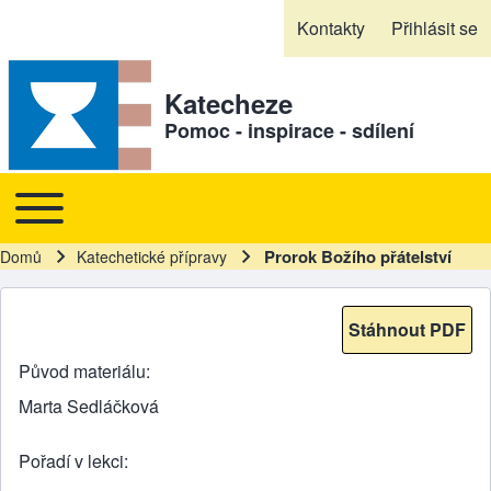
Skip to header
Skip to main navigation
Přejít k hlavnímu obsahu
Skip to footer
Kontakty
Přihlásit se
Sekundární odkazy
Katecheze
Pomoc - inspirace - sdílení
Toggle main menu
Hlavní navigace
Prorok Božího přátelství
Domů
Katechetické přípravy
Drobečková navigace
Stáhnout PDF
Původ materiálu
Marta Sedláčková
Pořadí v lekci