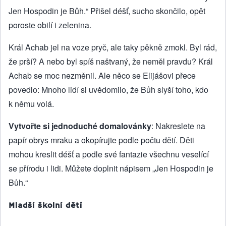
Jen Hospodin je Bůh.“ Přišel déšť, sucho skončilo, opět
poroste obilí i zelenina.
Král Achab jel na voze pryč, ale taky pěkně zmokl. Byl rád,
že prší? A nebo byl spíš naštvaný, že neměl pravdu? Král
Achab se moc nezměnil. Ale něco se Elijášovi přece
povedlo: Mnoho lidí si uvědomilo, že Bůh slyší toho, kdo
k němu volá.
Vytvořte si jednoduché domalovánky
: Nakreslete na
papír obrys mraku a okopírujte podle počtu dětí. Děti
mohou kreslit déšť a podle své fantazie všechnu veselící
se přírodu i lidi. Můžete doplnit nápisem „Jen Hospodin je
Bůh.“
Mladší školní děti