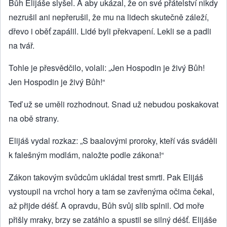
Bůh Elijáše slyšel. A aby ukázal, že on své přátelství nikdy
nezrušil ani nepřerušil, že mu na lidech skutečně záleží,
dřevo i oběť zapálil. Lidé byli překvapení. Lekli se a padli
na tvář.
Tohle je přesvědčilo, volali: „Jen Hospodin je živý Bůh!
Jen Hospodin je živý Bůh!“
Teď už se uměli rozhodnout. Snad už nebudou poskakovat
na obě strany.
Elijáš vydal rozkaz: „S baalovými proroky, kteří vás sváděli
k falešným modlám, naložte podle zákona!“
Zákon takovým svůdcům ukládal trest smrti. Pak Elijáš
vystoupil na vrchol hory a tam se zavřenýma očima čekal,
až přijde déšť. A opravdu, Bůh svůj slib splnil. Od moře
přišly mraky, brzy se zatáhlo a spustil se silný déšť. Elijáše