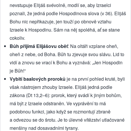
nevstupuje Elijáš svévolně, modlí se, aby Izraelci
poznali, že jedná podle Hospodinova slova (v 36). Elijáš
Bohu nic nepřikazuje, jen touží po obnově vztahu
Izraele k Hospodinu. Sám na něj spoléhá, ať se stane
cokoliv.
Bůh přijímá Elijášovu oběť
: Na oltáři vzplane oheň,
oheň z nebe, od Boha. Bůh tu zjevuje svou slávu. Lid to
vidí a znovu se vrací k Bohu a vyznává: „Jen Hospodin
je Bůh!“
Vybití baalových proroků
je na první pohled kruté, byli
však nástrojem zhouby Izraele. Elijáš jedná podle
zákona (Dt 13,2–6): prorok, který svádí k jiným bohům,
má být z Izraele odstraněn. Ve vyprávění to má
podobnou funkci, jako když se rozmontují zbraně
a odvezou se do šrotu. Je to úlevné vítězství utlačované
menšiny nad dosavadními tyrany.