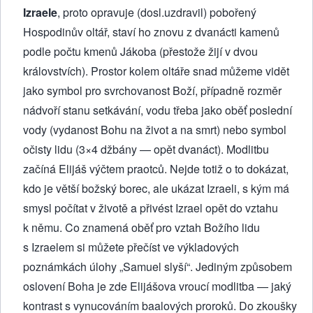
Izraele
, proto opravuje (dosl.uzdravil) pobořený
Hospodinův oltář, staví ho znovu z dvanácti kamenů
podle počtu kmenů Jákoba (přestože žijí v dvou
královstvích). Prostor kolem oltáře snad můžeme vidět
jako symbol pro svrchovanost Boží, případně rozměr
nádvoří stanu setkávání, vodu třeba jako oběť poslední
vody (vydanost Bohu na život a na smrt) nebo symbol
očisty lidu (3×4 džbány — opět dvanáct). Modlitbu
začíná Elijáš výčtem praotců. Nejde totiž o to dokázat,
kdo je větší božský borec, ale ukázat Izraeli, s kým má
smysl počítat v životě a přivést Izrael opět do vztahu
k němu. Co znamená oběť pro vztah Božího lidu
s Izraelem si můžete přečíst ve
výkladových
poznámkách
úlohy „Samuel slyší“. Jediným způsobem
oslovení Boha je zde Elijášova vroucí modlitba — jaký
kontrast s vynucováním baalových proroků. Do zkoušky