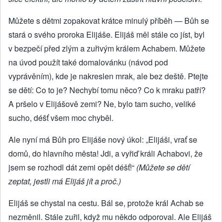
Můžete s dětmi zopakovat krátce minulý příběh — Bůh se
stará o svého proroka Elijáše. Elijáš měl stále co jíst, byl
v bezpečí před zlým a zuřivým králem Achabem. Můžete
na úvod použít také domalovánku (návod pod
vyprávěním), kde je nakreslen mrak, ale bez deště. Ptejte
se dětí: Co to je? Nechybí tomu něco? Co k mraku patří?
A pršelo v Elijášově zemi? Ne, bylo tam sucho, veliké
sucho, déšť všem moc chyběl.
Ale nyní má Bůh pro Elijáše nový úkol: „Elijáši, vrať se
domů, do hlavního města! Jdi, a vyřiď králi Achabovi, že
jsem se rozhodl dát zemi opět déšť!“
(Můžete se dětí
zeptat, jestli má Elijáš jít a proč.)
Elijáš se chystal na cestu. Bál se, protože král Achab se
nezměnil. Stále zuřil, když mu někdo odporoval. Ale Elijáš