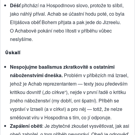
Déšť
přichází na Hospodinovo slovo, protože to slíbil,
jako náhlý příval. Achab se účastní hodu poté, co byla
Elijášova oběť Bohem přijata a pak jede do Jizreelu.
O Achabově pokání nebo lítosti v příběhu vůbec
neslyšíme.
Úskalí
Nespojujme baalismus zkratkovitě s ostatními
náboženstvími dneška.
Problém v příbězích má Izrael,
jehož je Achab reprezentantem — texty jsou především
kritikou dovnitř („do církve“), nejde v první řadě o kritiku
jiného náboženství (my dobří, oni špatní). Příběh se
vypráví v Izraeli (a v církvi) a pro něj — totiž, že nelze
směšovat víru v Hospodina s tím, co jí odporuje.
Zapálení oběti
: Je zbytečné zkoušet vysvětlovat, jak asi
oheň zahořel, o tom příběh nevypráví. Oheň je odpověď