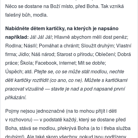
Něco se dostane na Boží místo, před Boha. Tak vzniká
falešný bůh, modla.
Nabídněte dětem kartičky, na kterých je napsáno
například:
Já! Já! Já!; Hlavně abychom měli dost peněz;
Rodina; Násilí; Pomáhat a chránit; Sloužit druhým; Vlastní
firma; Jídlo; Náš národ; Starost o přírodu; Oblečení; Dobrá
práce; Škola; Facebook, internet; Mít se dobře;
Úspěch; atd.
Ptejte se, co se může stát modlou, nechte
děti kartičky roztřídit (co ano, co ne). Můžete s kartičkami
pracovat vizuálně — stavte je nad a pod napsané první
přikázání.
Pojmy nejsou jednoznačné (na to mohou přijít i děti
v rozhovoru) — v podstatě každý, který se dostane před
Boha, stává se modlou, překrývá Boha (a to i třeba služba
druhým!). Ale také skoro všechny, pokud jsou podřízeny