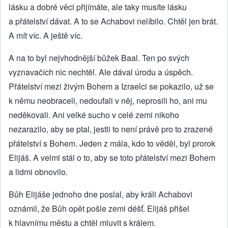
lásku a dobré věci přijímáte, ale taky musíte lásku
a přátelství dávat. A to se Achabovi nelíbilo. Chtěl jen brát.
A mít víc. A ještě víc.
A na to byl nejvhodnější bůžek Baal. Ten po svých
vyznavačích nic nechtěl. Ale dával úrodu a úspěch.
Přátelství mezi živým Bohem a Izraelci se pokazilo, už se
k němu neobraceli, nedoufali v něj, neprosili ho, ani mu
neděkovali. Ani velké sucho v celé zemi nikoho
nezarazilo, aby se ptal, jestli to není právě pro to zrazené
přátelství s Bohem. Jeden z mála, kdo to věděl, byl prorok
Elijáš. A velmi stál o to, aby se toto přátelství mezi Bohem
a lidmi obnovilo.
Bůh Elijáše jednoho dne poslal, aby králi Achabovi
oznámil, že Bůh opět pošle zemi déšť. Elijáš přišel
k hlavnímu městu a chtěl mluvit s králem.