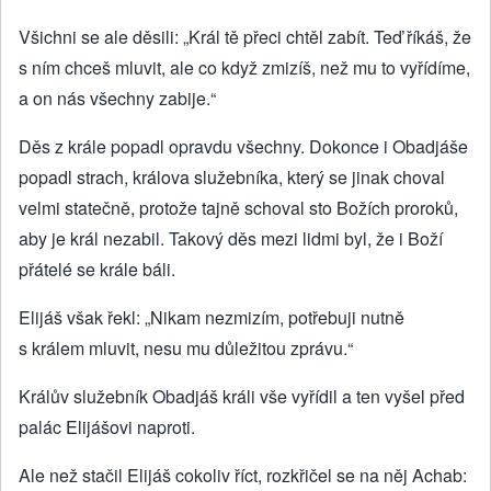
Všichni se ale děsili: „Král tě přeci chtěl zabít. Teď říkáš, že
s ním chceš mluvit, ale co když zmizíš, než mu to vyřídíme,
a on nás všechny zabije.“
Děs z krále popadl opravdu všechny. Dokonce i Obadjáše
popadl strach, králova služebníka, který se jinak choval
velmi statečně, protože tajně schoval sto Božích proroků,
aby je král nezabil. Takový děs mezi lidmi byl, že i Boží
přátelé se krále báli.
Elijáš však řekl: „Nikam nezmizím, potřebuji nutně
s králem mluvit, nesu mu důležitou zprávu.“
Králův služebník Obadjáš králi vše vyřídil a ten vyšel před
palác Elijášovi naproti.
Ale než stačil Elijáš cokoliv říct, rozkřičel se na něj Achab: