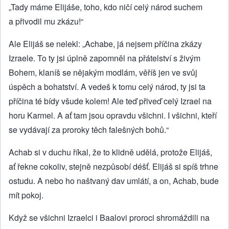
„Tady máme Elijáše, toho, kdo ničí celý národ suchem
a přivodil mu zkázu!“
Ale Elijáš se nelekl: „Achabe, já nejsem příčina zkázy
Izraele. To ty jsi úplně zapomněl na přátelství s živým
Bohem, klaníš se nějakým modlám, věříš jen ve svůj
úspěch a bohatství. A vedeš k tomu celý národ, ty jsi ta
příčina té bídy všude kolem! Ale teď přiveď celý Izrael na
horu Karmel. A ať tam jsou opravdu všichni. I všichni, kteří
se vydávají za proroky těch falešných bohů.“
Achab si v duchu říkal, že to klidně udělá, protože Elijáš,
ať řekne cokoliv, stejně nezpůsobí déšť. Elijáš si spíš trhne
ostudu. A nebo ho naštvaný dav umlátí, a on, Achab, bude
mít pokoj.
Když se všichni Izraelci i Baalovi proroci shromáždili na