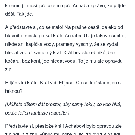
k němu jít musí, protože má pro Achaba zprávu, že přijde
déšť. Tak jde.
A představte si, co se stalo! Na prašné cestě, daleko od
hlavního města potkal krále Achaba. Už je takové sucho,
nikde ani kapička vody, prameny vyschly, že se vydal
hledat vodu i samotný král. Král bez služebníků, bez
kočáru, bez koní, jde hledat vodu. To je mu ale opravdu
zle!
Elijáš vidí krále. Král vidí Elijáše. Co se teď stane, co si
řeknou?
(Můžete dětem dát prostor, aby samy řekly, co kdo říká;
podle jejich fantazie reagujte.)
Představte si, přestože králi Achabovi bylo opravdu zle
z hladu a žízně, vůbec mu nebylo líto, že byl zlý na lidi