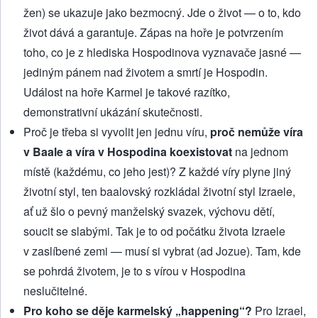
žen) se ukazuje jako bezmocný. Jde o život — o to, kdo
život dává a garantuje. Zápas na hoře je potvrzením
toho, co je z hlediska Hospodinova vyznavače jasné —
jediným pánem nad životem a smrtí je Hospodin.
Událost na hoře Karmel je takové razítko,
demonstrativní ukázání skutečnosti.
Proč je třeba si vyvolit jen jednu víru,
proč nemůže víra
v Baale a víra v Hospodina koexistovat
na jednom
místě (každému, co jeho jest)? Z každé víry plyne jiný
životní styl, ten baalovský rozkládal životní styl Izraele,
ať už šlo o pevný manželský svazek, výchovu dětí,
soucit se slabými. Tak je to od počátku života Izraele
v zaslíbené zemi — musí si vybrat (ad Jozue). Tam, kde
se pohrdá životem, je to s vírou v Hospodina
neslučitelné.
Pro koho se děje karmelský „happening“?
Pro Izrael,