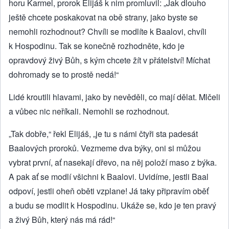
horu Karmel, prorok Elijáš k nim promluvil: „Jak dlouho
ještě chcete poskakovat na obě strany, jako byste se
nemohli rozhodnout? Chvíli se modlíte k Baalovi, chvíli
k Hospodinu. Tak se konečně rozhodněte, kdo je
opravdový živý Bůh, s kým chcete žít v přátelství! Míchat
dohromady se to prostě nedá!“
Lidé kroutili hlavami, jako by nevěděli, co mají dělat. Mlčeli
a vůbec nic neříkali. Nemohli se rozhodnout.
„Tak dobře,“ řekl Elijáš, „je tu s námi čtyři sta padesát
Baalových proroků. Vezmeme dva býky, oni si můžou
vybrat první, ať nasekají dřevo, na něj položí maso z býka.
A pak ať se modlí všichni k Baalovi. Uvidíme, jestli Baal
odpoví, jestli oheň oběti vzplane! Já taky připravím oběť
a budu se modlit k Hospodinu. Ukáže se, kdo je ten pravý
a živý Bůh, který nás má rád!“