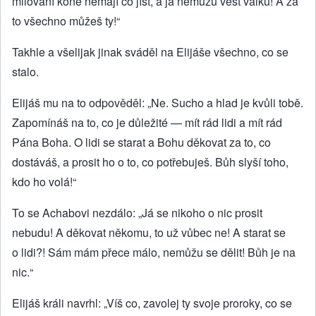
milovaní koně nemají co jíst, a já nemůžu vést válku! A za
to všechno můžeš ty!“
Takhle a všelijak jinak sváděl na Elijáše všechno, co se
stalo.
Elijáš mu na to odpověděl: „Ne. Sucho a hlad je kvůli tobě.
Zapomínáš na to, co je důležité — mít rád lidi a mít rád
Pána Boha. O lidi se starat a Bohu děkovat za to, co
dostáváš, a prosit ho o to, co potřebuješ. Bůh slyší toho,
kdo ho volá!“
To se Achabovi nezdálo: „Já se nikoho o nic prosit
nebudu! A děkovat někomu, to už vůbec ne! A starat se
o lidi?! Sám mám přece málo, nemůžu se dělit! Bůh je na
nic.“
Elijáš králi navrhl: „Víš co, zavolej ty svoje proroky, co se