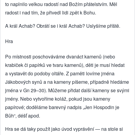
to naplnilo velkou radostí nad Božím přátelstvím. Měl
radost i nad tím, že přivedl lidi zpět k Bohu.
A král Achab? Obrátí se i král Achab? Uslyšíme příště.
Hra
Po místnosti poschováváme dvanáct kamenů (nebo
krabiček či papírků ve tvaru kamenů), děti je musí hledat
a vystavět do podoby oltáře. Z paměti lovíme jména
Jákobových synů a na kameny píšeme, případně hledáme
jména v Gn 29–30). Můžeme přidat další kameny se svými
jmény. Nebo vytvoříme koláž, pokud jsou kameny
papírové; doděláme barevný nadpis „Jen Hospodin je
Bůh“, déšť apod.
Hra se dá taky použít jako úvod vyprávění — na stole si