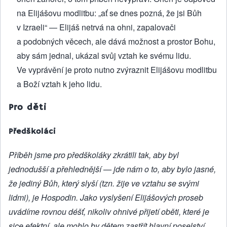
na Elijášovu modlitbu: „ať se dnes pozná, že jsi Bůh
v Izraeli“ — Elijáš netrvá na ohni, zapalovači
a podobných věcech, ale dává možnost a prostor Bohu,
aby sám jednal, ukázal svůj vztah ke svému lidu.
Ve vyprávění je proto nutno zvýraznit Elijášovu modlitbu
a Boží vztah k jeho lidu.
Pro děti
Předškoláci
Příběh jsme pro předškoláky zkrátili tak, aby byl
jednodušší a přehlednější — jde nám o to, aby bylo jasné,
že jediný Bůh, který slyší (tzn. žije ve vztahu se svými
lidmi), je Hospodin. Jako vyslyšení Elijášových proseb
uvádíme rovnou déšť, nikoliv ohnivé přijetí oběti, které je
sice efektní, ale mohlo by dětem zastřít hlavní poselství.