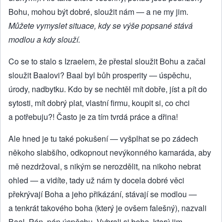
Bohu, mohou být dobré, sloužit nám — a ne my jim.
Můžete vymyslet situace, kdy se výše popsané stává
modlou a kdy slouží.
Co se to stalo s Izraelem, že přestal sloužit Bohu a začal
sloužit Baalovi? Baal byl bůh prosperity — úspěchu,
úrody, nadbytku. Kdo by se nechtěl mít dobře, jíst a pít do
sytosti, mít dobrý plat, vlastní firmu, koupit si, co chci
a potřebuju?! Často je za tím tvrdá práce a dřina!
Ale hned je tu také pokušení — vyšplhat se po zádech
někoho slabšího, odkopnout nevýkonného kamaráda, aby
mě nezdržoval, s nikým se nerozdělit, na nikoho nebrat
ohled — a vidíte, tady už nám ty docela dobré věci
překrývají Boha a jeho přikázání, stávají se modlou —
a tenkrát takového boha (který je ovšem falešný), nazvali
Baal. Pán, pán úspěchu. Vybrali si boha, který jim