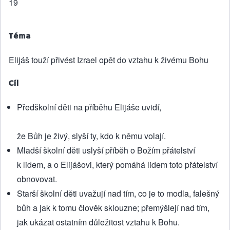
19
Téma
Elijáš touží přivést Izrael opět do vztahu k živému Bohu
Cíl
Předškolní děti na příběhu Elijáše uvidí,
že Bůh je živý, slyší ty, kdo k němu volají.
Mladší školní děti uslyší příběh o Božím přátelství
k lidem, a o Elijášovi, který pomáhá lidem toto přátelství
obnovovat.
Starší školní děti uvažují nad tím, co je to modla, falešný
bůh a jak k tomu člověk sklouzne; přemýšlejí nad tím,
jak ukázat ostatním důležitost vztahu k Bohu.