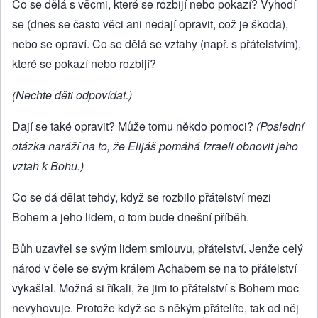
Co se dělá s věcmi, které se rozbijí nebo pokazí? Vyhodí
se (dnes se často věci ani nedají opravit, což je škoda),
nebo se opraví. Co se dělá se vztahy (např. s přátelstvím),
které se pokazí nebo rozbijí?
(Nechte děti odpovídat.)
Dají se také opravit? Může tomu někdo pomoci?
(Poslední
otázka naráží na to, že Elijáš pomáhá Izraeli obnovit jeho
vztah k Bohu.)
Co se dá dělat tehdy, když se rozbilo přátelství mezi
Bohem a jeho lidem, o tom bude dnešní příběh.
Bůh uzavřel se svým lidem smlouvu, přátelství. Jenže celý
národ v čele se svým králem Achabem se na to přátelství
vykašlal. Možná si říkali, že jim to přátelství s Bohem moc
nevyhovuje. Protože když se s někým přátelíte, tak od něj