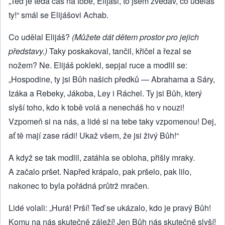
„Teď je teda čas na tobě, Elijáši, to jsem zvědav, co uděláš
ty!“ smál se Elijášovi Achab.
Co udělal Elijáš?
(Můžete dát dětem prostor pro jejich
představy.)
Taky poskakoval, tančil, křičel a řezal se
nožem? Ne. Elijáš poklekl, sepjal ruce a modlil se:
„Hospodine, ty jsi Bůh našich předků — Abrahama a Sáry,
Izáka a Rebeky, Jákoba, Ley i Ráchel. Ty jsi Bůh, který
slyší toho, kdo k tobě volá a nenecháš ho v nouzi!
Vzpomeň si na nás, a lidé si na tebe taky vzpomenou! Dej,
ať tě mají zase rádi! Ukaž všem, že jsi živý Bůh!“
A když se tak modlil, zatáhla se obloha, přišly mraky.
A začalo pršet. Napřed krápalo, pak pršelo, pak lilo,
nakonec to byla pořádná průtrž mračen.
Lidé volali: „Hurá! Prší! Teď se ukázalo, kdo je pravý Bůh!
Komu na nás skutečně záleží! Jen Bůh nás skutečně slyší!