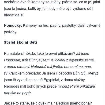
necháme dva tři kameny se jmény, ptáme se, co to je, jaká
jsou to jména, kolik by jich tedy mělo být, vyšleme děti
hledat další.
Pomůcky:
Kameny na hru, papíry, pastelky, další výtvarné
potřeby.
Starší školní děti
Pamatuje si někdo, jaké je první přikázání?
Já jsem
Hospodin, tvůj Bůh; já jsem tě vyvedl z egyptské země,
z domu otroctví. Nebudeš mít jiného boha mimo mne.
(V kralickém překladu: Já jsem Hospodin Bůh tvůj, kterýž
jsem tě vyvedl ze země Egyptské, z domu služby.
Nebudeš míti bohů jiných přede mnou.)
První přikázání
napište na papír.
Jak se to stane, že člověk má najednou jiného boha?