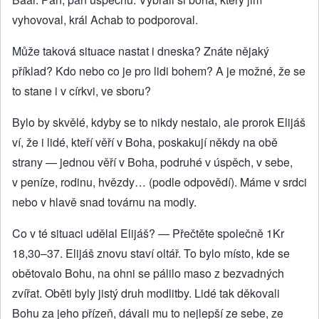
vyhovoval, král Achab to podporoval.
Může taková situace nastat i dneska? Znáte nějaký
příklad? Kdo nebo co je pro lidi bohem? A je možné, že se
to stane i v církvi, ve sboru?
Bylo by skvělé, kdyby se to nikdy nestalo, ale prorok Elijáš
ví, že i lidé, kteří věří v Boha, poskakují někdy na obě
strany — jednou věří v Boha, podruhé v úspěch, v sebe,
v peníze, rodinu, hvězdy… (podle odpovědí). Máme v srdci
nebo v hlavě snad továrnu na modly.
Co v té situaci udělal Elijáš? — Přečtěte společně 1Kr
18,30–37. Elijáš znovu staví oltář. To bylo místo, kde se
obětovalo Bohu, na ohni se pálilo maso z bezvadných
zvířat. Oběti byly jistý druh modlitby. Lidé tak děkovali
Bohu za jeho přízeň, dávali mu to nejlepší ze sebe, ze