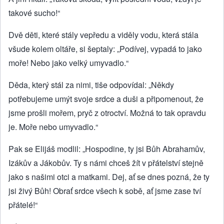
takové sucho!“
Dvě děti, které stály vepředu a viděly vodu, která stála
všude kolem oltáře, si šeptaly: „Podívej, vypadá to jako
moře! Nebo jako velký umyvadlo.“
Děda, který stál za nimi, tiše odpovídal: „Někdy
potřebujeme umýt svoje srdce a duši a připomenout, že
jsme prošli mořem, pryč z otroctví. Možná to tak opravdu
je. Moře nebo umyvadlo.“
Pak se Elijáš modlil: „Hospodine, ty jsi Bůh Abrahamův,
Izákův a Jákobův. Ty s námi chceš žít v přátelství stejně
jako s našimi otci a matkami. Dej, ať se dnes pozná, že ty
jsi živý Bůh! Obrať srdce všech k sobě, ať jsme zase tví
přátelé!“