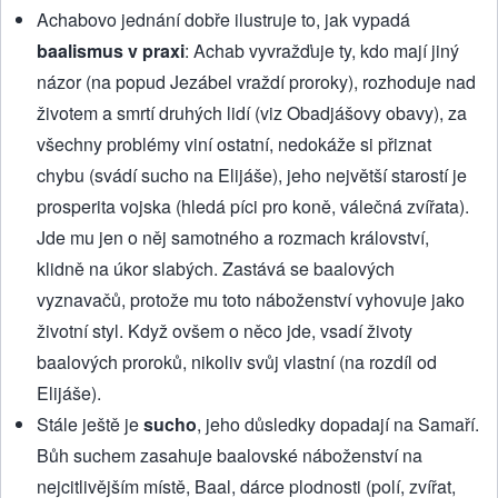
Achabovo jednání dobře ilustruje to, jak vypadá
baalismus v praxi
: Achab vyvražďuje ty, kdo mají jiný
názor (na popud Jezábel vraždí proroky), rozhoduje nad
životem a smrtí druhých lidí (viz Obadjášovy obavy), za
všechny problémy viní ostatní, nedokáže si přiznat
chybu (svádí sucho na Elijáše), jeho největší starostí je
prosperita vojska (hledá píci pro koně, válečná zvířata).
Jde mu jen o něj samotného a rozmach království,
klidně na úkor slabých. Zastává se baalových
vyznavačů, protože mu toto náboženství vyhovuje jako
životní styl. Když ovšem o něco jde, vsadí životy
baalových proroků, nikoliv svůj vlastní (na rozdíl od
Elijáše).
Stále ještě je
sucho
, jeho důsledky dopadají na Samaří.
Bůh suchem zasahuje baalovské náboženství na
nejcitlivějším místě, Baal, dárce plodnosti (polí, zvířat,