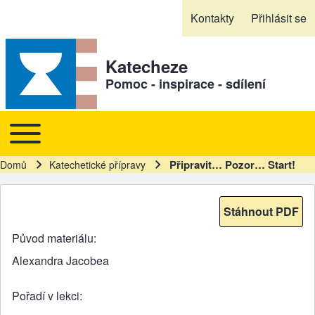
Skip to header
Skip to main navigation
Přejít k hlavnímu obsahu
Skip to footer
Kontakty
Přihlásit se
Sekundární odkazy
Katecheze
Pomoc - inspirace - sdílení
Toggle main menu
Hlavní navigace
Připravit… Pozor… Start!
Domů
Katechetické přípravy
Drobečková navigace
Stáhnout PDF
Původ materiálu
Alexandra Jacobea
Pořadí v lekci