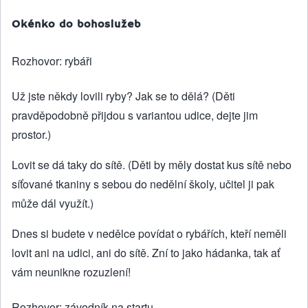
Okénko do bohoslužeb
Rozhovor: rybáři
Už jste někdy lovili ryby? Jak se to dělá? (Děti
pravděpodobně přijdou s variantou udice, dejte jim
prostor.)
Lovit se dá taky do sítě. (Děti by měly dostat kus sítě nebo
síťované tkaniny s sebou do nedělní školy, učitel ji pak
může dál využít.)
Dnes si budete v nedělce povídat o rybářích, kteří neměli
lovit ani na udici, ani do sítě. Zní to jako hádanka, tak ať
vám neunikne rozuzlení!
Rozhovor: závodník na startu