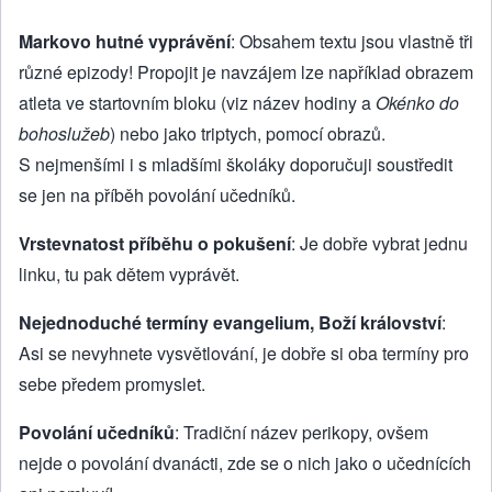
Markovo hutné vyprávění
: Obsahem textu jsou vlastně tři
různé epizody! Propojit je navzájem lze například obrazem
atleta ve startovním bloku (viz název hodiny a
Okénko do
bohoslužeb
) nebo jako triptych, pomocí obrazů.
S nejmenšími i s mladšími školáky doporučuji soustředit
se jen na příběh povolání učedníků.
Vrstevnatost příběhu o pokušení
: Je dobře vybrat jednu
linku, tu pak dětem vyprávět.
Nejednoduché termíny evangelium, Boží království
:
Asi se nevyhnete vysvětlování, je dobře si oba termíny pro
sebe předem promyslet.
Povolání učedníků
: Tradiční název perikopy, ovšem
nejde o povolání dvanácti, zde se o nich jako o učednících