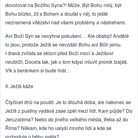
dovolovat na Božího Syna?! Může. Být Bohu milý, být
Bohu blízko, žít s Bohem a doufat v něj, to ještě
neznamená vítězství nad všemi problémy a nástrahami.
Ani Boží Syn se nevyhne pokušení… Ale obstojí! Andělé
tu jsou, protože Ježíš se nevzdálí Bohu ani Bůh jemu.
I dravá zvířata se skloní před Boží mocí a Ježíšovi
neublíží. Docela tak, jak o tom kdysi mluvil prorok Izajáš.
Vlk s beránkem si bude hrát…
II. Ježíš káže
Čtyčicet dnů na poušti. Je to dlouhá doba, ale nakonec se
Ježíš z pustiny vydává zase zpět mezi lidi. Kam půjde? Do
Jeruzaléma? Nebo do jiného velkého města, třeba až do
Říma? Někam, kde ho uslyší mnoho lidí a kde se
rozhoduje o běhu světa?