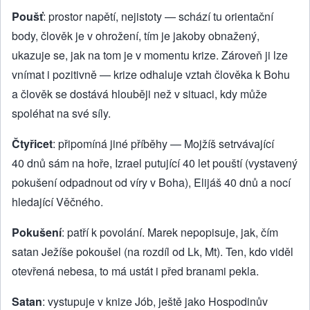
Poušť
: prostor napětí, nejistoty — schází tu orientační
body, člověk je v ohrožení, tím je jakoby obnažený,
ukazuje se, jak na tom je v momentu krize. Zároveň ji lze
vnímat i pozitivně — krize odhaluje vztah člověka k Bohu
a člověk se dostává hlouběji než v situaci, kdy může
spoléhat na své síly.
Čtyřicet
: připomíná jiné příběhy — Mojžíš setrvávající
40 dnů sám na hoře, Izrael putující 40 let pouští (vystavený
pokušení odpadnout od víry v Boha), Elijáš 40 dnů a nocí
hledající Věčného.
Pokušení
: patří k povolání. Marek nepopisuje, jak, čím
satan Ježíše pokoušel (na rozdíl od Lk, Mt). Ten, kdo viděl
otevřená nebesa, to má ustát i před branami pekla.
Satan
: vystupuje v knize Jób, ještě jako Hospodinův