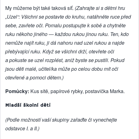
My můžeme být také taková síť.
(Zahrajte si s dětmi hru
„Uzel“: Všichni se postavte do kruhu, natáhněte ruce před
sebe, zavřete oči. Pomalu postupujte k sobě a chytněte
ruku někoho jiného — každou rukou jinou ruku. Ten, kdo
nemůže najít ruku, ji dá nahoru nad uzel rukou a najde
přebývající ruku. Když se všichni drží, otevřete oči
a pokuste se uzel rozplést, aniž byste se pustili. Pokud
jsou děti malé, učitel/ka může po celou dobu mít oči
otevřené a pomoci dětem.)
Pomůcky:
Kus sítě, papírové rybky, postavička Marka.
Mladší školní děti
(Podle možností vaší skupiny zařaďte či vynechejte
odstavce I. a II.)