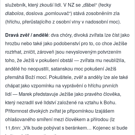
služebník, který zkouší lidi. V NZ se „ďábel“ (řecky
diabolos
, doslova „pomlouvač“) stává zosobněním zla
(hříchu, přerůstajícího z osobní viny v nadosobní moc).
Dravá zvěř / andělé
: dva chóry, divoká zvířata lze číst jako
hrozbu nebo také jako podobenství pro to, co chce Ježíše
roztrhat, zničit, zároveň jsou nevysloveným potvrzením
toho, že Ježíš v pokušení obstál — zvířata mu neublížila,
andělé ho neopustili, satanskou moc pokušení Ježíš
přemáhá Boží mocí. Pokušitele, zvěř a anděly lze ale také
chápat jako vzpomínku na vyprávění o hříchu prvních
lidí — Marek představuje Ježíše jako pravého člověka,
který nezradil své lidství založené na vztahu k Bohu.
Přítomnost divokých zvířat je připomínkou Izajášem
ohlašovaného smíření mezi člověkem a přírodou (Iz
11,6nn: „Vlk bude pobývat s beránkem… Kojenec si bude