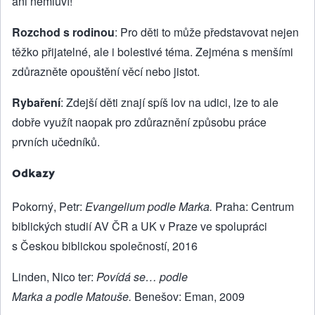
ani nemluví!
Rozchod s rodinou
: Pro děti to může představovat nejen
těžko přijatelné, ale i bolestivé téma. Zejména s menšími
zdůrazněte opouštění věcí nebo jistot.
Rybaření
: Zdejší děti znají spíš lov na udici, lze to ale
dobře využít naopak pro zdůraznění způsobu práce
prvních učedníků.
Odkazy
Pokorný, Petr:
Evangelium podle Marka.
Praha: Centrum
biblických studií AV ČR a UK v Praze ve spolupráci
s Českou biblickou společností, 2016
Linden, Nico ter:
Povídá se… podle
Marka a podle Matouše.
Benešov: Eman, 2009