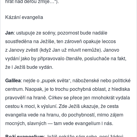
hrát nad děrou zmije…“).
Kázání evangelia
Jan
: ustupuje ze scény, pozornost bude nadále
soustředěna na Ježíše, ten zároveň opakuje leccos
z Janovy zvěsti (když Jan už mluvit nemůže). Janovo
vydání jako by připravovalo čtenáře, posluchače na fakt,
že i Ježíš bude vydán.
Galilea
: nejde o „pupek světa“, náboženské nebo politické
centrum. Naopak, je to trochu pochybná oblast, z hlediska
pravověří na hraně. Církev se přece jen mnohokrát vydala
cestou k moci, k výsluní. Zde Ježíš ukazuje, že cesta
evangelia vede na hranu, do pochybností, mimo zájem
mocných, slavných — tam vede evangelium i nás.
Boží evangelium
: Ježíš nekáže sám sebe, není žádný