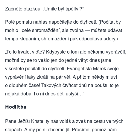
Začněte otázkou: „Umíte být trpěliví?“
Poté pomalu nahlas napočítejte do čtyřiceti. (Počítat by
mohlo i celé shromáždění, ale zvolna — můžete udávat
tempo klepáním, shromáždění pak odpočítává údery.)
„To to trvalo, viďte? Kdybyste o tom ale někomu vyprávěli,
možná by se to vešlo jen do jedné věty: dnes jsme
v kostele počítali do čtyřiceti. Evangelista Marek svoje
vyprávění taky zkrátí na pár vět. A přitom někdy mluví
o dlouhém čase! Takových čtyřicet dnů na poušti, to je
nějaká doba! I o ní dnes děti uslyší…“
Modlitba
Pane Ježíši Kriste, ty nás voláš a zveš na cestu ve tvých
stopách. A my po ní chceme jít. Prosíme, pomoz nám