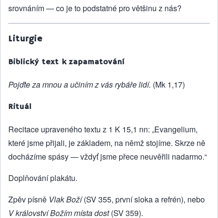
srovnáním — co je to podstatné pro většinu z nás?
Liturgie
Biblický text k zapamatování
Pojďte za mnou a učiním z vás rybáře lidí.
(Mk 1,17)
Rituál
Recitace upraveného textu z 1 K 15,1 nn: „Evangelium,
které jsme přijali, je základem, na němž stojíme. Skrze ně
docházíme spásy — vždyť jsme přece neuvěřili nadarmo.“
Doplňování plakátu.
Zpěv písně
Vlak Boží
(SV 355, první sloka a refrén), nebo
V království Božím místa dost
(SV 359).