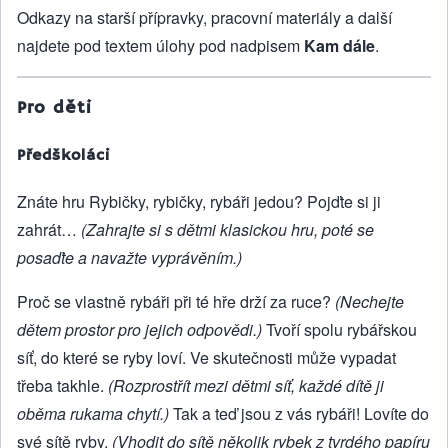
Odkazy na starší přípravky, pracovní materiály a další
najdete pod textem úlohy pod nadpisem
Kam dále
.
Pro děti
Předškoláci
Znáte hru Rybičky, rybičky, rybáři jedou? Pojďte si ji
zahrát…
(Zahrajte si s dětmi klasickou hru, poté se
posaďte a navažte vyprávěním.)
Proč se vlastně rybáři při té hře drží za ruce?
(Nechejte
dětem prostor pro jejich odpovědi.)
Tvoří spolu rybářskou
síť, do které se ryby loví. Ve skutečnosti může vypadat
třeba takhle.
(Rozprostřít mezi dětmi síť, každé dítě ji
oběma rukama chytí.)
Tak a teď jsou z vás rybáři! Lovíte do
své sítě ryby.
(Vhodit do sítě několik rybek z tvrdého papíru