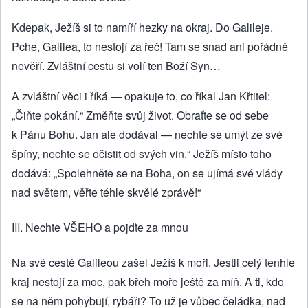
Kdepak, Ježíš si to namíří hezky na okraj. Do Galileje.
Pche, Galilea, to nestojí za řeč! Tam se snad ani pořádně
nevěří. Zvláštní cestu si volí ten Boží Syn…
A zvláštní věci i říká — opakuje to, co říkal Jan Křtitel:
„Čiňte pokání.“ Změňte svůj život. Obraťte se od sebe
k Pánu Bohu. Jan ale dodával — nechte se umýt ze své
špíny, nechte se očistit od svých vin.“ Ježíš místo toho
dodává: „Spolehněte se na Boha, on se ujímá své vlády
nad světem, věřte téhle skvělé zprávě!“
III. Nechte VŠEHO a pojďte za mnou
Na své cestě Galileou zašel Ježíš k moři. Jestli celý tenhle
kraj nestojí za moc, pak břeh moře ještě za míň. A ti, kdo
se na něm pohybují, rybáři? To už je vůbec čeládka, nad