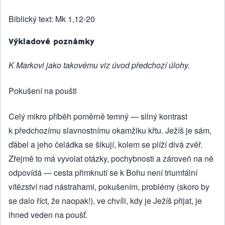
Biblický text: Mk 1,12-20
Výkladové poznámky
K Markovi jako takovému viz úvod předchozí úlohy.
Pokušení na poušti
Celý mikro příběh poměrně temný — silný kontrast
k předchozímu slavnostnímu okamžiku křtu. Ježíš je sám,
ďábel a jeho čeládka se šikují, kolem se plíží divá zvěř.
Zřejmě to má vyvolat otázky, pochybnosti a zároveň na ně
odpovídá — cesta přimknutí se k Bohu není triumfální
vítězství nad nástrahami, pokušením, problémy (skoro by
se dalo říct, že naopak!), ve chvíli, kdy je Ježíš přijat, je
ihned veden na poušť.