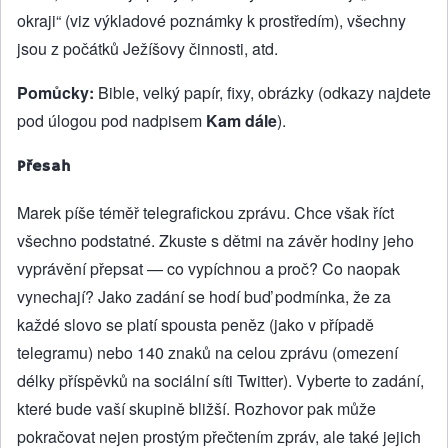
okraji“ (viz výkladové poznámky k prostředím), všechny
jsou z počátků Ježíšovy činnosti, atd.
Pomůcky:
Bible, velký papír, fixy, obrázky (odkazy najdete
pod úlogou pod nadpisem
Kam dále
).
Přesah
Marek píše téměř telegrafickou zprávu. Chce však říct
všechno podstatné. Zkuste s dětmi na závěr hodiny jeho
vyprávění přepsat — co vypíchnou a proč? Co naopak
vynechají? Jako zadání se hodí buď podmínka, že za
každé slovo se platí spousta peněz (jako v případě
telegramu) nebo 140 znaků na celou zprávu (omezení
délky příspěvků na sociální síti Twitter). Vyberte to zadání,
které bude vaší skupině bližší. Rozhovor pak může
pokračovat nejen prostým přečtením zpráv, ale také jejich