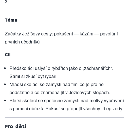
3
Téma
Začátky Ježíšovy cesty: pokušení — kázání — povolání
prvních učedníků
Cíl
Předškoláci uslyší o rybářích jako o „záchranářích“.
Sami si zkusí být rybáři.
Mladší školáci se zamyslí nad tím, co je pro ně
podstatné a co znamená jít v Ježíšových stopách.
Starší školáci se společně zamyslí nad motivy vyprávění
s pomocí obrazů. Pokusí se propojit všechny tři epizody.
Pro děti