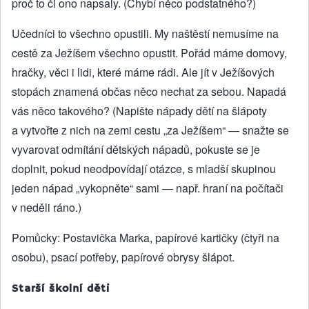
proč to či ono napsaly. (Chybí něco podstatného?)
Učedníci to všechno opustili. My naštěstí nemusíme na
cestě za Ježíšem všechno opustit. Pořád máme domovy,
hračky, věci i lidi, které máme rádi. Ale jít v Ježíšových
stopách znamená občas něco nechat za sebou. Napadá
vás něco takového? (Napište nápady dětí na šlápoty
a vytvořte z nich na zemi cestu „za Ježíšem“ — snažte se
vyvarovat odmítání dětských nápadů, pokuste se je
doplnit, pokud neodpovídají otázce, s mladší skupinou
jeden nápad „vykopněte“ sami — např. hraní na počítači
v neděli ráno.)
Pomůcky: Postavička Marka, papírové kartičky (čtyři na
osobu), psací potřeby, papírové obrysy šlápot.
Starší školní děti