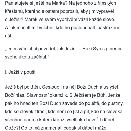
Pamatujete si ještě na Marka? Na jednoho z římských
křesťanů, kterého ti ostatní poprosili, aby jim vyprávěl
o Ježíši? Marek ve svém vyprávění vážil každé slovo.
A tak museli mít všichni, kdo ho poslouchali, nastražené
uši.
„Dnes vám chci povědět, jak Ježíš — Boží Syn s plněním
svého úkolu začínal.“
I. Ježíš v poušti
Ježíš byl pokřtěn. Sestoupil na něj Boží Duch a uslyšel
Boží hlas. Slavnostní okamžik. S Ježíšem je Bůh. Jenže
pak ho hned ten Boží Duch zavede do pouště, do pustiny,
kde se člověk ztrácí, kde není co jíst a pít, kde na člověka
všechno padá a kolem krouží všelijaká havěť. I ďábel.
Cože?! Co to má znamenat, copak si ďábel může