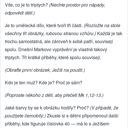
Víte, co je to triptych?
(Nechte prostor pro nápady,
odpovědi dětí.)
Je to umělecké dílo, které tvoří tři části.
(Rozložte na stole
všechny tři obrázky, rubovou stranou vzhůru.)
Každá je tak
trochu samostatná, ale zároveň k sobě patří, souvisejí
spolu. Dnešní Markovo vyprávění je vlastně takový
triptych. Tři krátké příběhy, které spolu souvisejí.
(Obraťte první obrázek, Ježíš na poušti.)
Kdo je ten muž? Kde je? Proč je sám?
(Poproste někoho z dětí, aby přečetl Mk 1,12-13.)
Jaké barvy by se k obrázku hodily? Proč?
(V případě, že
použijete černobílý.)
Zkuste si s dětmi připomenout další
příběhy, kde figuruje číslovka 40 — má to s Ježíšem