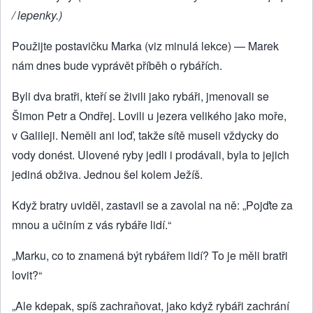
/ lepenky.)
Použijte postavičku Marka (viz minulá lekce) — Marek
nám dnes bude vyprávět příběh o rybářích.
Byli dva bratři, kteří se živili jako rybáři, jmenovali se
Šimon Petr a Ondřej. Lovili u jezera velikého jako moře,
v Galileji. Neměli ani loď, takže sítě museli vždycky do
vody donést. Ulovené ryby jedli i prodávali, byla to jejich
jediná obživa. Jednou šel kolem Ježíš.
Když bratry uviděl, zastavil se a zavolal na ně: „Pojďte za
mnou a učiním z vás rybáře lidí.“
„Marku, co to znamená být rybářem lidí? To je měli bratři
lovit?“
„Ale kdepak, spíš zachraňovat, jako když rybáři zachrání