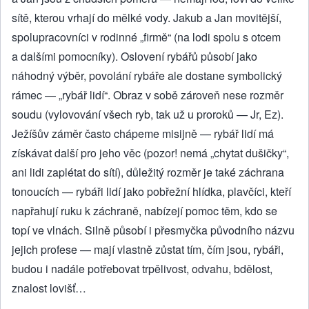
sítě, kterou vrhají do mělké vody. Jakub a Jan movitější,
spolupracovníci v rodinné „firmě“ (na lodi spolu s otcem
a dalšími pomocníky). Oslovení rybářů působí jako
náhodný výběr, povolání rybáře ale dostane symbolický
rámec — „rybář lidí“. Obraz v sobě zároveň nese rozměr
soudu (vylovování všech ryb, tak už u proroků — Jr, Ez).
Ježíšův záměr často chápeme misijně — rybář lidí má
získávat další pro jeho věc (pozor! nemá „chytat dušičky“,
ani lidi zaplétat do sítí), důležitý rozměr je také záchrana
tonoucích — rybáři lidí jako pobřežní hlídka, plavčíci, kteří
napřahují ruku k záchraně, nabízejí pomoc těm, kdo se
topí ve vlnách. Silně působí i přesmyčka původního názvu
jejich profese — mají vlastně zůstat tím, čím jsou, rybáři,
budou i nadále potřebovat trpělivost, odvahu, bdělost,
znalost lovišť…