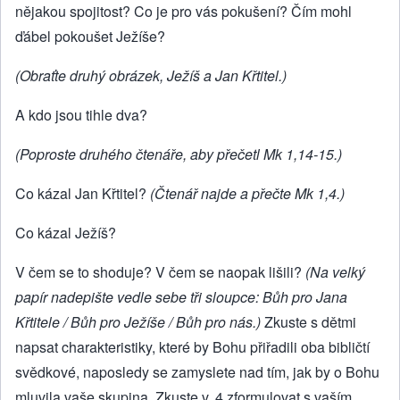
nějakou spojitost? Co je pro vás pokušení? Čím mohl
ďábel pokoušet Ježíše?
(Obraťte druhý obrázek, Ježíš a Jan Křtitel.)
A kdo jsou tihle dva?
(Poproste druhého čtenáře, aby přečetl Mk 1,14-15.)
Co kázal Jan Křtitel?
(Čtenář najde a přečte Mk 1,4.)
Co kázal Ježíš?
V čem se to shoduje? V čem se naopak lišili?
(Na velký
papír nadepište vedle sebe tři sloupce: Bůh pro Jana
Křtitele / Bůh pro Ježíše / Bůh pro nás.)
Zkuste s dětmi
napsat charakteristiky, které by Bohu přiřadili oba bibličtí
svědkové, naposledy se zamyslete nad tím, jak by o Bohu
mluvila vaše skupina. Zkuste v. 4 zformulovat s vaším