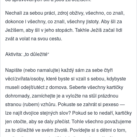
Nechali za sebou práci, zdroj obživy, všechno, co znali,
dokonce i všechny, co znali, všechny jistoty. Aby šli za
Ježíšem, aby šli v jeho stopách. Takhle Ježíš začal lidi
zvát a volat na svou cestu.
Aktivita: „to důležité“
Napište (nebo namalujte) každý sám za sebe čtyři
věci/zvířata/osoby, které byste si vzali s sebou, kdybyste
museli odejít/utéct z domova. Seberte všechny kartičky
dohromady, zamíchejte je a vyložte na stůl prázdnou
stranou (rubem) vzhůru. Pokuste se zahrát si pexeso —
lze najít dvojice stejných slov? Pokud se to nedaří, kartičky
jen otočte, aby se daly přečíst. Tohle všechno považujeme
za to důležité ve svém životě. Povídejte si s dětmi o tom,