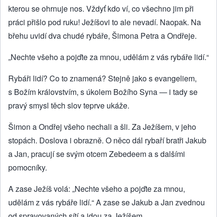
kterou se ohrnuje nos. Vždyť kdo ví, co všechno jim při
práci přišlo pod ruku! Ježíšovi to ale nevadí. Naopak. Na
břehu uvidí dva chudé rybáře, Šimona Petra a Ondřeje.
„Nechte všeho a pojďte za mnou, udělám z vás rybáře lidí.“
Rybáři lidí? Co to znamená? Stejně jako s evangeliem,
s Božím královstvím, s úkolem Božího Syna — i tady se
pravý smysl těch slov teprve ukáže.
Šimon a Ondřej všeho nechali a šli. Za Ježíšem, v jeho
stopách. Doslova i obrazně. O něco dál rybaří bratři Jakub
a Jan, pracují se svým otcem Zebedeem a s dalšími
pomocníky.
A zase Ježíš volá: „Nechte všeho a pojďte za mnou,
udělám z vás rybáře lidí.“ A zase se Jakub a Jan zvednou
od spravovaných sítí a jdou za Ježíšem.