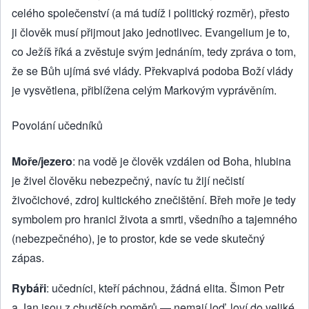
celého společenství (a má tudíž i politický rozměr), přesto
ji člověk musí přijmout jako jednotlivec. Evangelium je to,
co Ježíš říká a zvěstuje svým jednáním, tedy zpráva o tom,
že se Bůh ujímá své vlády. Překvapivá podoba Boží vlády
je vysvětlena, přiblížena celým Markovým vyprávěním.
Povolání učedníků
Moře/jezero
: na vodě je člověk vzdálen od Boha, hlubina
je živel člověku nebezpečný, navíc tu žijí nečistí
živočichové, zdroj kultického znečištění. Břeh moře je tedy
symbolem pro hranici života a smrti, všedního a tajemného
(nebezpečného), je to prostor, kde se vede skutečný
zápas.
Rybáři
: učedníci, kteří páchnou, žádná elita. Šimon Petr
a Jan jsou z chudších poměrů — nemají loď, loví do veliké