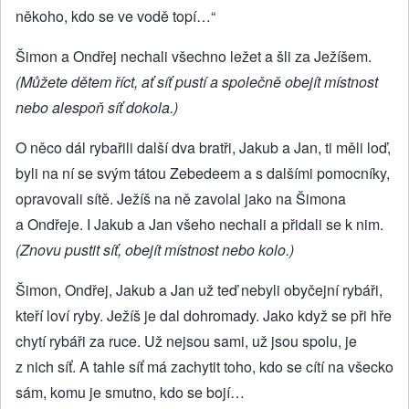
někoho, kdo se ve vodě topí…“
Šimon a Ondřej nechali všechno ležet a šli za Ježíšem.
(Můžete dětem říct, ať síť pustí a společně obejít místnost
nebo alespoň síť dokola.)
O něco dál rybařili další dva bratři, Jakub a Jan, ti měli loď,
byli na ní se svým tátou Zebedeem a s dalšími pomocníky,
opravovali sítě. Ježíš na ně zavolal jako na Šimona
a Ondřeje. I Jakub a Jan všeho nechali a přidali se k nim.
(Znovu pustit síť, obejít místnost nebo kolo.)
Šimon, Ondřej, Jakub a Jan už teď nebyli obyčejní rybáři,
kteří loví ryby. Ježíš je dal dohromady. Jako když se při hře
chytí rybáři za ruce. Už nejsou sami, už jsou spolu, je
z nich síť. A tahle síť má zachytit toho, kdo se cítí na všecko
sám, komu je smutno, kdo se bojí…