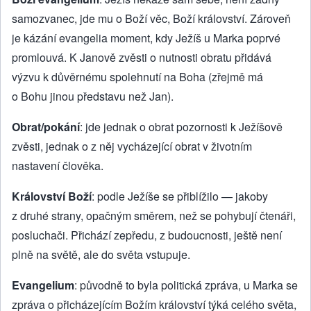
samozvanec, jde mu o Boží věc, Boží království. Zároveň
je kázání evangelia moment, kdy Ježíš u Marka poprvé
promlouvá. K Janově zvěsti o nutnosti obratu přidává
výzvu k důvěrnému spolehnutí na Boha (zřejmě má
o Bohu jinou představu než Jan).
Obrat/pokání
: jde jednak o obrat pozornosti k Ježíšově
zvěsti, jednak o z něj vycházející obrat v životním
nastavení člověka.
Království Boží
: podle Ježíše se přiblížilo — jakoby
z druhé strany, opačným směrem, než se pohybují čtenáři,
posluchači. Přichází zepředu, z budoucnosti, ještě není
plně na světě, ale do světa vstupuje.
Evangelium
: původně to byla politická zpráva, u Marka se
zpráva o přicházejícím Božím království týká celého světa,