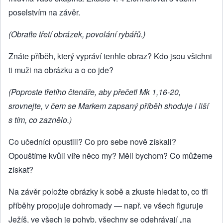
poselstvím na závěr.
(Obraťte třetí obrázek, povolání rybářů.)
Znáte příběh, který vypráví tenhle obraz? Kdo jsou všichni
ti muži na obrázku a o co jde?
(Poproste třetího čtenáře, aby přečetl Mk 1,16-20,
srovnejte, v čem se Markem zapsaný příběh shoduje i liší
s tím, co zaznělo.)
Co učedníci opustili? Co pro sebe nově získali?
Opouštíme kvůli víře něco my? Měli bychom? Co můžeme
získat?
Na závěr položte obrázky k sobě a zkuste hledat to, co tři
příběhy propojuje dohromady — např. ve všech figuruje
Ježíš, ve všech je pohyb, všechny se odehrávají „na