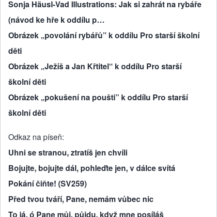
Sonja Häusl-Vad Illustrations: Jak si zahrát na rybáře
(návod ke hře k oddílu p…
Obrázek „povolání rybářů” k oddílu Pro starší školní
děti
Obrázek „Ježíš a Jan Křtitel“ k oddílu Pro starší
školní děti
Obrázek „pokušení na poušti” k oddílu Pro starší
školní děti
Odkaz na píseň
Uhni se stranou, ztratíš jen chvíli
Bojujte, bojujte dál, pohleďte jen, v dálce svítá
Pokání čiňte! (SV259)
Před tvou tváří, Pane, nemám vůbec nic
To já, ó Pane můj, půjdu, když mne posíláš