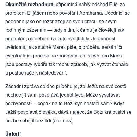
Okamžité rozhodnutí
: připomíná náhlý odchod Elíši za
prorokem Elijášem nebo povolání Abrahama. Učedníci se
podobně jako on rozcházejí se svou prací i se svým
rodinným zázemím — tedy s tím, k čemu je člověk jinak
připoután, od čeho odvozuje své jistoty. Je dobré si
uvědomit, jak stručně Marek píše, o průběhu setkání či
eventuálním procesu rozhodování ani slovo, pro Marka
jsou postavy rybářů tak trochu způsob, jak vyzvat čtenáře
a posluchače k následování.
Zásadní zpráva celého příběhu je, že Ježíš na své cestě
nechce jít sám, povolává jednotlivce. Může vyvolávat
pochybnost — copak na to Boží syn nestačí sám? Když
Ježíš povolává člověka, dává najevo, že Boží království se
nechce obejít bez lidí (bez nás).
Úskalí