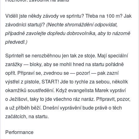
Viděli jste někdy závody ve sprintu? Třeba na 100 m? Jak
závodníci startují?
(Nechte shromáždění odpovídat,
případně zavolejte dopředu dobrovolníka, aby to názorně
předvedl.)
Sprinteři se nerozběhnou jen tak ze stoje. Mají speciální
zarážky — bloky, aby se mohli hned na startu pořádně
opřít. Připraví se, zvednou se — pozor! — pak zazní
výstřel z pistole, START! Jde to rychle za sebou, několik
okamžiků soustředění. Když evangelista Marek vypráví
o Ježíšovi, taky to jde všechno ráz naráz. Připravit, pozor,
a už příběh běží. Dnešní vyprávění bude právě o těch
začátcích, na startu.
Performance