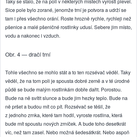
Taky se stalo, že na poli v některých místech vyrostl plevel.
Sice pole bylo zorané, jenomže trní je potvora a udrží se
tam i přes všechno orání. Roste hrozně rychle, rychleji než
pšenice a malé pšeničné rostlinky udusí. Sebere jim místo,
vodu a nakonec i vzduch.
Obr. 4 — dračí trní
Tohle všechno se mohlo stát a to ten rozsévač věděl. Taky
věděl, že na tom poli je spousta dobré země a v té úrodné
půdě se bude malým rostlinkám dobře dařit. Porostou.
Bude na ně svítit slunce a bude jim hezky teplo. Bude na
ně pršet a budou mít co pít. Rozsévač se těšil, že
z jednoho zrnka, které tam hodil, vyroste rostlina, která
bude mít spoustu nových zrníček. A bude toho desetkrát
víc, než tam zasel. Nebo možná šedesátkrát. Nebo aspoň