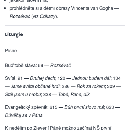
prohlédněte si s dětmi obrazy Vincenta van Gogha —
Rozsévač
(viz
Odkazy
).
Liturgie
Písně
Buď tobě sláva: 59 —
Rozsévač
Svítá: 91 —
Druhej dech
; 120 —
Jednou budem dál
; 134
—
Jsme světa občané hrdí
; 286 —
Rok za rokem
; 309 —
Stál jsem u hrobu
; 338 —
Tobě, Pane, dík
Evangelický zpěvník: 615 —
Bůh první slovo má
; 623 —
Důvěřuj se v Pána
K nedělím po Zjevení Páně možno začínat NŠ první