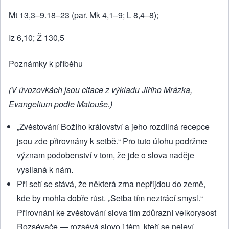
Mt 13,3–9.18–23 (par. Mk 4,1–9; L 8,4–8);
Iz 6,10; Ž 130,5
Poznámky k příběhu
(V úvozovkách jsou citace z výkladu Jiřího Mrázka,
Evangelium podle Matouše.)
„Zvěstování Božího království a jeho rozdílná recepce
jsou zde přirovnány k setbě.“ Pro tuto úlohu podržme
význam podobenství v tom, že jde o slova naděje
vysílaná k nám.
Při setí se stává, že některá zrna nepřijdou do země,
kde by mohla dobře růst. „Setba tím neztrácí smysl.“
Přirovnání ke zvěstování slova tím zdůrazní velkorysost
Rozsévače — rozsévá slovo i těm, kteří se nejeví