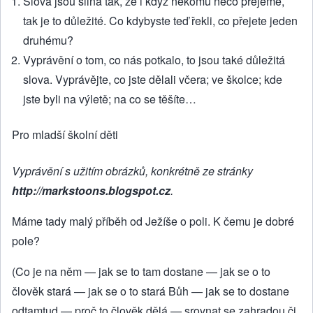
Slova jsou silná tak, že i když někomu něco přejeme,
tak je to důležité. Co kdybyste teď řekli, co přejete jeden
druhému?
Vyprávění o tom, co nás potkalo, to jsou také důležitá
slova. Vyprávějte, co jste dělali včera; ve školce; kde
jste byli na výletě; na co se těšíte…
Pro mladší školní děti
Vyprávění s užitím obrázků, konkrétně ze stránky
http://markstoons.blogspot.cz
.
Máme tady malý příběh od Ježíše o poli. K čemu je dobré
pole?
(Co je na něm — jak se to tam dostane — jak se o to
člověk stará — jak se o to stará Bůh — jak se to dostane
odtamtud — proč to člověk dělá — srovnat se zahradou či