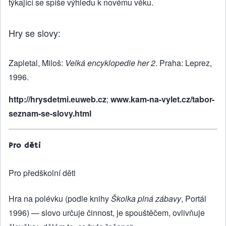
týkající se spíše výhledu k novému věku.
Hry se slovy:
Zapletal, Miloš:
Velká encyklopedie her 2
. Praha: Leprez,
1996.
http://hrysdetmi.euweb.cz
;
www.kam-na-vylet.cz/tabor-
seznam-se-slovy.html
Pro děti
Pro předškolní děti
Hra na polévku (podle knihy
Školka plná zábavy
, Portál
1996) — slovo určuje činnost, je spouštěčem, ovlivňuje