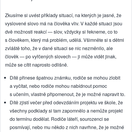
Zkusíme si uvést příklady situací, na kterých je jasné, že
vyslovené slovo má na člověka vliv. V každé situaci jsou
dvě možnosti reakcí — slov, vždycky si řekneme, co to
s člověkem, který má problém, udělá. Všimněte si s dětmi
zvláště toho, že v dané situaci se nic nezměnilo, ale
člověk — po vyřčených slovech — ji může vidět jinak,
může se cítit naprosto odlišně.
Dítě přinese špatnou známku, rodiče se mohou zlobit
a vyčítat, nebo rodiče mohou nabídnout pomoc
s učením, vlastně připomenout, že je možné napravit to.
Dítě zjistí večer před odevzdáním projektu ve škole, že
všechny podklady si tam zapomnělo a nemůže projekt
do termínu dodělat. Rodiče láteří, sourozenci se
posmívají, nebo mu někdo z nich navrhne, že je možné