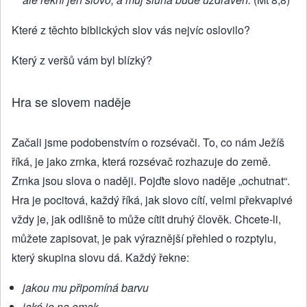
Které z těchto biblických slov vás nejvíc oslovilo?
Který z veršů vám byl blízký?
Hra se slovem naděje
Začali jsme podobenstvím o rozsévači. To, co nám Ježíš
říká, je jako zrnka, která rozsévač rozhazuje do země.
Zrnka jsou slova o naději. Pojďte slovo naděje „ochutnat“.
Hra je pocitová, každý říká, jak slovo cítí, velmi překvapivé
vždy je, jak odlišně to může cítit druhý člověk. Chcete-li,
můžete zapisovat, je pak výraznější přehled o rozptylu,
který skupina slovu dá. Každý řekne:
jakou mu připomíná barvu
jaké je na omak