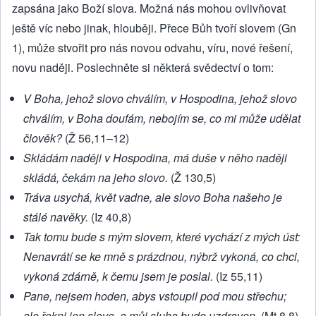
zapsána jako Boží slova. Možná nás mohou ovlivňovat
ještě víc nebo jinak, hlouběji. Přece Bůh tvoří slovem (Gn
1), může stvořit pro nás novou odvahu, víru, nové řešení,
novu naději. Poslechněte si některá svědectví o tom:
V Boha, jehož slovo chválím, v Hospodina, jehož slovo
chválím, v Boha doufám, nebojím se, co mi může udělat
člověk?
(Ž 56,11–12)
Skládám naději v Hospodina, má duše v něho naději
skládá, čekám na jeho slovo.
(Ž 130,5)
Tráva usychá, květ vadne, ale slovo Boha našeho je
stálé navěky.
(Iz 40,8)
Tak tomu bude s mým slovem, které vychází z mých úst:
Nenavrátí se ke mně s prázdnou, nýbrž vykoná, co chci,
vykoná zdárně, k čemu jsem je poslal.
(Iz 55,11)
Pane, nejsem hoden, abys vstoupil pod mou střechu;
ale řekni jen slovo, a můj sluha bude uzdraven.
(Mt 8,8)