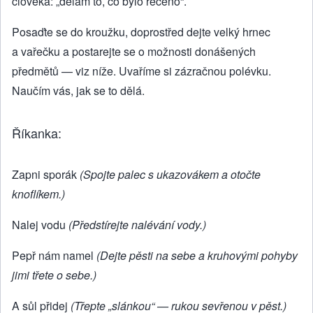
člověka: „dělám to, co bylo řečeno“.
Posaďte se do kroužku, doprostřed dejte velký hrnec
a vařečku a postarejte se o možnosti donášených
předmětů — viz níže. Uvaříme si zázračnou polévku.
Naučím vás, jak se to dělá.
Říkanka:
Zapni sporák
(Spojte palec s ukazovákem a otočte
knoflíkem.)
Nalej vodu
(Předstírejte nalévání vody.)
Pepř nám namel
(Dejte pěsti na sebe a kruhovými pohyby
jimi třete o sebe.)
A sůl přidej
(Třepte „slánkou“ — rukou sevřenou v pěst.)