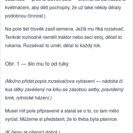
květináčem, aby děti pochopily, že už také někdy dělaly
podobnou činnost.)
Na pole šel člověk zasít semena. Ježíš mu říká rozsévač.
Tenkrát rozhodně neměli traktor nebo secí stroj, dělali to
rukama. Rozsévač to uměl, dělal to každý rok.
Obr. 1 — šlo mu to od ruky
(Možno přidat popis rozsévačova vybavení — nádoba či
kus látky zavěšený na krku se zásobou setby, pravidelný
krok, rytmické házení.)
Musel mít pole připravené a starat se o to, co tam mělo
vyrůst. Můžeme si představit, že to třeba byla pšenice.
(K čemu je pšenici dobrá.)