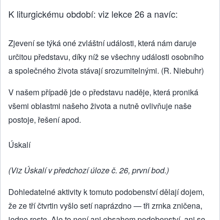
K liturgickému období: viz lekce 26 a navíc:
Zjevení se týká oné zvláštní události, která nám daruje
určitou představu, díky níž se všechny události osobního
a společného života stávají srozumitelnými. (R. Niebuhr)
V našem případě jde o představu naděje, která proniká
všemi oblastmi našeho života a nutně ovlivňuje naše
postoje, řešení apod.
Úskalí
(Viz Úskalí v předchozí úloze č. 26, první bod.)
Dohledatelné aktivity k tomuto podobenství dělají dojem,
že ze tří čtvrtin vyšlo setí naprázdno — tři zrnka zničena,
jedno roste. Ale to není ani obsahem podobenství, ani se