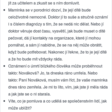
jít za učitelem a zkusit se s ním domluvit.
Maminka se v porodnici dozví, že její dítě bude
celoživotně nemocné. Doktor jí to suše a stručně oznámí
i s číslem diagnózy s tím, že se nedá nic dělat. Nebo jí
doktor věnuje dost času, vysvětlí, jak bude muset o dítě
pečovat, dá jí kontakty na organizace, které jí mohou
pomáhat, a sám jí nabídne, že se na něj může obrátit,
když bude potřebovat. Nakonec jí řekne, že to je její dítě
a že ho bude mít vždycky ráda.
Oznámení o úmrtí blízkého člověka může proběhnout
takto: Nováková? Jo, ta dneska ráno umřela. Nebo
takto: Paní Nováková, musím vám říct, že vaše maminka
dnes ráno zemřela. Je mi to líto, vím, jak jste ji měla ráda
a jak jste se o ni starala.
Víte, co je pomluva a co udělá se společenstvím lidí, jak
může ublížit?