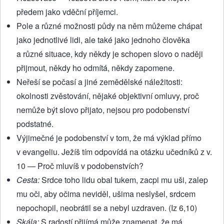
předem jako vděční příjemci.
Pole a různé možnosti půdy na něm můžeme chápat
jako jednotlivé lidi, ale také jako jednoho člověka
a různé situace, kdy někdy je schopen slovo o naději
přijmout, někdy ho odmítá, někdy zapomene.
Neřeší se počasí a jiné zemědělské náležitosti:
okolnosti zvěstování, nějaké objektivní omluvy, proč
nemůže být slovo přijato, nejsou pro podobenství
podstatné.
Výjimečné je podobenství v tom, že má výklad přímo
v evangeliu. Ježíš tím odpovídá na otázku učedníků z v.
10 — Proč mluvíš v podobenstvích?
Cesta:
Srdce toho lidu obal tukem, zacpi mu uši, zalep
mu oči, aby očima neviděl, ušima neslyšel, srdcem
nepochopil, neobrátil se a nebyl uzdraven. (Iz 6,10)
Skála:
S radostí přijímá může znamenat, že má