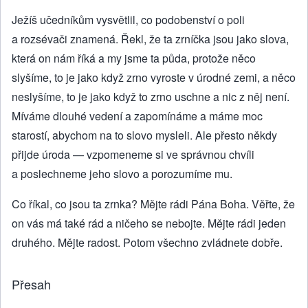
Ježíš učedníkům vysvětlil, co podobenství o poli
a rozsévači znamená. Řekl, že ta zrníčka jsou jako slova,
která on nám říká a my jsme ta půda, protože něco
slyšíme, to je jako když zrno vyroste v úrodné zemi, a něco
neslyšíme, to je jako když to zrno uschne a nic z něj není.
Míváme dlouhé vedení a zapomínáme a máme moc
starostí, abychom na to slovo mysleli. Ale přesto někdy
přijde úroda — vzpomeneme si ve správnou chvíli
a poslechneme jeho slovo a porozumíme mu.
Co říkal, co jsou ta zrnka? Mějte rádi Pána Boha. Věřte, že
on vás má také rád a ničeho se nebojte. Mějte rádi jeden
druhého. Mějte radost. Potom všechno zvládnete dobře.
Přesah