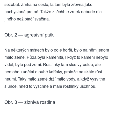
sezobat. Zrnka na cestě, ta tam byla zrovna jako
nachystaná pro ně. Takže z těchhle zrnek nebude nic
jiného než ptačí svačina.
Obr. 2 — agresívní pták
Na některých místech bylo pole horší, bylo na něm jenom
málo země. Půda byla kamenitá, i když to kamení nebylo
vidět, bylo pod zemí. Rostlinky tam sice vyrostou, ale
nemohou udělat dlouhé kořínky, protože na skále růst
neumí. Taky málo země drží málo vody, a když vysvitne
slunce, hned to vyschne a malé rostlinky uschnou.
Obr. 3 — žíznivá rostlina