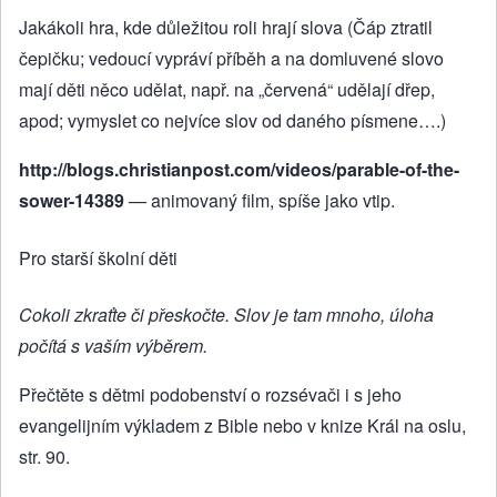
Jakákoli hra, kde důležitou roli hrají slova (Čáp ztratil
čepičku; vedoucí vypráví příběh a na domluvené slovo
mají děti něco udělat, např. na „červená“ udělají dřep,
apod; vymyslet co nejvíce slov od daného písmene….)
http://blogs.christianpost.com/videos/parable-of-the-
sower-14389
— animovaný film, spíše jako vtip.
Pro starší školní děti
Cokoli zkraťte či přeskočte. Slov je tam mnoho, úloha
počítá s vaším výběrem.
Přečtěte s dětmi podobenství o rozsévači i s jeho
evangelijním výkladem z Bible nebo v knize Král na oslu,
str. 90.