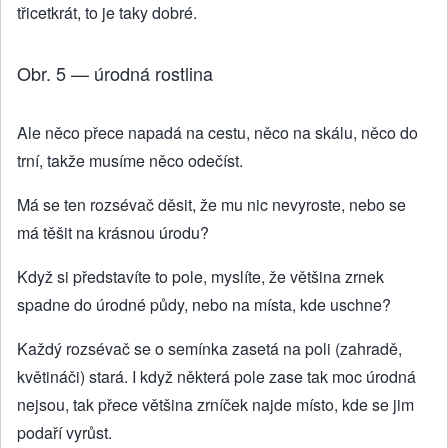
třicetkrát, to je taky dobré.
Obr. 5 — úrodná rostlina
Ale něco přece napadá na cestu, něco na skálu, něco do
trní, takže musíme něco odečíst.
Má se ten rozsévač děsit, že mu nic nevyroste, nebo se
má těšit na krásnou úrodu?
Když si představíte to pole, myslíte, že většina zrnek
spadne do úrodné půdy, nebo na místa, kde uschne?
Každý rozsévač se o semínka zasetá na poli (zahradě,
květináči) stará. I když některá pole zase tak moc úrodná
nejsou, tak přece většina zrníček najde místo, kde se jim
podaří vyrůst.