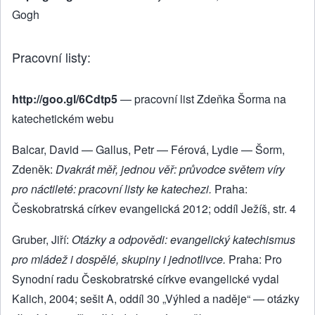
Gogh
Pracovní listy:
http://goo.gl/6Cdtp5
— pracovní list Zdeňka Šorma na
katechetickém webu
Balcar, David — Gallus, Petr — Férová, Lydie — Šorm,
Zdeněk:
Dvakrát měř, jednou věř: průvodce světem víry
pro náctileté: pracovní listy ke katechezi.
Praha:
Českobratrská církev evangelická 2012; oddíl Ježíš, str. 4
Gruber, Jiří:
Otázky a odpovědi: evangelický katechismus
pro mládež i dospělé, skupiny i jednotlivce.
Praha: Pro
Synodní radu Českobratrské církve evangelické vydal
Kalich, 2004; sešit A, oddíl 30 „Výhled a naděje“ — otázky