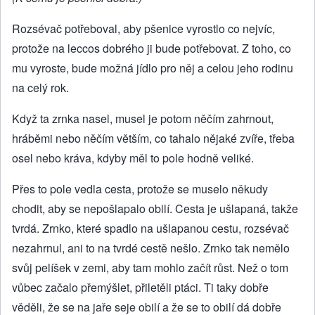
Rozsévač potřeboval, aby pšenice vyrostlo co nejvíc,
protože na leccos dobrého ji bude potřebovat. Z toho, co
mu vyroste, bude možná jídlo pro něj a celou jeho rodinu
na celý rok.
Když ta zrnka nasel, musel je potom něčím zahrnout,
hráběmi nebo něčím větším, co tahalo nějaké zvíře, třeba
osel nebo kráva, kdyby měl to pole hodně veliké.
Přes to pole vedla cesta, protože se muselo někudy
chodit, aby se nepošlapalo obilí. Cesta je ušlapaná, takže
tvrdá. Zrnko, které spadlo na ušlapanou cestu, rozsévač
nezahrnul, ani to na tvrdé cestě nešlo. Zrnko tak nemělo
svůj pelíšek v zemi, aby tam mohlo začít růst. Než o tom
vůbec začalo přemýšlet, přiletěli ptáci. Ti taky dobře
věděli, že se na jaře seje obilí a že se to obilí dá dobře