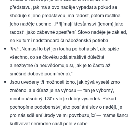
představu, jak má slovo naděje vypadat a pokud se
shoduje s jeho představou, má radost, potom rostlina
jeho naděje uschne. „Přijímají křesťanství (jenom) jako
radost“, jako zábavné zpestření. Slovo naděje je základ,
ne kulturní nadstandard či náboženská potřeba.
Trní:
„Nemusí to být jen touha po bohatství, ale spíše
všechno, co se člověku zdá strašlivě důležité
a nezbytné (a neuvědomuje si, jak je to často až
směšně dobově podmíněno).“
Jsou uvedeny tři možnosti toho, jak bývá vyseté zrno
zničeno, ale důraz je na výnosu — ten je výborný,
mnohonásobný. I 30x víc je dobrý výsledek. Pokud
pochopíme podobenství jako posílání slov o naději, je
pro nás sdělení úrody velmi povzbuzující — máme šanci
kultivovat neúrodné části pole v sobě.