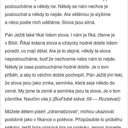
posloucháme a někdy ne. Někdy se nám nechce je
poslouchat a někdy to nejde. Ale většinou je slyšíme
a něco podle nich uděláme. Slova jsou silná.
Pán Ježíš také říkal lidem slova. I nám je říká, čteme je
v Bibli. Říkal krásná slova a vždycky hodně dobře lidem
poradil, co mají dělat. Ale je to stejné, někdy ta slova
neposloucháme, buď že nechceme nebo nám to nejde.
Někdy je zase posloucháme hodně dobře. Je o tom
příběh, a aby to všichni dobře pochopili, Pán Ježíš jim řekl,
že slova jsou jako zrnka, semínka, která seje někdo do
země. My jsme ta země a semínka jsou ta slova. Je o tom
písnička. Naučím vás ji.
(Buď tobě sláva: 59 — Rozsévač)
Můžete dětem píseň „zdramatizovat“, mohou ukazovat
podobně jako v říkance o polévce. Přizpůsobte to průběhu
setkání, jestli byla výrazná hra na polévku, jenom zpívejte,