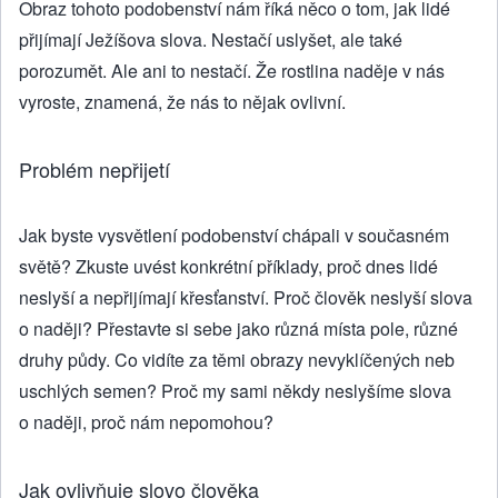
Obraz tohoto podobenství nám říká něco o tom, jak lidé
přijímají Ježíšova slova. Nestačí uslyšet, ale také
porozumět. Ale ani to nestačí. Že rostlina naděje v nás
vyroste, znamená, že nás to nějak ovlivní.
Problém nepřijetí
Jak byste vysvětlení podobenství chápali v současném
světě? Zkuste uvést konkrétní příklady, proč dnes lidé
neslyší a nepřijímají křesťanství. Proč člověk neslyší slova
o naději? Přestavte si sebe jako různá místa pole, různé
druhy půdy. Co vidíte za těmi obrazy nevyklíčených neb
uschlých semen? Proč my sami někdy neslyšíme slova
o naději, proč nám nepomohou?
Jak ovlivňuje slovo člověka