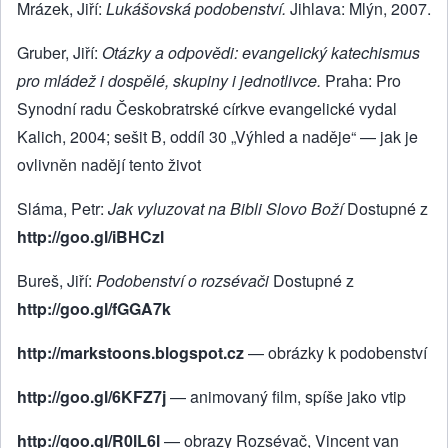
Mrázek, Jiří:
Lukášovská podobenství.
Jihlava: Mlýn, 2007.
Gruber, Jiří:
Otázky a odpovědi: evangelický katechismus
pro mládež i dospělé, skupiny i jednotlivce.
Praha: Pro
Synodní radu Českobratrské církve evangelické vydal
Kalich, 2004; sešit B, oddíl 30 „Výhled a naděje“ — jak je
ovlivněn nadějí tento život
Sláma, Petr:
Jak vyluzovat na Bibli Slovo Boží
Dostupné z
http://goo.gl/iBHCzl
Bureš, Jiří:
Podobenství o rozsévači
Dostupné z
http://goo.gl/fGGA7k
http://markstoons.blogspot.cz
— obrázky k podobenství
http://goo.gl/6KFZ7j
— animovaný film, spíše jako vtip
http://goo.gl/R0lL6l
— obrazy Rozsévač, Vincent van