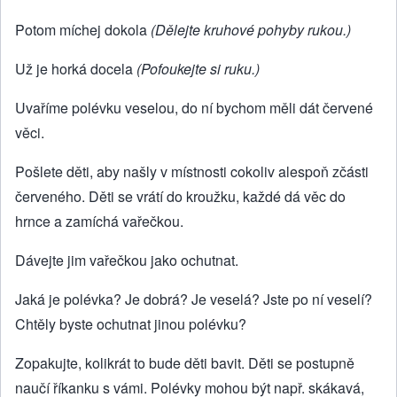
Potom míchej dokola
(Dělejte kruhové pohyby rukou.)
Už je horká docela
(Pofoukejte si ruku.)
Uvaříme polévku veselou, do ní bychom měli dát červené
věci.
Pošlete děti, aby našly v místnosti cokoliv alespoň zčásti
červeného. Děti se vrátí do kroužku, každé dá věc do
hrnce a zamíchá vařečkou.
Dávejte jim vařečkou jako ochutnat.
Jaká je polévka? Je dobrá? Je veselá? Jste po ní veselí?
Chtěly byste ochutnat jinou polévku?
Zopakujte, kolikrát to bude děti bavit. Děti se postupně
naučí říkanku s vámi. Polévky mohou být např. skákavá,