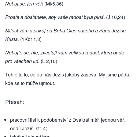
Neboj se, jen věř!
(Mk5,36)
Proste a dostanete, aby vaše radost byla plná.
(J 16,24)
Milost vám a pokoj od Boha Otce našeho a Pána Ježíše
Krista.
(1Kor 1,3)
Nebojte se, hle, zvěstuji vám velikou radost, která bude
pro všechen lid.
(L 2,10)
Tohle je to, co do nás Ježíš jakoby zasévá. My jsme půda,
kde se to může ujmout.
Přesah:
pracovní list k podobenství z Dvakrát měř, jednou věř,
oddíl Ježíš, str. 4;
jakákoli slovní hra;