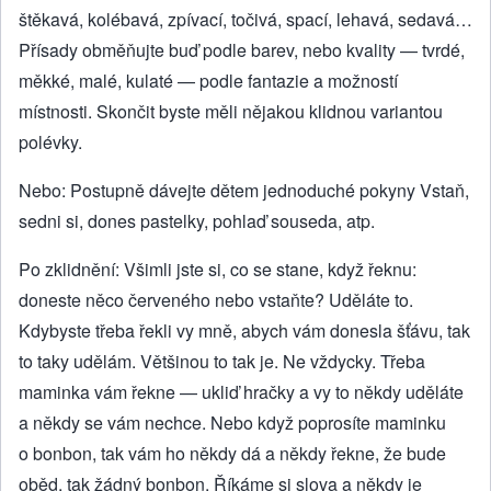
štěkavá, kolébavá, zpívací, točivá, spací, lehavá, sedavá…
Přísady obměňujte buď podle barev, nebo kvality — tvrdé,
měkké, malé, kulaté — podle fantazie a možností
místnosti. Skončit byste měli nějakou klidnou variantou
polévky.
Nebo: Postupně dávejte dětem jednoduché pokyny Vstaň,
sedni si, dones pastelky, pohlaď souseda, atp.
Po zklidnění: Všimli jste si, co se stane, když řeknu:
doneste něco červeného nebo vstaňte? Uděláte to.
Kdybyste třeba řekli vy mně, abych vám donesla šťávu, tak
to taky udělám. Většinou to tak je. Ne vždycky. Třeba
maminka vám řekne — ukliď hračky a vy to někdy uděláte
a někdy se vám nechce. Nebo když poprosíte maminku
o bonbon, tak vám ho někdy dá a někdy řekne, že bude
oběd, tak žádný bonbon. Říkáme si slova a někdy je