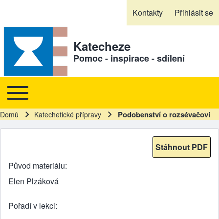
Skip to header
Skip to main navigation
Přejít k hlavnímu obsahu
Skip to footer
Kontakty
Přihlásit se
Sekundární odkazy
Katecheze
Pomoc - inspirace - sdílení
Toggle main menu
Hlavní navigace
Podobenství o rozsévačovi
Domů
Katechetické přípravy
Drobečková navigace
Stáhnout PDF
Původ materiálu
Elen Plzáková
Pořadí v lekci