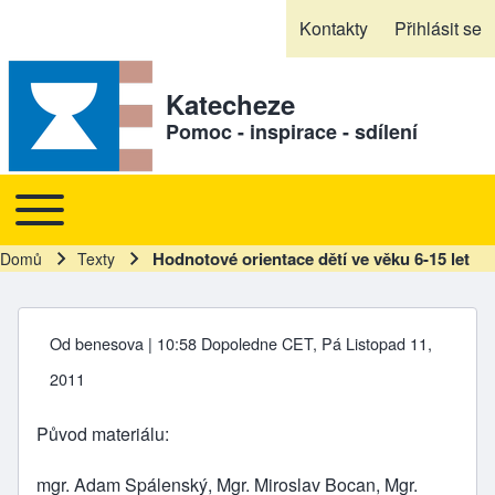
Skip to header
Skip to main navigation
Přejít k hlavnímu obsahu
Skip to footer
Kontakty
Přihlásit se
Sekundární odkazy
Katecheze
Pomoc - inspirace - sdílení
Toggle main menu
Hlavní navigace
Hodnotové orientace dětí ve věku 6-15 let
Domů
Texty
Drobečková navigace
Od
benesova
| 10:58 Dopoledne CET, Pá Listopad 11,
2011
Původ materiálu
mgr. Adam Spálenský, Mgr. Miroslav Bocan, Mgr.