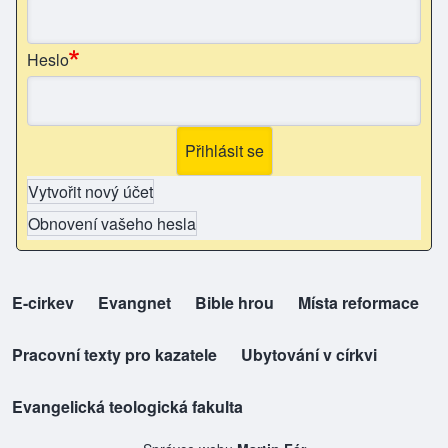
Heslo
Vytvořit nový účet
Obnovení vašeho hesla
E-cirkev
(opens in new tab)
Evangnet
(opens in new tab)
Bible hrou
(opens in new tab)
Místa reformace
(opens in new tab)
top-odkazy
Pracovní texty pro kazatele
(opens in new tab)
Ubytování v církvi
(opens in new tab)
Evangelická teologická fakulta
(opens in new tab)