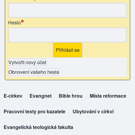
Heslo
Vytvořit nový účet
Obnovení vašeho hesla
E-cirkev
(opens in new tab)
Evangnet
(opens in new tab)
Bible hrou
(opens in new tab)
Místa reformace
(opens in new tab)
top-odkazy
Pracovní texty pro kazatele
(opens in new tab)
Ubytování v církvi
(opens in new tab)
Evangelická teologická fakulta
(opens in new tab)