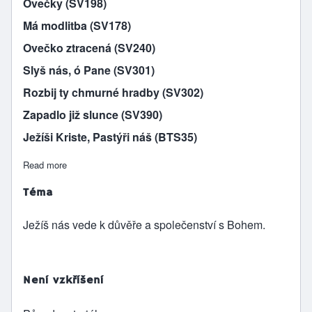
Ovečky (SV198)
Má modlitba (SV178)
Ovečko ztracená (SV240)
Slyš nás, ó Pane (SV301)
Rozbij ty chmurné hradby (SV302)
Zapadlo již slunce (SV390)
Ježíši Kriste, Pastýři náš (BTS35)
Read more
about Slovo se stává Pastýřem
Téma
Ježíš nás vede k důvěře a společenství s Bohem.
Není vzkříšení