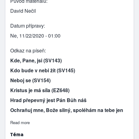
Původ materiálu
David Nečil
Datum přípravy
Ne, 11/22/2020 - 01:00
Odkaz na píseň
Kde, Pane, jsi (SV143)
Kdo bude v nebi žít (SV145)
Neboj se (SV154)
Kristus je má síla (EZ648)
Hrad přepevný jest Pán Bůh náš
Ochraňuj mne, Bože silný, spoléhám na tebe jen
Read more
about Není vzkříšení
Téma