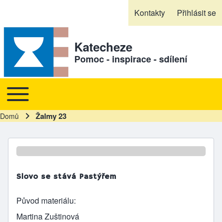
Skip to header
Skip to main navigation
Přejít k hlavnímu obsahu
Skip to footer
Kontakty
Přihlásit se
Sekundární odkazy
Katecheze
Pomoc - inspirace - sdílení
Toggle main menu
Hlavní navigace
Žalmy 23
Domů
Drobečková navigace
Slovo se stává Pastýřem
Původ materiálu
Martina Zuštinová