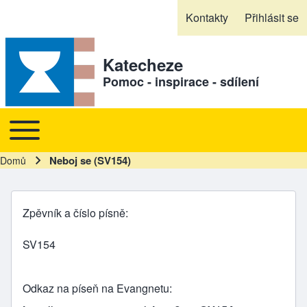
Skip to header
Skip to main navigation
Přejít k hlavnímu obsahu
Skip to footer
Kontakty
Přihlásit se
Sekundární odkazy
Katecheze
Pomoc - inspirace - sdílení
Toggle main menu
Hlavní navigace
Neboj se (SV154)
Domů
Drobečková navigace
Zpěvník a číslo písně
SV154
Odkaz na píseň na Evangnetu