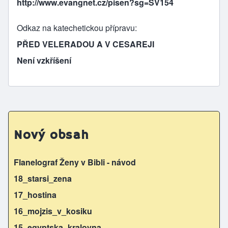
http://www.evangnet.cz/pisen?sg=SV154
Odkaz na katechetickou přípravu
PŘED VELERADOU A V CESAREJI
Není vzkříšení
Nový obsah
Flanelograf Ženy v Bibli - návod
18_starsi_zena
17_hostina
16_mojzis_v_kosiku
15_egyptska_kralovna