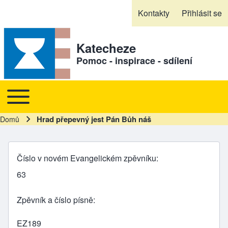
Skip to header
Skip to main navigation
Přejít k hlavnímu obsahu
Skip to footer
Kontakty
Přihlásit se
Sekundární odkazy
Katecheze
Pomoc - inspirace - sdílení
Toggle main menu
Hlavní navigace
Hrad přepevný jest Pán Bůh náš
Domů
Drobečková navigace
Číslo v novém Evangelickém zpěvníku
63
Zpěvník a číslo písně
EZ189