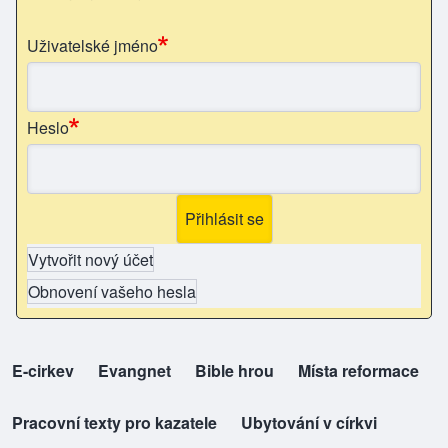
Uživatelské jméno
Heslo
Vytvořit nový účet
Obnovení vašeho hesla
E-cirkev
(opens in new tab)
Evangnet
(opens in new tab)
Bible hrou
(opens in new tab)
Místa reformace
(opens in new tab)
top-odkazy
Pracovní texty pro kazatele
(opens in new tab)
Ubytování v církvi
(opens in new tab)