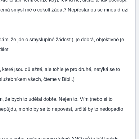
 nemá smysl mě o cokoli žádat? Nepřestanou se mnou druzí
 že jde o smysluplné žádosti), je dobrá, objektivně je
ílet.
eré jsou důležité, ale tohle je pro druhé, netýká se to
služebníkem všech, čteme v Bibli.)
že bych to udělal dobře. Nejen to. Vím (nebo si to
 nepůjdu, mohlo by se to nepovést, určitě by to nedopadlo
pouze o sebe, ovšem samozřejmé ANO může být leckdy