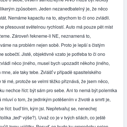
likerým způsobem. Jeden nezanedbatelný je, že něco
tát. Nemáme kapacitu na to, abychom to či ono zvládli.
přesouvat světelnou rychlostí. Auto má pouze pět míst
žeme. Zároveň řekneme-li NE, neznamená to,
e na problém nejen sobě. Proto je lepší s čistým
obečtí. Jistě, objektivně vzato je potřeba to či ono
zvládl něco jiného, musel bych upozadit někoho jiného,
 mne, ale taky tebe. Zvlášť v případě spasitelského
v té mé, protože se velmi těžko přiznává, že jsem něco,
ulku nechce říct: být sám pro sebe. Ani to nemá být polemika
mluví o tom, že jedinkým potěšením v životě a smrti je,
 říct: buď tím, kým jsi. Nepřetvařuj se, nenechej
tolika „teď“ výše?). Uvaž co je v tvých silách, co ještě
kvůli tomu výčitky. Posuď, co bude ku prospěchu nejen