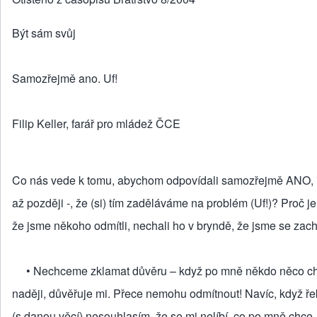
Být sám svůj
Samozřejmě ano. Uf!
Filip Keller, farář pro mládež ČCE
Co nás vede k tomu, abychom odpovídali samozřejmě ANO, i 
až později -, že (si) tím zaděláváme na problém (Uf!)? Proč je
že jsme někoho odmítli, nechali ho v bryndě, že jsme se zac
• Nechceme zklamat důvěru – když po mně někdo něco chce
naději, důvěřuje mi. Přece nemohu odmítnout! Navíc, když řek
(s danou věcí) nesouhlasím, že se mi nelíbí, co po mně chce. 