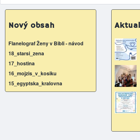
Nový obsah
Aktual
Flanelograf Ženy v Bibli - návod
18_starsi_zena
17_hostina
16_mojzis_v_kosiku
15_egyptska_kralovna