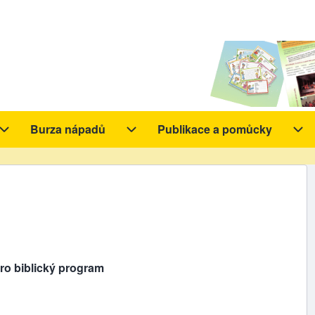
Burza nápadů
Publikace a pomůcky
y sub-navigation
Aktivity sub-navigation
Burza nápadů sub-navigation
Pub
ro biblický program