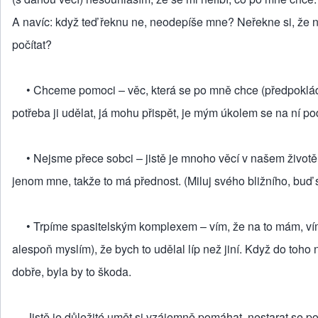
A navíc: když teď řeknu ne, neodepíše mne? Neřekne si, že
počítat?
• Chceme pomoci – věc, která se po mně chce (předpokládám,
potřeba ji udělat, já mohu přispět, je mým úkolem se na ní pod
• Nejsme přece sobci – jistě je mnoho věcí v našem životě, kt
jenom mne, takže to má přednost. (Miluj svého bližního, buď 
• Trpíme spasitelským komplexem – vím, že na to mám, vím, 
alespoň myslím), že bych to udělal líp než jiní. Když do toho
dobře, byla by to škoda.
Jistě je důležité umět si vzájemně pomáhat, nestarat se 