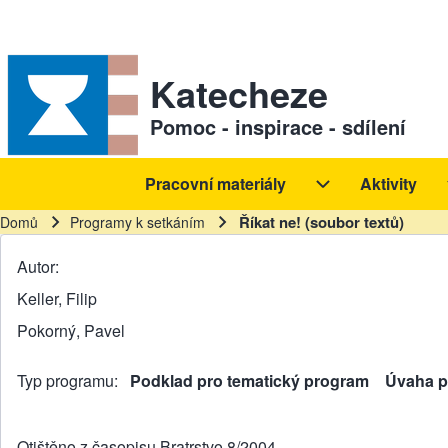
Skip to header
Skip to main navigation
Přejít k hlavnímu obsahu
Skip to footer
Sekundární odkazy
Katecheze
Pomoc - inspirace - sdílení
Pracovní materiály
Aktivity
Hlavní navigace
Pracovní materiál
Říkat ne! (soubor textů)
Domů
Programy k setkáním
Drobečková navigace
Autor
Keller, Filip
Pokorný, Pavel
Typ programu
Podklad pro tematický program
Úvaha p
Otištěno z časopisu Bratrstvo 8/2004