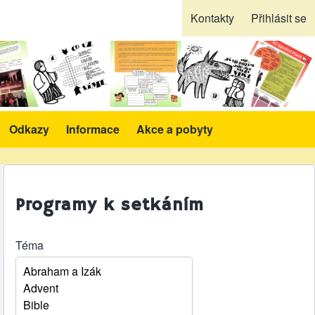
Kontakty
Přihlásit se
Odkazy
Informace
Akce a pobyty
likace a pomůcky sub-navigation
Programy k setkáním
Téma