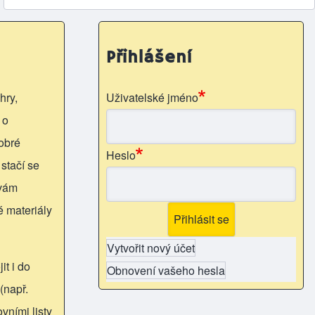
Přihlášení
hry,
Uživatelské jméno
 o
obré
Heslo
 stačí se
 vám
é materiály
Vytvořit nový účet
it i do
Obnovení vašeho hesla
(např.
vními listy