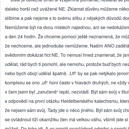
daleko horší než uvážené NE. Zklamat důvěru můžeme něko
slíbíme a pak nejsme s to svému slibu z nějakých důvodů dos
Nemůžeme být na dvou místech najednou, ani se nedokážeme 
a den 24 hodin. Že chceme pomoci ještě neznamená, že mů
že nechceme, ale jednoduše nemůžeme. Naším ANO zadělávám
svědomím dokázat říct NE. To nemusí hned znamenat, že jsme s
udělat, rád bych ti pomohl, ale nemohu, protože buď bych ne
nebo bych obojí udělal špatně. ‚Uf!‘ by se pak netýkalo jenom
komplexu se ono ‚uf!‘ honí často v hlavách druhých, ne vždy 
v čem jsem byl „zaručeně“ lepší, nezvládl. Být sám svůj v tit
s odpovědí na první otázku Heidelberského katechismu, která 
že nejsem sám svůj. Tady jde o něco jiného. Být sám svůj chce
se ovládnout tíží okamžiku (ten má velkou váhu, všimli jste si 
můžeš. Do toho jdi. A co prostě nezvládneš odmítni a neměj 