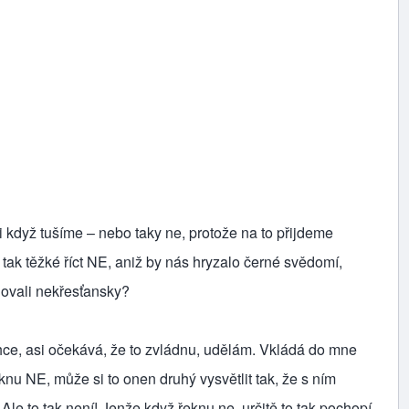
když tušíme – nebo taky ne, protože na to přijdeme
 tak těžké říct NE, aniž by nás hryzalo černé svědomí,
hovali nekřesťansky?
, asi očekává, že to zvládnu, udělám. Vkládá do mne
nu NE, může si to onen druhý vysvětlit tak, že s ním
Ale to tak není! Jenže když řeknu ne, určitě to tak pochopí.