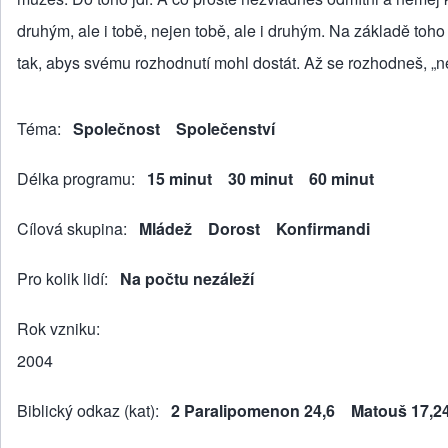
druhým, ale i tobě, nejen tobě, ale i druhým. Na základě to
tak, abys svému rozhodnutí mohl dostát. Až se rozhodneš, „ne
Téma
Společnost
Společenství
Délka programu
15 minut
30 minut
60 minut
Cílová skupina
Mládež
Dorost
Konfirmandi
Pro kolik lidí
Na počtu nezáleží
Rok vzniku
2004
Biblický odkaz (kat)
2 Paralipomenon 24,6
Matouš 17,2