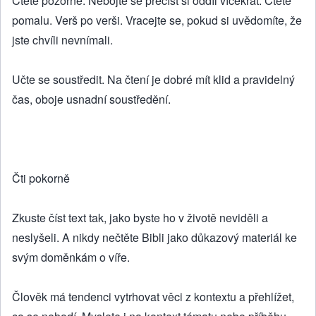
Čtěte pozorně. Nebojte se přečíst si oddíl vícekrát. Čtete
pomalu. Verš po verši. Vracejte se, pokud si uvědomíte, že
jste chvíli nevnímali.
Učte se soustředit. Na čtení je dobré mít klid a pravidelný
čas, oboje usnadní soustředění.
Čti pokorně
Zkuste číst text tak, jako byste ho v životě neviděli a
neslyšeli. A nikdy nečtěte Bibli jako důkazový materiál ke
svým doměnkám o víře.
Člověk má tendenci vytrhovat věci z kontextu a přehlížet,