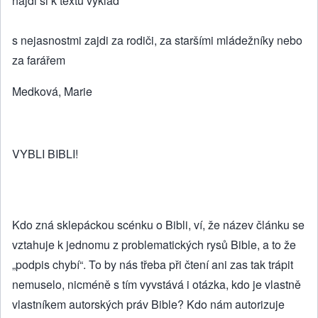
najdi si k textu výklad
s nejasnostmi zajdi za rodiči, za staršími mládežníky nebo
za farářem
Medková, Marie
VYBLI BIBLI!
Kdo zná sklepáckou scénku o Bibli, ví, že název článku se
vztahuje k jednomu z problematických rysů Bible, a to že
„podpis chybí“. To by nás třeba při čtení ani zas tak trápit
nemuselo, nicméně s tím vyvstává i otázka, kdo je vlastně
vlastníkem autorských práv Bible? Kdo nám autorizuje