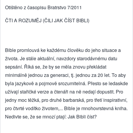
Otištěno z časopisu Bratrstvo 7/2011
ČTI A ROZUMĚJ (ČILI JAK ČÍST BIBLI)
Bible promlouvá ke každému člověku do jeho situace a
života. Je stále aktuální, navzdory starodávnému datu
sepsání. Říká se, že by se měla znovu překládat
minimálně jednou za generaci, tj. jednou za 20 let. To aby
byla jazykově a pojmově srozumitelná. Přesto se ledaskde
užívají stařičké verze a čtenáři na ně nedají dopustit. Pro
jedny moc těžká, pro druhé barbarská, pro třetí inspirativní,
pro čtvrté vodítko životem,... Bible je mnohovrstevná kniha.
Nedivte se, že se mnozí ptají: Jak Bibli číst?