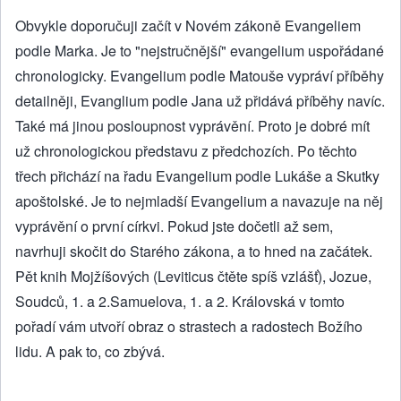
Obvykle doporučuji začít v Novém zákoně Evangeliem
podle Marka. Je to "nejstručnější" evangelium uspořádané
chronologicky. Evangelium podle Matouše vypráví příběhy
detailněji, Evanglium podle Jana už přidává příběhy navíc.
Také má jinou posloupnost vyprávění. Proto je dobré mít
už chronologickou představu z předchozích. Po těchto
třech přichází na řadu Evangelium podle Lukáše a Skutky
apoštolské. Je to nejmladší Evangelium a navazuje na něj
vyprávění o první církvi. Pokud jste dočetli až sem,
navrhuji skočit do Starého zákona, a to hned na začátek.
Pět knih Mojžíšových (Leviticus čtěte spíš vzlášť), Jozue,
Soudců, 1. a 2.Samuelova, 1. a 2. Královská v tomto
pořadí vám utvoří obraz o strastech a radostech Božího
lidu. A pak to, co zbývá.