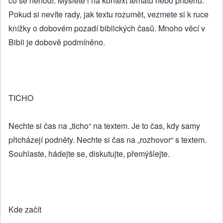
co se nehodí. Myslete i na kontext tématu nebo příběhu.
Pokud si nevíte rady, jak textu rozumět, vezmete si k ruce
knížky o dobovém pozadí biblických časů. Mnoho věcí v
Bibli je dobově podmíněno.
TICHO
Nechte si čas na „ticho“ na textem. Je to čas, kdy samy
přicházejí podněty. Nechte si čas na „rozhovor“ s textem.
Souhlaste, hádejte se, diskutujte, přemýšlejte.
Kde začít