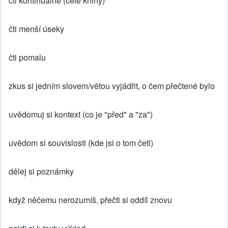
čti kontinuálně (celé knihy)
čti menší úseky
čti pomalu
zkus si jedním slovem/větou vyjádřit, o čem přečtené bylo
uvědomuj si kontext (co je "před" a "za")
uvědom si souvislosti (kde jsi o tom četl)
dělej si poznámky
když něčemu nerozumíš, přečti si oddíl znovu