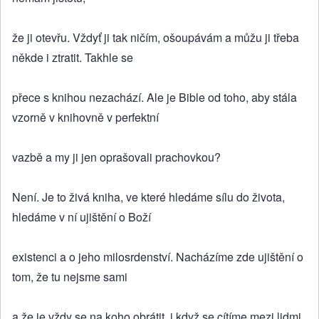
že ji otevřu. Vždyť ji tak ničím, ošoupávám a můžu ji třeba
někde i ztratit. Takhle se
přece s knihou nezachází. Ale je Bible od toho, aby stála
vzorně v knihovně v perfektní
vazbě a my ji jen oprašovali prachovkou?
Není. Je to živá kniha, ve které hledáme sílu do života,
hledáme v ní ujištění o Boží
existenci a o jeho milosrdenství. Nacházíme zde ujištění o
tom, že tu nejsme sami
a že je vždy se na koho obrátit, i když se cítíme mezi lidmi