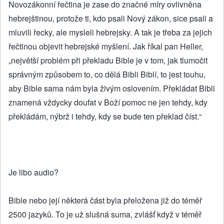
Novozákonní řečtina je zase do značné míry ovlivněna
hebrejštinou, protože ti, kdo psali Nový zákon, sice psali a
mluvili řecky, ale mysleli hebrejsky. A tak je třeba za jejich
řečtinou objevit hebrejské myšlení. Jak říkal pan Heller,
„největší problém při překladu Bible je v tom, jak tlumočit
správným způsobem to, co dělá Bibli Biblí, to jest touhu,
aby Bible sama nám byla živým oslovením. Překládat Bibli
znamená vždycky doufat v Boží pomoc ne jen tehdy, kdy
překládám, nýbrž i tehdy, kdy se bude ten překlad číst.“
Je libo audio?
Bible nebo její některá část byla přeložena již do téměř
2500 jazyků. To je už slušná suma, zvlášť když v téměř