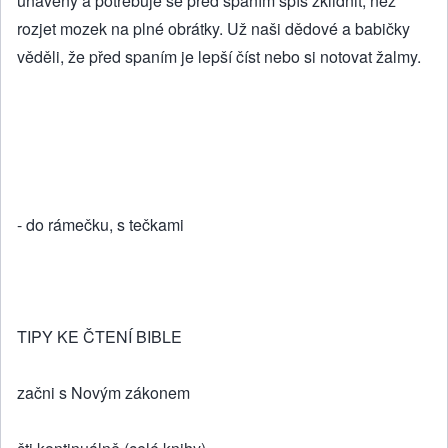
unavený a potřebuje se před spaním spíš zklidnit, než
rozjet mozek na plné obrátky. Už naši dědové a babičky
věděli, že před spaním je lepší číst nebo si notovat žalmy.
- do rámečku, s tečkami
TIPY KE ČTENÍ BIBLE
začni s Novým zákonem