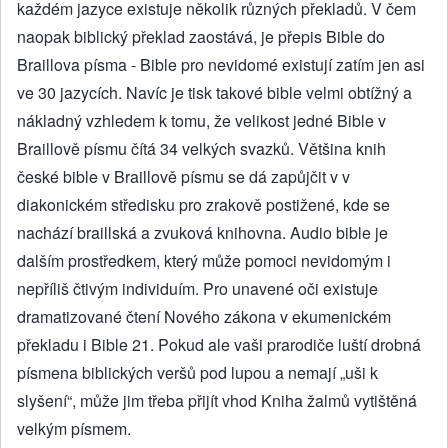
každém jazyce existuje několik různých překladů. V čem
naopak biblický překlad zaostává, je přepis Bible do
Braillova písma - Bible pro nevidomé existují zatím jen asi
ve 30 jazycích. Navíc je tisk takové bible velmi obtížný a
nákladný vzhledem k tomu, že velikost jedné Bible v
Braillově písmu čítá 34 velkých svazků. Většina knih
české bible v Braillově písmu se dá zapůjčit v v
diakonickém středisku pro zrakově postižené, kde se
nachází braillská a zvuková knihovna. Audio bible je
dalším prostředkem, který může pomoci nevidomým i
nepříliš čtivým individuím. Pro unavené oči existuje
dramatizované čtení Nového zákona v ekumenickém
překladu i Bible 21. Pokud ale vaši prarodiče luští drobná
písmena biblických veršů pod lupou a nemají „uši k
slyšení“, může jim třeba přijít vhod Kniha žalmů vytištěná
velkým písmem.