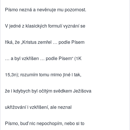
Písmo nezná a nevěnuje mu pozornost.
V jedné z klasických formulí vyznání se
říká, že „Kristus zemřel … podle Písem
… a byl vzkříšen … podle Písem“ (1K
15,3n); rozumím tomu mimo jiné i tak,
že i kdybych byl očitým svědkem Ježíšova
ukřižování i vzkříšení, ale neznal
Písmo, buď nic nepochopím, nebo si to