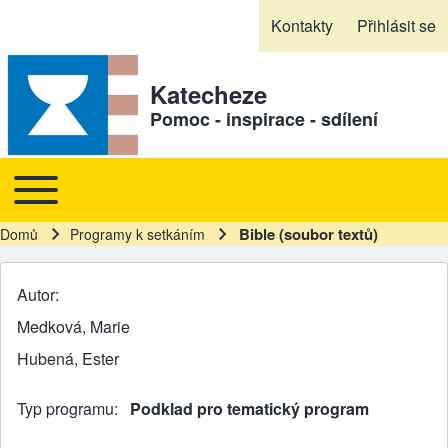
Skip to header
Skip to main navigation
Přejít k hlavnímu obsahu
Skip to footer
Kontakty
Přihlásit se
Sekundární odkazy
Katecheze
Pomoc - inspirace - sdílení
Toggle main menu
Hlavní navigace
Bible (soubor textů)
Domů
Programy k setkáním
Drobečková navigace
Autor
Medková, Marie
Hubená, Ester
Typ programu
Podklad pro tematický program