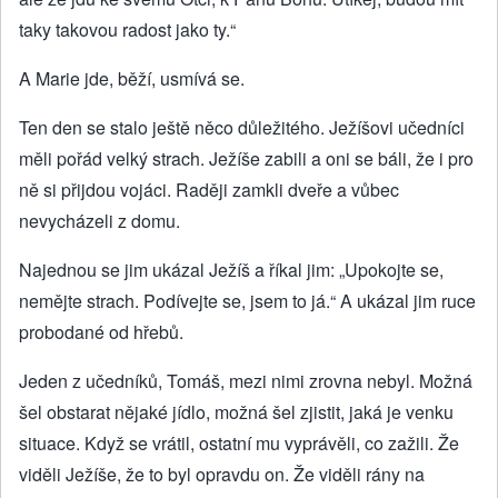
taky takovou radost jako ty.“
A Marie jde, běží, usmívá se.
Ten den se stalo ještě něco důležitého. Ježíšovi učedníci
měli pořád velký strach. Ježíše zabili a oni se báli, že i pro
ně si přijdou vojáci. Raději zamkli dveře a vůbec
nevycházeli z domu.
Najednou se jim ukázal Ježíš a říkal jim: „Upokojte se,
nemějte strach. Podívejte se, jsem to já.“ A ukázal jim ruce
probodané od hřebů.
Jeden z učedníků, Tomáš, mezi nimi zrovna nebyl. Možná
šel obstarat nějaké jídlo, možná šel zjistit, jaká je venku
situace. Když se vrátil, ostatní mu vyprávěli, co zažili. Že
viděli Ježíše, že to byl opravdu on. Že viděli rány na