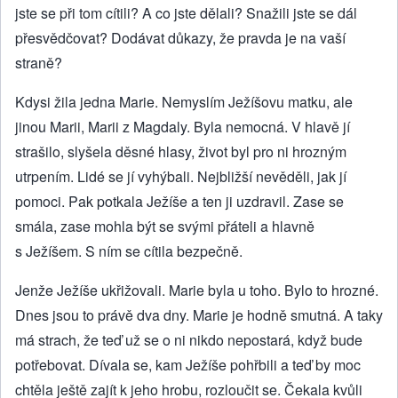
jste se při tom cítili? A co jste dělali? Snažili jste se dál
přesvědčovat? Dodávat důkazy, že pravda je na vaší
straně?
Kdysi žila jedna Marie. Nemyslím Ježíšovu matku, ale
jinou Marii, Marii z Magdaly. Byla nemocná. V hlavě jí
strašilo, slyšela děsné hlasy, život byl pro ni hrozným
utrpením. Lidé se jí vyhýbali. Nejbližší nevěděli, jak jí
pomoci. Pak potkala Ježíše a ten ji uzdravil. Zase se
smála, zase mohla být se svými přáteli a hlavně
s Ježíšem. S ním se cítila bezpečně.
Jenže Ježíše ukřižovali. Marie byla u toho. Bylo to hrozné.
Dnes jsou to právě dva dny. Marie je hodně smutná. A taky
má strach, že teď už se o ni nikdo nepostará, když bude
potřebovat. Dívala se, kam Ježíše pohřbili a teď by moc
chtěla ještě zajít k jeho hrobu, rozloučit se. Čekala kvůli