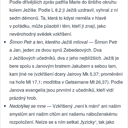
Podle dřívějších zpráv patřila Marie do širšího okruhu
kolem Ježíše. Podle L 8,2 ji Ježíš uzdravil, vyhnal z ní
sedm démonů. Ta, která to kdysi neměla v hlavě
v pořádku, může působit i těm, kteří ji znají, jako
nevěrohodný svědek vzkříšení.
Šimon Petr a ten, kterého Ježíš miloval
— Šimon Petr
a Jan, jeden ze dvou synů Zebedeových. Dva
z Ježíšových učedníků, dva z jeho nejbližších. Ježíš je
bere spolu s Janovým bratrem Jakubem s sebou tam,
kam jiné ne (vzkříšení dcery Jairovy Mk 5,37; proměnění
na hoře Mt 17,1; modlitba v Getsemane Mt 26,37). Podle
Janova evangelia jsou prvními z učedníků, kteří vidí
prázdný hrob.
Nedotýkej se mne
— Vzkříšený „není k mání“ ani našim
smyslům ani našim citům ani našemu náboženskému
rozpoložení. Nelze se s ním setkat „fyzicky“, tak jako