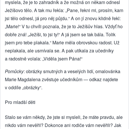
myslela, že je to zahradník a že možná on někam odnesl
Ježíšovo tělo. A tak mu řekla: „Pane, řekni mi, prosím, kam
jsi tělo odnesl, já pro něj půjdu.“ A on jí znovu klidně řekl:
„Marie!“ V tu chvíli poznala, že je to Ježíšův hlas. Vždyť ho
dobře zná! „Ježíši, to jsi ty!“ A já jsem se tak bála. Tolik
jsem pro tebe plakala.“ Marie měla obrovskou radost. Už
neplakala, ale usmívala se. A pak utíkala za učedníky
a radostně volala: „Viděla jsem Pána!“
Pomůcky
: obrázky smutných a veselých lidí, omalovánka
Marie Magdalena zvěstuje učedníkům — odkaz najdete
v oddíle „obrázky“.
Pro mladší děti
Stalo se vám někdy, že jste si mysleli, že máte pravdu, ale
nikdo vám nevěřil? Dokonce ani rodiče vám nevěřili? Jak