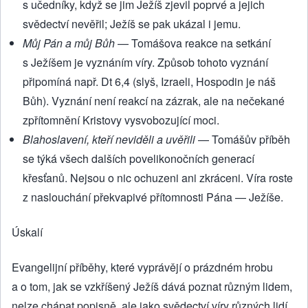
s učedníky, když se jim Ježíš zjevil poprvé a jejich
svědectví nevěřil; Ježíš se pak ukázal i jemu.
Můj Pán a můj Bůh
— Tomášova reakce na setkání
s Ježíšem je vyznáním víry. Způsob tohoto vyznání
připomíná např. Dt 6,4 (slyš, Izraeli, Hospodin je náš
Bůh). Vyznání není reakcí na zázrak, ale na nečekané
zpřítomnění Kristovy vysvobozující moci.
Blahoslavení, kteří neviděli a uvěřili
— Tomášův příběh
se týká všech dalších povelikonočních generací
křesťanů. Nejsou o nic ochuzeni ani zkráceni. Víra roste
z naslouchání překvapivé přítomnosti Pána — Ježíše.
Úskalí
Evangelijní příběhy, které vyprávějí o prázdném hrobu
a o tom, jak se vzkříšený Ježíš dává poznat různým lidem,
nelze chápat popisně, ale jako svědectví víry různých lidí.