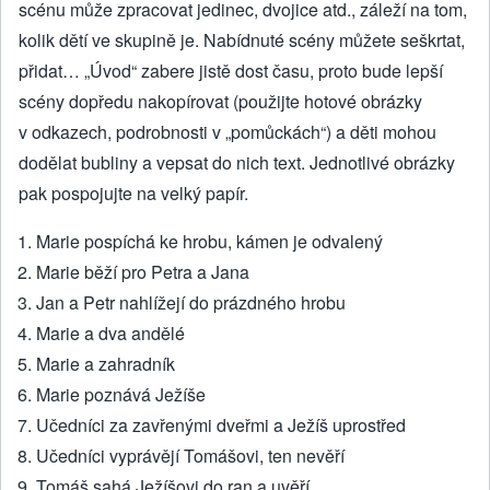
scénu může zpracovat jedinec, dvojice atd., záleží na tom,
kolik dětí ve skupině je. Nabídnuté scény můžete seškrtat,
přidat… „Úvod“ zabere jistě dost času, proto bude lepší
scény dopředu nakopírovat (použijte hotové obrázky
v odkazech, podrobnosti v „pomůckách“) a děti mohou
dodělat bubliny a vepsat do nich text. Jednotlivé obrázky
pak pospojujte na velký papír.
Marie pospíchá ke hrobu, kámen je odvalený
Marie běží pro Petra a Jana
Jan a Petr nahlížejí do prázdného hrobu
Marie a dva andělé
Marie a zahradník
Marie poznává Ježíše
Učedníci za zavřenými dveřmi a Ježíš uprostřed
Učedníci vyprávějí Tomášovi, ten nevěří
Tomáš sahá Ježíšovi do ran a uvěří