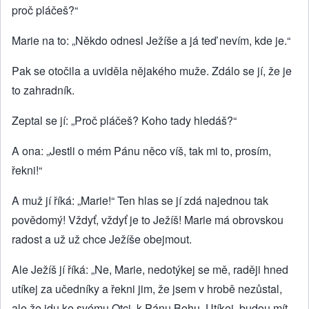
proč pláčeš?“
Marie na to: „Někdo odnesl Ježíše a já teď nevím, kde je.“
Pak se otočila a uviděla nějakého muže. Zdálo se jí, že je
to zahradník.
Zeptal se jí: „Proč pláčeš? Koho tady hledáš?“
A ona: „Jestli o mém Pánu něco víš, tak mi to, prosím,
řekni!“
A muž jí říká: „Marie!“ Ten hlas se jí zdá najednou tak
povědomý! Vždyť, vždyť je to Ježíš! Marie má obrovskou
radost a už už chce Ježíše obejmout.
Ale Ježíš jí říká: „Ne, Marie, nedotýkej se mě, raději hned
utíkej za učedníky a řekni jim, že jsem v hrobě nezůstal,
ale že jdu ke svému Otci, k Pánu Bohu. Utíkej, budou mít