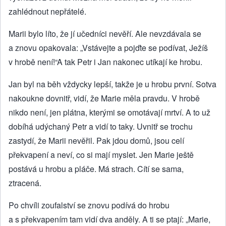
zahlédnout nepřátelé.
Marii bylo líto, že jí učedníci nevěří. Ale nevzdávala se
a znovu opakovala: „Vstávejte a pojďte se podívat, Ježíš
v hrobě není!“A tak Petr i Jan nakonec utíkají ke hrobu.
Jan byl na běh vždycky lepší, takže je u hrobu první. Sotva
nakoukne dovnitř, vidí, že Marie měla pravdu. V hrobě
nikdo není, jen plátna, kterými se omotávají mrtví. A to už
dobíhá udýchaný Petr a vidí to taky. Uvnitř se trochu
zastydí, že Marii nevěřil. Pak jdou domů, jsou celí
překvapení a neví, co si mají myslet. Jen Marie ještě
postává u hrobu a pláče. Má strach. Cítí se sama,
ztracená.
Po chvíli zoufalství se znovu podívá do hrobu
a s překvapením tam vidí dva anděly. A ti se ptají: „Marie,