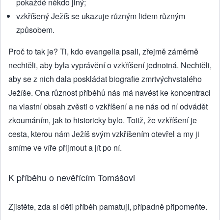
pokaždé někdo jiný;
vzkříšený Ježíš se ukazuje různým lidem různým
způsobem.
Proč to tak je? Ti, kdo evangelia psali, zřejmě záměrně
nechtěli, aby byla vyprávění o vzkříšení jednotná. Nechtěli,
aby se z nich dala poskládat biografie zmrtvýchvstalého
Ježíše. Ona různost příběhů nás má navést ke koncentraci
na vlastní obsah zvěsti o vzkříšení a ne nás od ní odvádět
zkoumáním, jak to historicky bylo. Totiž, že vzkříšení je
cesta, kterou nám Ježíš svým vzkříšením otevřel a my ji
smíme ve víře přijmout a jít po ní.
K příběhu o nevěřícím Tomášovi
Zjistěte, zda si děti příběh pamatují, případně připomeňte.