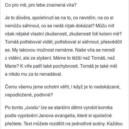
Co pro mě, pro tebe znamená víra?
Je to důvěra, spolehnutí se na to, co nevidím, na co si
nemůžu sáhnout, co se nedá nijak dokázat? Můžu mít
však nějaké vlastní zkušenosti, zkušenosti lidí kolem mě?
Tomáš potřeboval vidět, potřeboval si sáhnout, přesvědčit
se. My takovou možnost nemáme. Naše víra se nerodí
z vidění, ale ze slyšení. Máme to těžší než Tomáš, než
Marie? K víře patří také pochybnosti. Tomáš je také měl
a nikdo mu za to nenadával.
Čemu všemu jsme ochotni věřit, i když je to nedokázané,
nepodložené, podivné?
Po tomto „úvodu“ lze se staršími dětmi vyrobit komiks
podle vyprávění Janova evangelia, které si společně
přečtete. Text můžete rozdělit na jednotlivé scény. Každou