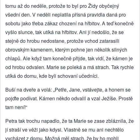
tomu až do neděle, protože to byl pro Židy obyčejný
všední den. V neděli neplatila přísná pravidla daná pro
sobotu jako třeba zákaz chození na hřbitov. A teď konečně
vyšlo slunce, tak utíká na hřbitov. Ani jí nedošlo, že se
stejně do hrobu nedostane, protože vchod zatarasili
obrovským kamenem, kterým pohne jen několik silných
chlapů. Ale když tam konečně přijde, tak vidí, že kámen je
od hrobu odvalen. Marie se poleká a má strach. Tak rychle
utíká do domu, kde byli schovaní učedníci.
Buší na dveře a volá: „Petře, Jane, vstávejte, a honem se
pojďte podívat. Kámen někdo odvalil a vzal Ježíše. Prostě
tam není!“
Petra tak trochu napadlo, že ta Marie se zase zbláznila, že
jí straší ve věži jako kdysi. Vlastně se mu ani nechtělo
vycházet z domu. Možná měl strach, že by ho mohli