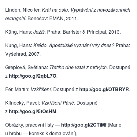
Linden, Nico ter:
Král na oslu. Vyprávění z novozákonních
evangelií.
Benešov: EMAN, 2011.
Küng, Hans:
Ježíš.
Praha: Barrister & Principal, 2013.
Küng, Hans:
Krédo. Apoštolské vyznání víry dnes?
Praha:
Vyšehrad, 2007.
Greplová, Světlana:
Třetího dne vstal z mrtvých.
Dostupné
z
http://goo.gl/2qbL7O
.
Fér, Martin:
Vzkříšení.
Dostupné z
http://goo.gl/OTBRYR
.
Klinecký, Pavel:
Vzkříšení Páně
. Dostupné
z
http://goo.gl/5tOsHM
.
Obrázky, pracovní listy —
http://goo.gl/2CTiMf
(Marie
u hrobu — komiks k domalování),