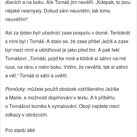
dlaních a na boku. Ale Tomáš jim nevěřil. „Kdepak, to jsou
nějaké nesmysly. Dokud sám neuvidím, tak tomu
neuvěřím!“
Asi za týden byli učedníci zase pospolu v domě. Tentokrát
s nimi byl i Tomáš. A stalo se, že zase přišel Ježíš a zase
byl mezi nimi a uklidňoval je jako před tím. A pak řekl
Tomášovi: „Tomáši, pojď ke mně a klidně si sáhni na mé
ruce, na ránu v mém boku. Vidím, že nevěříš, tak si sáhni
a věř.“ Tomáš si sáhl a uvěřil.
Pomůcky
: můžete použít obrázek vzkříšeného Ježíše
a Marie, s možností doplňování v textu. A k příběhu
o Tomášovi komiks k vymalování. Obojí najdete mezi
odkazy v obrázcích.
Pro starší děti