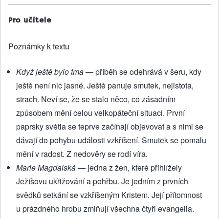
Pro učitele
Poznámky k textu
Když ještě bylo tma
— příběh se odehrává v šeru, kdy
ještě není nic jasné. Ještě panuje smutek, nejistota,
strach. Neví se, že se stalo něco, co zásadním
způsobem mění celou velkopáteční situaci. První
paprsky světla se teprve začínají objevovat a s nimi se
dávají do pohybu události vzkříšení. Smutek se pomalu
mění v radost. Z nedověry se rodí víra.
Marie Magdalská
— jedna z žen, které přihlížely
Ježíšovu ukřižování a pohřbu. Je jedním z prvních
svědků setkání se vzkříšeným Kristem. Její přítomnost
u prázdného hrobu zmiňují všechna čtyři evangelia.