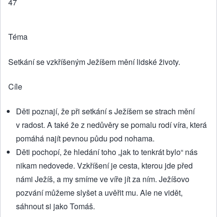
47
Téma
Setkání se vzkříšeným Ježíšem mění lidské životy.
Cíle
Děti poznají, že při setkání s Ježíšem se strach mění
v radost. A také že z nedůvěry se pomalu rodí víra, která
pomáhá najít pevnou půdu pod nohama.
Děti pochopí, že hledání toho „jak to tenkrát bylo“ nás
nikam nedovede. Vzkříšení je cesta, kterou jde před
námi Ježíš, a my smíme ve víře jít za ním. Ježíšovo
pozvání můžeme slyšet a uvěřit mu. Ale ne vidět,
sáhnout si jako Tomáš.