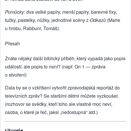
Pomůcky
: dva velké papíry, menší papíry, barevné fixy,
tužky, pastelky, nůžky, jednotlivé scény z
Odkazů
(Marie
u hrobu, Rabbuni, Tomáš).
Přesah
Znáte nějaký další biblický příběh, který vypadá jako popis
událostí, ale popis to není? (např. Gn 1 — zpráva
o stvoření)
Dala by se o vzkříšení vytvořit zpravodajská reportáž do
televizních zpráv? Se staršími dětmi můžete vyzkoušet.
(rozhovor se svědky, kteří toho ale vlastně moc neví,
osoba, o které je řeč, jaksi „nedostupná“ atd.)
Liturgie