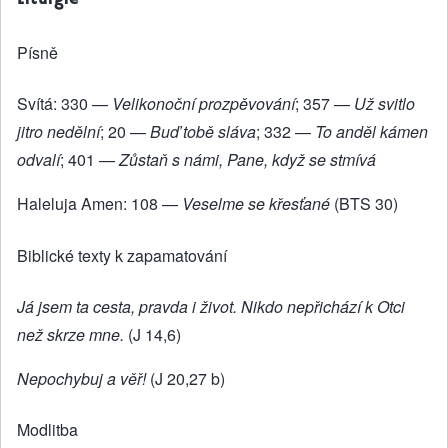
Písně
Svítá: 330 —
Velikonoční prozpěvování
; 357 —
Už svitlo
jitro nedělní
; 20 —
Buď tobě sláva
; 332 —
To anděl kámen
odvalí
; 401 —
Zůstaň s námi, Pane, když se stmívá
Haleluja Amen: 108 —
Veselme se křesťané
(BTS 30)
Biblické texty k zapamatování
Já jsem ta cesta, pravda i život. Nikdo nepřichází k Otci
než skrze mne.
(J 14,6)
Nepochybuj a věř!
(J 20,27 b)
Modlitba