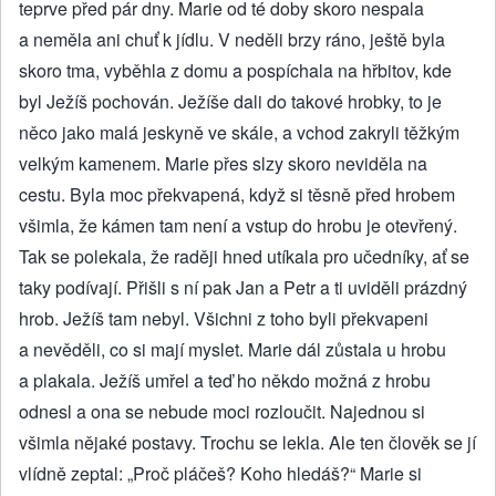
teprve před pár dny. Marie od té doby skoro nespala
a neměla ani chuť k jídlu. V neděli brzy ráno, ještě byla
skoro tma, vyběhla z domu a pospíchala na hřbitov, kde
byl Ježíš pochován. Ježíše dali do takové hrobky, to je
něco jako malá jeskyně ve skále, a vchod zakryli těžkým
velkým kamenem. Marie přes slzy skoro neviděla na
cestu. Byla moc překvapená, když si těsně před hrobem
všimla, že kámen tam není a vstup do hrobu je otevřený.
Tak se polekala, že raději hned utíkala pro učedníky, ať se
taky podívají. Přišli s ní pak Jan a Petr a ti uviděli prázdný
hrob. Ježíš tam nebyl. Všichni z toho byli překvapeni
a nevěděli, co si mají myslet. Marie dál zůstala u hrobu
a plakala. Ježíš umřel a teď ho někdo možná z hrobu
odnesl a ona se nebude moci rozloučit. Najednou si
všimla nějaké postavy. Trochu se lekla. Ale ten člověk se jí
vlídně zeptal: „Proč pláčeš? Koho hledáš?“ Marie si