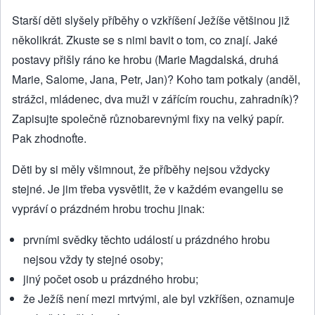
Starší děti slyšely příběhy o vzkříšení Ježíše většinou již
několikrát. Zkuste se s nimi bavit o tom, co znají. Jaké
postavy přišly ráno ke hrobu (Marie Magdalská, druhá
Marie, Salome, Jana, Petr, Jan)? Koho tam potkaly (anděl,
strážci, mládenec, dva muži v zářícím rouchu, zahradník)?
Zapisujte společně různobarevnými fixy na velký papír.
Pak zhodnoťte.
Děti by si měly všimnout, že příběhy nejsou vždycky
stejné. Je jim třeba vysvětlit, že v každém evangeliu se
vypráví o prázdném hrobu trochu jinak:
prvními svědky těchto událostí u prázdného hrobu
nejsou vždy ty stejné osoby;
jiný počet osob u prázdného hrobu;
že Ježíš není mezi mrtvými, ale byl vzkříšen, oznamuje