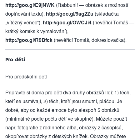
http://goo.gl/E9jNWK
(Rabbuni! — obrázek s možností
doplňování textu),
http://goo.gl/9ag2Zu
(skládačka
„vítězný věnec“),
http://goo.gl/OWCJi4
(nevěřící Tomáš —
krátký komiks k vymalování),
http://goo.gl/R9Bfck
(nevěřící Tomáš, dokreslovačka).
Pro děti
Pro předškolní děti
Připravte si doma pro děti dva druhy obrázků lidí: 1) těch,
kteří se usmívají, 2) těch, kteří jsou smutní, pláčou. Je
dobré, aby od každé emoce bylo alespoň 5 obrázků
(minimálně podle počtu dětí ve skupině). Můžete použít
např. fotografie z rodinného alba, obrázky z časopisů,
okopírovat obrázky z dětských knížek. Obrázky můžete