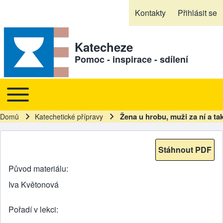
Skip to header
Skip to main navigation
Přejít k hlavnímu obsahu
Skip to footer
Kontakty
Přihlásit se
Sekundární odkazy
Katecheze
Pomoc - inspirace - sdílení
Toggle main menu
Hlavní navigace
Žena u hrobu, muži za ní a t
Domů
Katechetické přípravy
Drobečková navigace
Stáhnout PDF
Původ materiálu
Iva Květonová
Pořadí v lekci