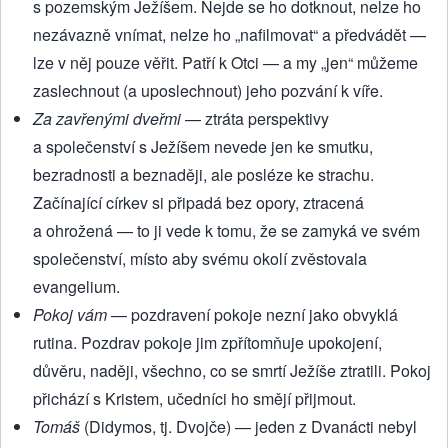
s pozemským Ježíšem. Nejde se ho dotknout, nelze ho
nezávazně vnímat, nelze ho „nafilmovat“ a předvádět —
lze v něj pouze věřit. Patří k Otci — a my „jen“ můžeme
zaslechnout (a uposlechnout) jeho pozvání k víře.
Za zavřenými dveřmi
— ztráta perspektivy
a společenství s Ježíšem nevede jen ke smutku,
bezradnosti a beznaději, ale posléze ke strachu.
Začínající církev si připadá bez opory, ztracená
a ohrožená — to ji vede k tomu, že se zamyká ve svém
společenství, místo aby svému okolí zvěstovala
evangelium.
Pokoj vám
— pozdravení pokoje nezní jako obvyklá
rutina. Pozdrav pokoje jim zpřítomňuje upokojení,
důvěru, naději, všechno, co se smrtí Ježíše ztratili. Pokoj
přichází s Kristem, učedníci ho smějí přijmout.
Tomáš
(Didymos, tj. Dvojče) — jeden z Dvanácti nebyl