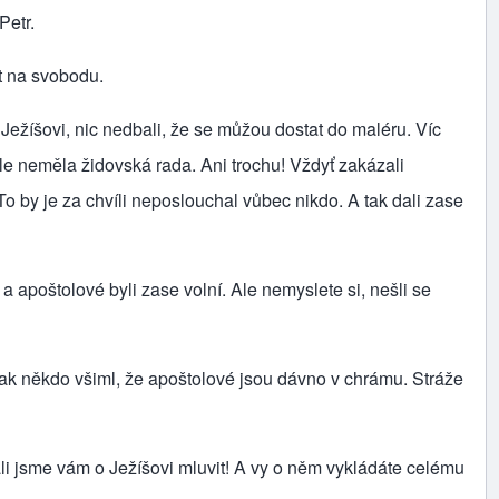
Petr.
it na svobodu.
 Ježíšovi, nic nedbali, že se můžou dostat do maléru. Víc
 ale neměla židovská rada. Ani trochu! Vždyť zakázali
 To by je za chvíli neposlouchal vůbec nikdo. A tak dali zase
a apoštolové byli zase volní. Ale nemyslete si, nešli se
 pak někdo všiml, že apoštolové jsou dávno v chrámu. Stráže
ali jsme vám o Ježíšovi mluvit! A vy o něm vykládáte celému