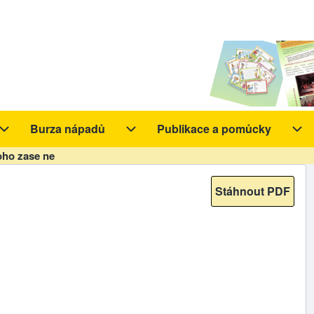
Burza nápadů
Publikace a pomůcky
y sub-navigation
Aktivity sub-navigation
Burza nápadů sub-navigation
Pub
oho zase ne
Stáhnout PDF