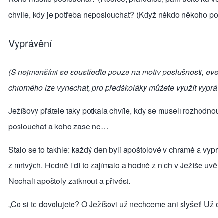
chvíle, kdy je potřeba neposlouchat? (Když někdo někoho
Vyprávění
(S nejmenšími se soustřeďte pouze na motiv poslušnosti, eve
chromého lze vynechat, pro předškoláky můžete využít vypráv
Ježíšovy přátele taky potkala chvíle, kdy se museli rozhodn
poslouchat a koho zase ne…
Stalo se to takhle: každý den byli apoštolové v chrámě a vyprá
z mrtvých. Hodně lidí to zajímalo a hodně z nich v Ježíše uv
Nechali apoštoly zatknout a přivést.
„Co si to dovolujete? O Ježíšovi už nechceme ani slyšet! Už 