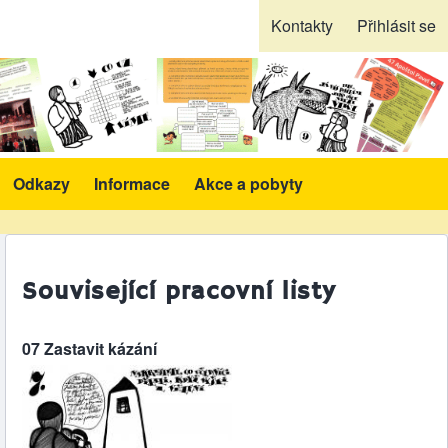
Kontakty
Přihlásit se
Odkazy
Informace
Akce a pobyty
likace a pomůcky sub-navigation
Související pracovní listy
07 Zastavit kázání