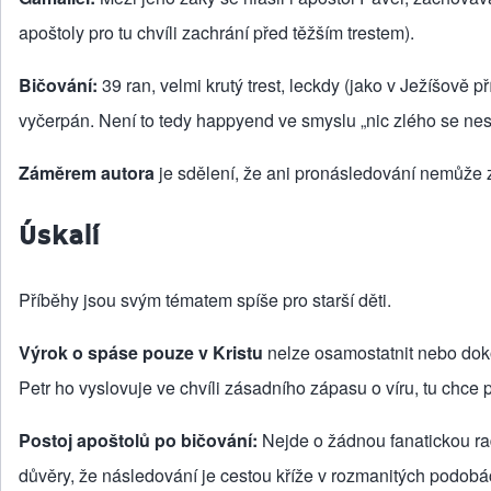
apoštoly pro tu chvíli zachrání před těžším trestem).
Bičování:
39 ran, velmi krutý trest, leckdy (jako v Ježíšově
vyčerpán. Není to tedy happyend ve smyslu „nic zlého se nes
Záměrem autora
je sdělení, že ani pronásledování nemůže za
Úskalí
Příběhy jsou svým tématem spíše pro starší děti.
Výrok o spáse pouze v Kristu
nelze osamostatnit nebo dok
Petr ho vyslovuje ve chvíli zásadního zápasu o víru, tu chce p
Postoj apoštolů po bičování:
Nejde o žádnou fanatickou rad
důvěry, že následování je cestou kříže v rozmanitých podobác