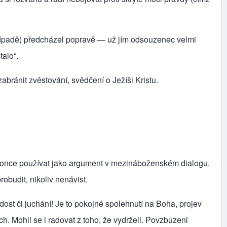
 případě) předcházel popravě — už jím odsouzenec velmi
talo“.
bránit zvěstování, svědčení o Ježíši Kristu.
once používat jako argument v mezináboženském dialogu.
robudit, nikoliv nenávist.
ost či juchání! Je to pokojné spolehnutí na Boha, projev
h. Mohli se i radovat z toho, že vydrželi. Povzbuzeni