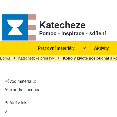
Skip to header
Skip to main navigation
Přejít k hlavnímu obsahu
Skip to footer
Sekundární odkazy
Katecheze
Pomoc - inspirace - sdílení
Pracovní materiály
Aktivity
Hlavní navigace
Pracovní materiál
Koho v životě poslouchat a k
Domů
Katechetické přípravy
Drobečková navigace
Původ materiálu
Alexandra Jacobea
Pořadí v lekci
6