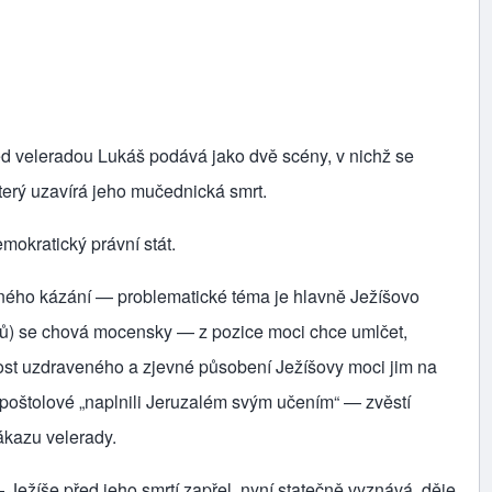
ed veleradou Lukáš podává jako dvě scény, v nichž se
terý uzavírá jeho mučednická smrt.
mokratický právní stát.
dného kázání — problematické téma je hlavně Ježíšovo
eů) se chová mocensky — z pozice moci chce umlčet,
mnost uzdraveného a zjevné působení Ježíšovy moci jim na
 apoštolové „naplnili Jeruzalém svým učením“ — zvěstí
ákazu velerady.
Ježíše před jeho smrtí zapřel, nyní statečně vyznává, děje