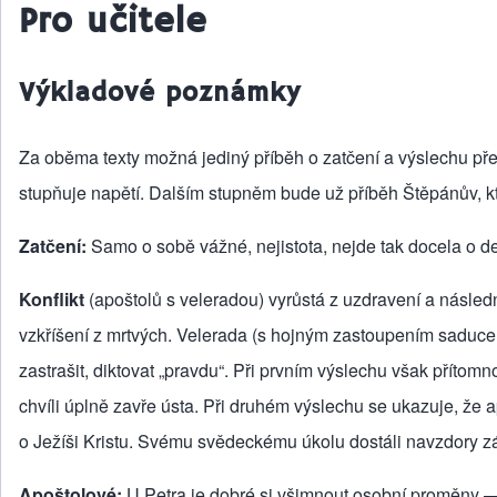
Pro učitele
Výkladové poznámky
Za oběma texty možná jediný příběh o zatčení a výslechu př
stupňuje napětí. Dalším stupněm bude už příběh Štěpánův, k
Zatčení:
Samo o sobě vážné, nejistota, nejde tak docela o de
Konflikt
(apoštolů s veleradou) vyrůstá z uzdravení a násle
vzkříšení z mrtvých. Velerada (s hojným zastoupením saduc
zastrašit, diktovat „pravdu“. Při prvním výslechu však příto
chvíli úplně zavře ústa. Při druhém výslechu se ukazuje, že
o Ježíši Kristu. Svému svědeckému úkolu dostáli navzdory z
Apoštolové:
U Petra je dobré si všimnout osobní proměny — 