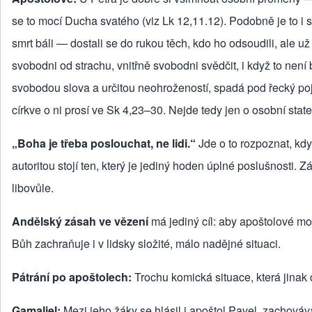
se to mocí Ducha svatého (viz Lk 12,11.12). Podobně je to i s
smrt báli — dostali se do rukou těch, kdo ho odsoudili, ale 
svobodni od strachu, vnitřně svobodni svědčit, i když to nen
svobodou slova a určitou neohrožeností, spadá pod řecký poje
církve o ni prosí ve Sk 4,23–30. Nejde tedy jen o osobní sta
„Boha je třeba poslouchat, ne lidi.“
Jde o to rozpoznat, kdy
autoritou stojí ten, který je jediný hoden úplné poslušnosti.
libovůle.
Andělský zásah ve vězení
má jediný cíl: aby apoštolové moh
Bůh zachraňuje i v lidsky složité, málo nadějné situaci.
Pátrání po apoštolech:
Trochu komická situace, která jinak
Gamaliel:
Mezi jeho žáky se hlásil i apoštol Pavel, zachovává