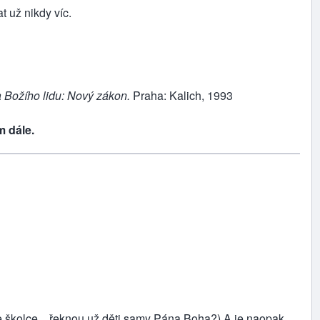
 už nikdy víc.
 Božího lidu: Nový zákon.
Praha: Kalich, 1993
 dále.
 ve školce…řeknou už děti samy Pána Boha?) A je naopak