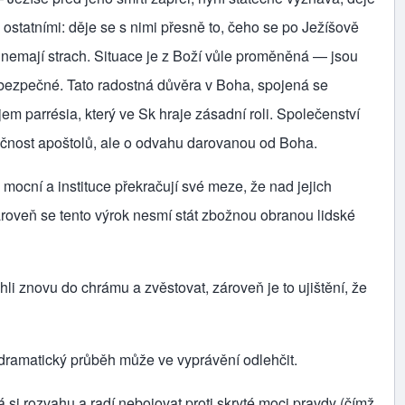
 ostatními: děje se s nimi přesně to, čeho se po Ježíšově
už nemají strach. Situace je z Boží vůle proměněná — jsou
í bezpečné. Tato radostná důvěra v Boha, spojená se
m parrésia, který ve Sk hraje zásadní roli. Společenství
tečnost apoštolů, ale o odvahu darovanou od Boha.
 mocní a instituce překračují své meze, že nad jejich
 Zároveň se tento výrok nesmí stát zbožnou obranou lidské
li znovu do chrámu a zvěstovat, zároveň je to ujištění, že
 dramatický průběh může ve vyprávění odlehčit.
 si rozvahu a radí nebojovat proti skryté moci pravdy (čímž