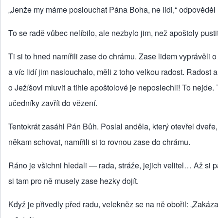
„Jenže my máme poslouchat Pána Boha, ne lidi,“ odpověděl 
To se radě vůbec nelíbilo, ale nezbylo jim, než apoštoly pust
Ti si to hned namířili zase do chrámu. Zase lidem vyprávěli o
a víc lidí jim naslouchalo, měli z toho velkou radost. Radost
o Ježíšovi mluvit a tihle apoštolové je neposlechli! To nejde.
učedníky zavřít do vězení.
Tentokrát zasáhl Pán Bůh. Poslal anděla, který otevřel dveře, 
někam schovat, namířili si to rovnou zase do chrámu.
Ráno je všichni hledali — rada, stráže, jejich velitel… Až si
si tam pro ně musely zase hezky dojít.
Když je přivedly před radu, velekněz se na ně obořil: „Zakáz