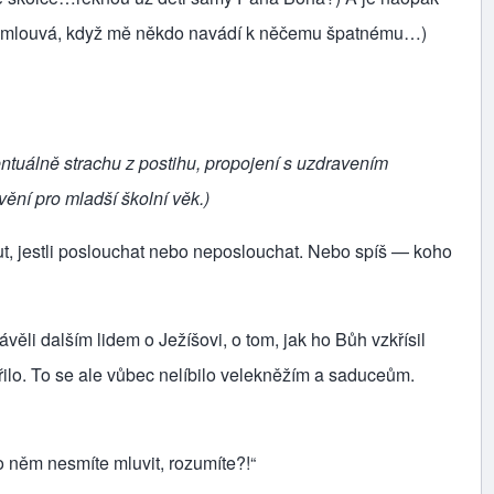
 pomlouvá, když mě někdo navádí k něčemu špatnému…)
ntuálně strachu z postihu, propojení s uzdravením
ění pro mladší školní věk.)
out, jestli poslouchat nebo neposlouchat. Nebo spíš — koho
věli dalším lidem o Ježíšovi, o tom, jak ho Bůh vzkřísil
ěřilo. To se ale vůbec nelíbilo velekněžím a saduceům.
o něm nesmíte mluvit, rozumíte?!“