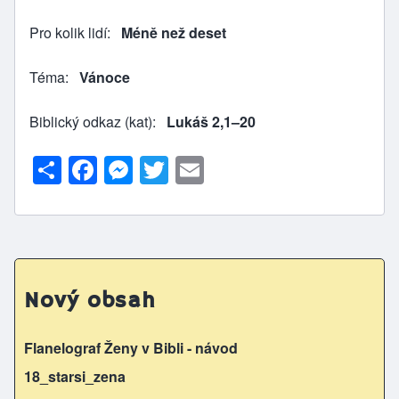
Pro kolik lidí
Méně než deset
Téma
Vánoce
Biblický odkaz (kat)
Lukáš 2,1–20
S
F
M
T
E
h
a
e
w
m
ar
c
s
itt
ai
e
e
s
er
l
b
e
Nový obsah
o
n
o
g
Flanelograf Ženy v Bibli - návod
k
er
18_starsi_zena