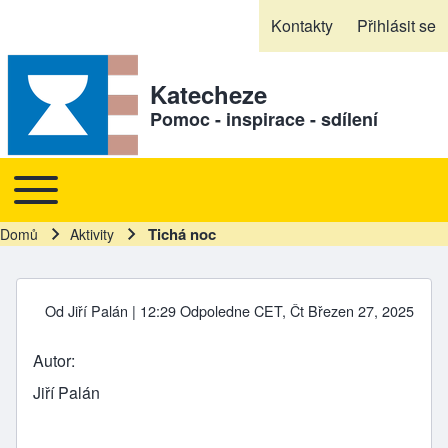
Skip to header
Skip to main navigation
Přejít k hlavnímu obsahu
Skip to footer
Kontakty
Přihlásit se
Sekundární odkazy
Katecheze
Pomoc - inspirace - sdílení
Toggle main menu
Hlavní navigace
Tichá noc
Domů
Aktivity
Drobečková navigace
Od
Jiří Palán
| 12:29 Odpoledne CET, Čt Březen 27, 2025
Autor
Jiří Palán