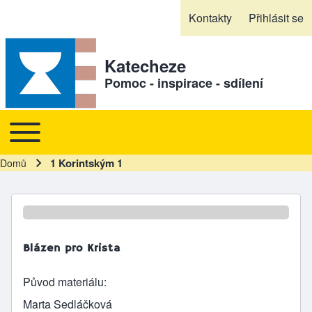
Skip to header
Skip to main navigation
Přejít k hlavnímu obsahu
Skip to footer
Kontakty
Přihlásit se
Sekundární odkazy
Katecheze
Pomoc - inspirace - sdílení
Toggle main menu
Hlavní navigace
1 Korintským 1
Domů
Drobečková navigace
Blázen pro Krista
Původ materiálu
Marta Sedláčková