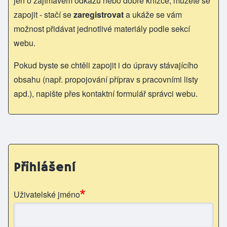
jen o zajímavém odkazu nebo dobré knížce, můžete se
zapojit - stačí se
zaregistrovat
a ukáže se vám
možnost přidávat jednotlivé materiály podle sekcí
webu.
Pokud byste se chtěli zapojit i do úpravy stávajícího
obsahu (např. propojování příprav s pracovními listy
apd.), napište přes kontaktní formulář správci webu.
Přihlášení
Uživatelské jméno