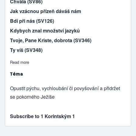
Chvála (SV86)
Jak vzácnou přízeň dáváš nám
Bdí při nás (SV126)
Kdybych znal množství jazyků
Tvoje, Pane Kriste, dobrota (SV346)
Ty víš (SV348)
Read more
about Blázen pro Krista
Téma
Opustit pýchu, vychloubání či povyšování a přidržet
se pokorného Ježíše
Subscribe to 1 Korintským 1