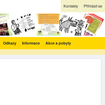
Kontakty
Přihlásit se
Odkazy
Informace
Akce a pobyty
likace a pomůcky sub-navigation