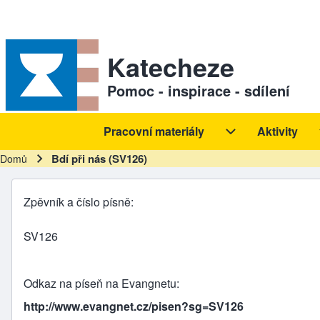
Skip to header
Skip to main navigation
Přejít k hlavnímu obsahu
Skip to footer
Sekundární odkazy
Katecheze
Pomoc - inspirace - sdílení
Pracovní materiály
Aktivity
Hlavní navigace
Pracovní materiál
Bdí při nás (SV126)
Domů
Drobečková navigace
Zpěvník a číslo písně
SV126
Odkaz na píseň na Evangnetu
http://www.evangnet.cz/pisen?sg=SV126