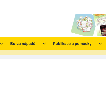
Burza nápadů
Publikace a pomůcky
y sub-navigation
Aktivity sub-navigation
Burza nápadů sub-navigation
Pub