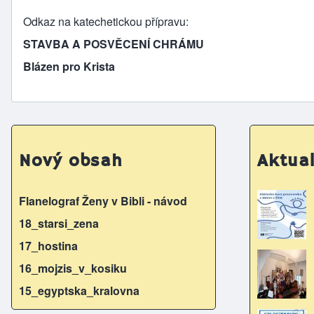
Odkaz na katechetickou přípravu
STAVBA A POSVĚCENÍ CHRÁMU
Blázen pro Krista
Nový obsah
Aktual
Flanelograf Ženy v Bibli - návod
18_starsi_zena
17_hostina
16_mojzis_v_kosiku
15_egyptska_kralovna