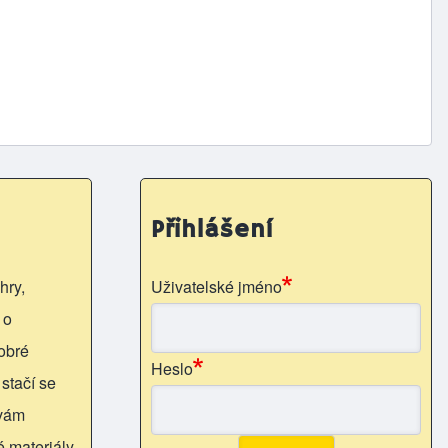
Přihlášení
hry,
Uživatelské jméno
 o
obré
Heslo
 stačí se
 vám
é materiály