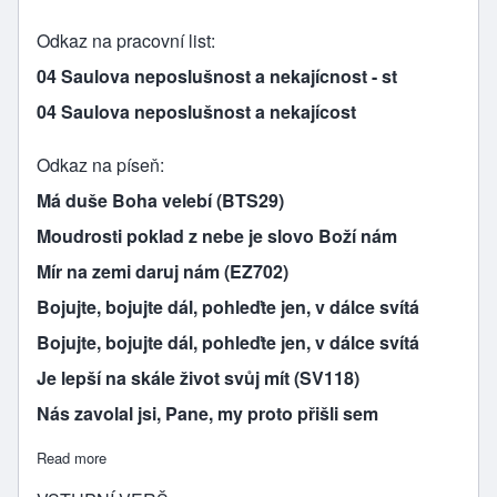
Odkaz na pracovní list
04 Saulova neposlušnost a nekajícnost - st
04 Saulova neposlušnost a nekajícost
Odkaz na píseň
Má duše Boha velebí (BTS29)
Moudrosti poklad z nebe je slovo Boží nám
Mír na zemi daruj nám (EZ702)
Bojujte, bojujte dál, pohleďte jen, v dálce svítá
Bojujte, bojujte dál, pohleďte jen, v dálce svítá
Je lepší na skále život svůj mít (SV118)
Nás zavolal jsi, Pane, my proto přišli sem
Read more
about SAULOVA NEPOSLUŠNOST A NEKAJÍCNOST