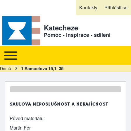
Skip to header
Skip to main navigation
Přejít k hlavnímu obsahu
Skip to footer
Kontakty
Přihlásit se
Sekundární odkazy
Katecheze
Pomoc - inspirace - sdílení
Toggle main menu
Hlavní navigace
1 Samuelova 15,1–35
Domů
Drobečková navigace
SAULOVA NEPOSLUŠNOST A NEKAJÍCNOST
Původ materiálu
Martin Fér