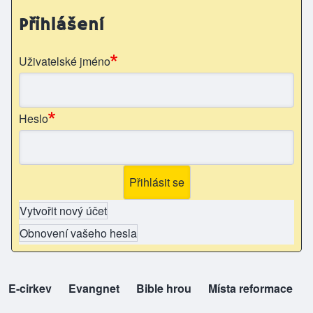
Přihlášení
Uživatelské jméno
Heslo
Vytvořit nový účet
Obnovení vašeho hesla
E-cirkev
(opens in new tab)
Evangnet
(opens in new tab)
Bible hrou
(opens in new tab)
Místa reformace
(opens in new tab)
top-odkazy