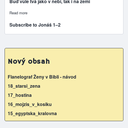
Buď vůle tvá jako v nebi, tak i na zemi
Read more
about 5/1 Buď vůle tvá - Jonáš
Subscribe to Jonáš 1–2
Nový obsah
Flanelograf Ženy v Bibli - návod
18_starsi_zena
17_hostina
16_mojzis_v_kosiku
15_egyptska_kralovna