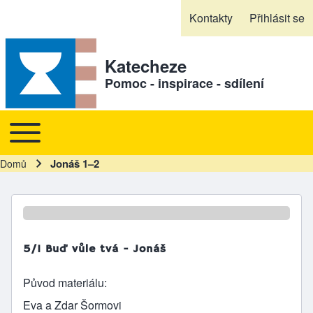
Skip to header
Skip to main navigation
Přejít k hlavnímu obsahu
Skip to footer
Kontakty
Přihlásit se
Sekundární odkazy
Katecheze
Pomoc - inspirace - sdílení
Toggle main menu
Hlavní navigace
Jonáš 1–2
Domů
Drobečková navigace
5/1 Buď vůle tvá - Jonáš
Původ materiálu
Eva a Zdar Šormovi