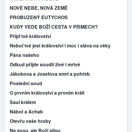
NOVÉ NEBE, NOVÁ ZEMĚ
PROBUZENÝ EUTYCHOS
KUDY VEDE BOŽÍ CESTA V PÍSMECH?
Přijď tvé království
Neboť tvé jest království i moc i sláva na věky
Pána našeho
Odkud přijde soudit živé i mrtvé
Jákobova a Josefova smrt a pohřeb
Poslední soud
O prvním království a prvním králi
Saul králem
Nábot a Achab
Otevřu vaše hroby
Ne svou, ale Boží silou