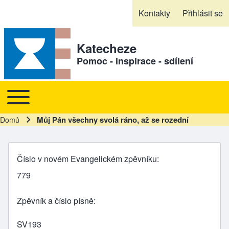
Skip to header
Skip to main navigation
Přejít k hlavnímu obsahu
Skip to footer
Kontakty
Přihlásit se
Sekundární odkazy
Katecheze
Pomoc - inspirace - sdílení
Toggle main menu
Hlavní navigace
Můj Pán všechny svolá ráno, až se rozední
Domů
Drobečková navigace
Číslo v novém Evangelickém zpěvníku
779
Zpěvník a číslo písně
SV193