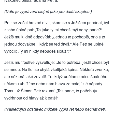
Nakonec přišla řada na Petra.
(Dále je vyprávění stejné jako pro další skupinu.)
Petr se začal hrozně divit, skoro se s Ježíšem pohádal, byl
z toho úplně paf: „To jako ty mi chceš mýt nohy, pane?“
Ježíš mu klidně odpovídá: „Jednou to pochopíš, ono ti to
jednou docvakne, i když se teď divíš.“ Ale Petr se úplně
vytočil: „Ty mi nikdy nebudeš sloužit!“
Ježíš mu trpělivě vysvětluje: „Je to potřeba, jestli chceš být
se mnou. Na lidi se chytá všelijaká špína. Některá zvenku,
ale některá také zevnitř. To, když uděláme něco špatného,
někomu ublížíme nebo nám hlavu zamotají zlé nápady.
Tomu už Šimon Petr rozumí. „Tak pane, to potřebuju
vydrhnout od hlavy až k patě!“
(Následující odstavec můžete vyprávět nebo nechat děti,