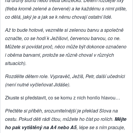
na druhý sluhu nebo třeba uklízečku. Dětem rozdejte fixy
(třeba kromě zelené a červené) a ke každému s nimi pište,
co dělá, jaký je a jak se k němu chovají ostatní lidé.
Až to bude hotové, vezměte si zelenou barvu a společně
označte, co se hodí k Ježíšovi, červenou barvou, co ne.
Můžete si povídat proč, něco může být dokonce označeno
i oběma barvami, protože se různě choval v různých
situacích).
Rozdělte dětem role. Vypravěč, Ježíš, Petr, další učedníci
(není nutné vyčleňovat Jidáše).
Zkuste si představit, co se komu z nich honilo hlavou…
Přečtěte si příběh, srozumitelnější je překlad Slova na
cestu. Pokud děti rádi čtou, můžete ho číst po rolích.
Mějte
ho pak vytištěný na A4 nebo A5
, lépe se s ním pracuje,