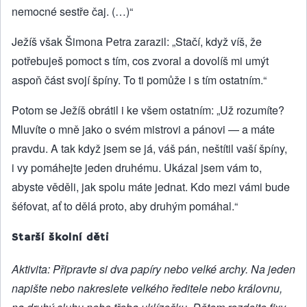
nemocné sestře čaj. (…)“
Ježíš však Šimona Petra zarazil: „Stačí, když víš, že
potřebuješ pomoct s tím, cos zvoral a dovolíš mi umýt
aspoň část svojí špíny. To ti pomůže i s tím ostatním.“
Potom se Ježíš obrátil i ke všem ostatním: „Už rozumíte?
Mluvíte o mně jako o svém mistrovi a pánovi — a máte
pravdu. A tak když jsem se já, váš pán, neštítil vaší špíny,
i vy pomáhejte jeden druhému. Ukázal jsem vám to,
abyste věděli, jak spolu máte jednat. Kdo mezi vámi bude
šéfovat, ať to dělá proto, aby druhým pomáhal.“
Starší školní děti
Aktivita: Připravte si dva papíry nebo velké archy. Na jeden
napište nebo nakreslete velkého ředitele nebo královnu,