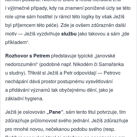
i výjimečné případy, kdy na znamení ponížené úcty se této
role ujme sám hostitel (v rámci této logiky by však Ježíš
byl příjemcem této péče). Zde je ovšem zdůrazněn další
motiv — Ježíš vyzdvihuje
službu
jako takovou a sám „jde
příkladem“.
Rozhovor s Petrem
představuje typické „janovské
nedorozumění“ (podobně např. Nikodém či Samařanka
u studny). Třikrát si Ježíš a Petr odpovídají — Petrovo
nechápání dává prostor postupnému vysvětlování
a přidávání významů tak obyčejnému dění, jako je
základní hygiena.
Ježíš je oslovován
„Pane“
, sám tento titul potvrzuje, tím
zdůrazňuje průlomovost svého jednání. Ježíš zdůrazňuje
pro mnohé novou, nečekanou podobu svého (resp.