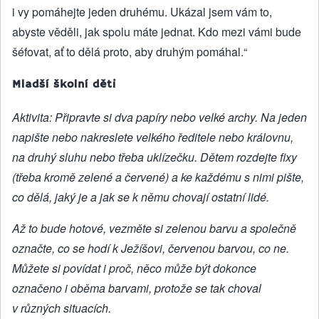
i vy pomáhejte jeden druhému. Ukázal jsem vám to,
abyste věděli, jak spolu máte jednat. Kdo mezi vámi bude
šéfovat, ať to dělá proto, aby druhým pomáhal.“
Mladší školní děti
Aktivita: Připravte si dva papíry nebo velké archy. Na jeden
napište nebo nakreslete velkého ředitele nebo královnu,
na druhý sluhu nebo třeba uklízečku. Dětem rozdejte fixy
(třeba kromě zelené a červené) a ke každému s nimi pište,
co dělá, jaký je a jak se k němu chovají ostatní lidé.
Až to bude hotové, vezměte si zelenou barvu a společně
označte, co se hodí k Ježíšovi, červenou barvou, co ne.
Můžete si povídat i proč, něco může být dokonce
označeno i oběma barvami, protože se tak choval
v různých situacích.