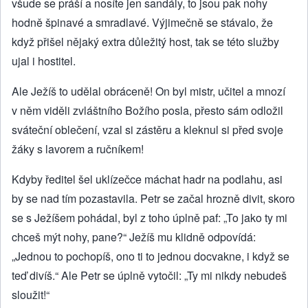
všude se práší a nosíte jen sandály, to jsou pak nohy
hodně špinavé a smradlavé. Výjimečně se stávalo, že
když přišel nějaký extra důležitý host, tak se této služby
ujal i hostitel.
Ale Ježíš to udělal obráceně! On byl mistr, učitel a mnozí
v něm viděli zvláštního Božího posla, přesto sám odložil
sváteční oblečení, vzal si zástěru a kleknul si před svoje
žáky s lavorem a ručníkem!
Kdyby ředitel šel uklízečce máchat hadr na podlahu, asi
by se nad tím pozastavila. Petr se začal hrozně divit, skoro
se s Ježíšem pohádal, byl z toho úplně paf: „To jako ty mi
chceš mýt nohy, pane?“ Ježíš mu klidně odpovídá:
„Jednou to pochopíš, ono ti to jednou docvakne, i když se
teď divíš.“ Ale Petr se úplně vytočil: „Ty mi nikdy nebudeš
sloužit!“