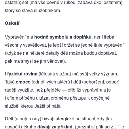
ostatní); šéf (má vše pevně v rukou, zadává úkol ostatním),
který se stává služebníkem.
Úskalí
Vyprávění má
hodně symbolů a doplňků
, není třeba
všechny vysvětlovat, je lepší držet se jedné linie vyprávění
(když se na některé detaily děti možná budou doptávat,
pak má smysl se jim věnovat).
I
fyzická rovina
(tělesná služba) má svůj velký význam.
Také
emoce
jednotlivých aktérů i dětí (pohoršení, odpor)
raději využijte, než přejděte — přiblíží vyprávění a je
i cílem příběhu ukázat proměnu přístupu k obyčejné
službě, kterou Ježíš přináší.
Děti (a nejen ony) bývají alergické na situaci, kdy jim
dospělí někoho
dávají za příklad
. („Vezmi si příklad z…” je