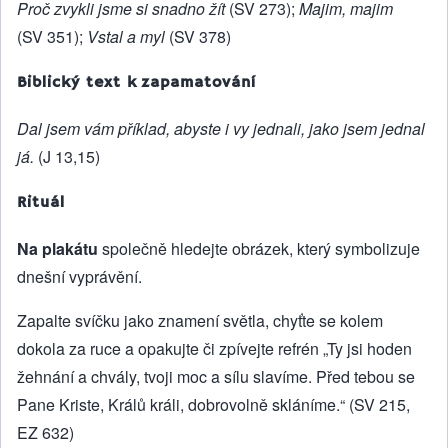
Proč zvykli jsme si snadno žít
(SV 273);
Majim, majim
(SV 351);
Vstal a myl
(SV 378)
Biblický text k zapamatování
Dal jsem vám příklad, abyste i vy jednali, jako jsem jednal
já.
(J 13,15)
Rituál
Na plakátu
společně hledejte obrázek, který symbolizuje
dnešní vyprávění.
Zapalte svíčku jako znamení světla, chyťte se kolem
dokola za ruce a opakujte či zpívejte refrén „Ty jsi hoden
žehnání a chvály, tvoji moc a sílu slavíme. Před tebou se
Pane Kriste, Králů králi, dobrovolně skláníme.“ (SV 215,
EZ 632)