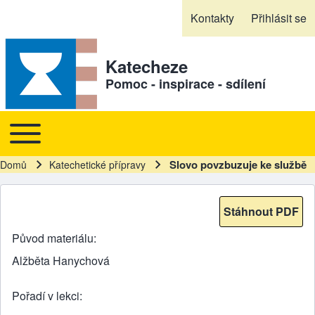
Skip to header
Skip to main navigation
Přejít k hlavnímu obsahu
Skip to footer
Kontakty
Přihlásit se
Sekundární odkazy
Katecheze
Pomoc - inspirace - sdílení
Toggle main menu
Hlavní navigace
Slovo povzbuzuje ke službě
Domů
Katechetické přípravy
Drobečková navigace
Stáhnout PDF
Původ materiálu
Alžběta Hanychová
Pořadí v lekci