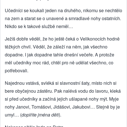
Učedníci se koukali jeden na druhého, nikomu se nechtělo
na zem a starat se o unavené a smradlavé nohy ostatních.
Nikdo se k takové službě neměl…
Ježíš dobře věděl, že ho ještě čeká o Velikonocích hodně
těžkých chvil. Věděl, že záleží na něm, jak všechno
dopadne. I jak dopadne tahle dnešní večeře. A protože
měl učedníky moc rád, chtěl pro ně udělat všechno, co
potřebovali.
Najednou vstává, svléká si slavnostní šaty, místo nich si
bere obyčejnou zástěru. Pak nalévá vodu do lavoru, kleká
si před učedníky a začíná jejich ušlapané nohy mýt. Myje
nohy Janovi, Tomášovi, Jidášovi, Jakubovi… Stejně by je
umyl… (
doplňte jména dětí
).