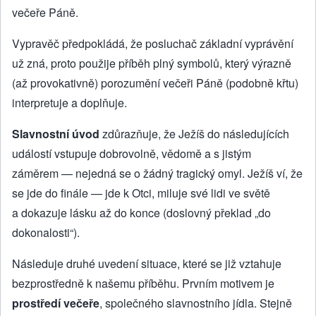
večeře Páně.
Vypravěč předpokládá, že posluchač základní vyprávění
už zná, proto použije příběh plný symbolů, který výrazně
(až provokativně) porozumění večeři Páně (podobně křtu)
interpretuje a doplňuje.
Slavnostní úvod
zdůrazňuje, že Ježíš do následujících
událostí vstupuje dobrovolně, vědomě a s jistým
záměrem — nejedná se o žádný tragický omyl. Ježíš ví, že
se jde do finále — jde k Otci, miluje své lidi ve světě
a dokazuje lásku až do konce (doslovný překlad „do
dokonalosti“).
Následuje druhé uvedení situace, které se již vztahuje
bezprostředně k našemu příběhu. Prvním motivem je
prostředí večeře
, společného slavnostního jídla. Stejně