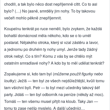
chodili, a tak bylo něco dost nepříjemně cítit. Co to asi
bylo? (…) No jasně, smrděly jim nohy. To by takovou
večeři mohlo pěkně znepříjemnit.
Koupelnu tenkrát po ruce neměli, bylo zvykem, že každá
bohatší domácnost měla někoho, kdo se o to uměl
postarat. Nějakého otroka, který si vzal zástěru a lavor,
a jednomu po druhém ty nohy umyl. Jenže tady žádný
otrok nebyl. Co s tím? Komu z vás by se chtělo mýt
ostatním smradlavé nohy? A kdo by to měl udělat tenkrát?
Zopakujeme si, kdo tam byl (
můžeme použít figurky nebo
loutky
): Ježíš — ten byl ze všech nejdůležitější, kvůli tomu
tam všichni byli. Petr — to byl mezi učedníky takový šéf
party. Jidáš — ten byl odborník na peníze (někdy až moc).
Tomáš — ten všemu musel přijít na kloub. Taky Jan —
tomu to zase nejlíp myslelo. A další učedníci…