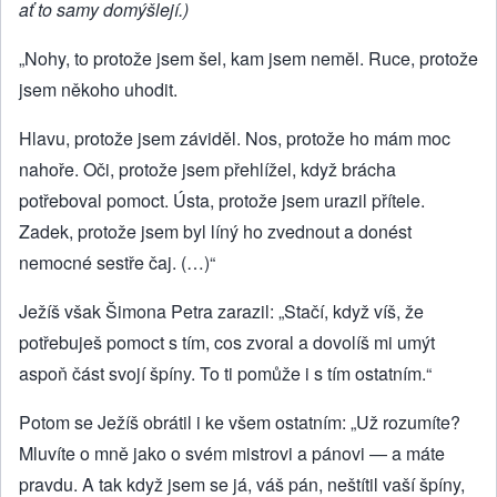
ať to samy domýšlejí.)
„Nohy, to protože jsem šel, kam jsem neměl. Ruce, protože
jsem někoho uhodit.
Hlavu, protože jsem záviděl. Nos, protože ho mám moc
nahoře. Oči, protože jsem přehlížel, když brácha
potřeboval pomoct. Ústa, protože jsem urazil přítele.
Zadek, protože jsem byl líný ho zvednout a donést
nemocné sestře čaj. (…)“
Ježíš však Šimona Petra zarazil: „Stačí, když víš, že
potřebuješ pomoct s tím, cos zvoral a dovolíš mi umýt
aspoň část svojí špíny. To ti pomůže i s tím ostatním.“
Potom se Ježíš obrátil i ke všem ostatním: „Už rozumíte?
Mluvíte o mně jako o svém mistrovi a pánovi — a máte
pravdu. A tak když jsem se já, váš pán, neštítil vaší špíny,