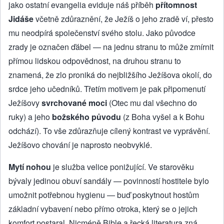
jako ostatní evangelia eviduje náš příběh
přítomnost
Jidáše
včetně zdůraznění, že Ježíš o jeho zradě ví, přesto
mu neodpírá společenství svého stolu. Jako původce
zrady je označen ďábel — na jednu stranu to může zmírnit
přímou lidskou odpovědnost, na druhou stranu to
znamená, že zlo proniká do nejbližšího Ježíšova okolí, do
srdce jeho učedníků. Třetím motivem je pak připomenutí
Ježíšovy
svrchované moci
(Otec mu dal všechno do
ruky) a jeho
božského původu
(z Boha vyšel a k Bohu
odchází). To vše zdůrazňuje cílený kontrast ve vyprávění.
Ježíšovo chování je naprosto neobvyklé.
Mytí nohou
je služba velice ponižující. Ve starověku
bývaly jedinou obuví sandály — povinností hostitele bylo
umožnit potřebnou hygienu — buď poskytnout hostům
základní vybavení nebo přímo otroka, který se o jejich
komfort postaral. Nicméně Bible a řecká literatura zná