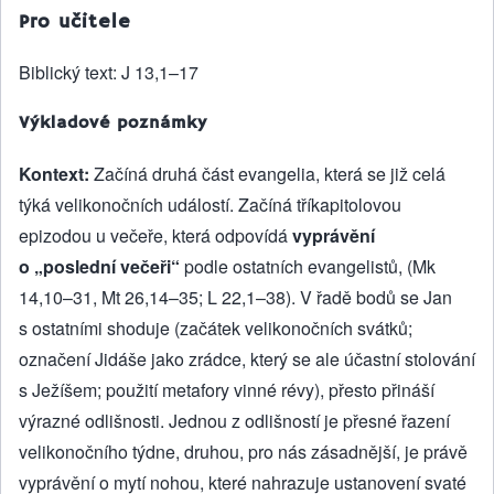
Pro učitele
Biblický text: J 13,1–17
Výkladové poznámky
Kontext:
Začíná druhá část evangelia, která se již celá
týká velikonočních událostí. Začíná tříkapitolovou
epizodou u večeře, která odpovídá
vyprávění
o „poslední večeři“
podle ostatních evangelistů, (Mk
14,10–31, Mt 26,14–35; L 22,1–38). V řadě bodů se Jan
s ostatními shoduje (začátek velikonočních svátků;
označení Jidáše jako zrádce, který se ale účastní stolování
s Ježíšem; použití metafory vinné révy), přesto přináší
výrazné odlišnosti. Jednou z odlišností je přesné řazení
velikonočního týdne, druhou, pro nás zásadnější, je právě
vyprávění o mytí nohou, které nahrazuje ustanovení svaté