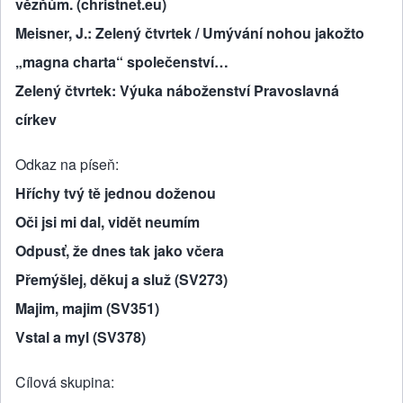
vězňům. (christnet.eu)
Meisner, J.: Zelený čtvrtek / Umývání nohou jakožto
„magna charta“ společenství…
Zelený čtvrtek: Výuka náboženství Pravoslavná
církev
Odkaz na píseň
Hříchy tvý tě jednou doženou
Oči jsi mi dal, vidět neumím
Odpusť, že dnes tak jako včera
Přemýšlej, děkuj a služ (SV273)
Majim, majim (SV351)
Vstal a myl (SV378)
Cílová skupina