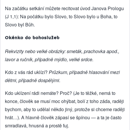
Na začátku setkání můžete recitovat úvod Janova Prologu
(J 1,1): Na počátku bylo Slovo, to Slovo bylo u Boha, to
Slovo byl Bůh.
Okénko do bohoslužeb
Rekvizity nebo velké obrázky: smeták, prachovka apod.,
lavor a ručník, případně mýdlo, velké srdce.
Kdo z vás rád uklízí?
Průzkum, případně hlasování mezi
dětmi, případně dospělými.
Kdo uklízení rádi nemáte? Proč? (Je to těžké, nemá to
konce, člověk se musí moc ohýbat, bolí z toho záda, raději
bychom, aby to udělal někdo jiný, protože si chceme raději
hrát…). A hlavně člověk zápasí se špínou — a ta je často
smradlavá, hnusná a prostě fuj.