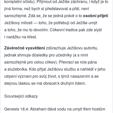
kompletní očistu). Přijmout od Ježíše záchranu, i když je to
jiná forma, než bych si představoval a přál, není
samozřejmé. Zdá se, že se jedná právě o to
osobní přijetí
Ježíšovy milosti — toho, že potřebuji od Ježíše umýt
a toho, že mu to dovolím. Církevní tradice pak zde slyší
i narážku na křest.
Závěrečné vysvětlení
zdůrazňuje Ježíšovu autoritu,
jednak shrnuje důsledky pro učedníky (a s nimi
samozřejmě pro celou církev). Převrací se role pána
a služebníka. Kdo přijal Ježíšovu službu a nahlédl v jeho
utrpení význam pro svůj život, s týmž nasazením a se
stejnou láskou se má obracet k druhým lidem.
Související odkazy
Genesis 18,4: Abraham dává vodu na umytí třem hostům