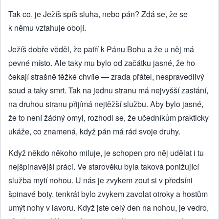
Tak co, je Ježíš spíš sluha, nebo pán? Zdá se, že se
k němu vztahuje obojí.
Ježíš dobře věděl, že patří k Pánu Bohu a že u něj má
pevné místo. Ale taky mu bylo od začátku jasné, že ho
čekají strašně těžké chvíle — zrada přátel, nespravedlivý
soud a taky smrt. Tak na jednu stranu má nejvyšší zastání,
na druhou stranu přijímá nejtěžší službu. Aby bylo jasné,
že to není žádný omyl, rozhodl se, že učedníkům prakticky
ukáže, co znamená, když pán má rád svoje druhy.
Když někdo někoho miluje, je schopen pro něj udělat i tu
nejšpinavější práci. Ve starověku byla taková ponižující
služba mytí nohou. U nás je zvykem zout si v předsíni
špinavé boty, tenkrát bylo zvykem zavolat otroky a hostům
umýt nohy v lavoru. Když jste celý den na nohou, je vedro,