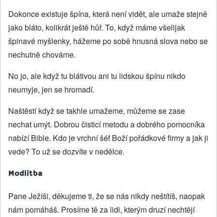
Dokonce existuje špína, která není vidět, ale umaže stejně
jako bláto, kolikrát ještě hůř. To, když máme všelijak
špinavé myšlenky, hážeme po sobě hnusná slova nebo se
nechutně chováme.
No jo, ale když tu blátivou ani tu lidskou špínu nikdo
neumyje, jen se hromadí.
Naštěstí když se takhle umažeme, můžeme se zase
nechat umýt. Dobrou čisticí metodu a dobrého pomocníka
nabízí Bible. Kdo je vrchní šéf Boží pořádkové firmy a jak ji
vede? To už se dozvíte v nedělce.
Modlitba
Pane Ježíši, děkujeme ti, že se nás nikdy neštítíš, naopak
nám pomáháš. Prosíme tě za lidi, kterým druzí nechtějí