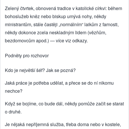
Zelený čtvrtek, obnovená tradice v katolické církvi: během
bohoslužeb kněz nebo biskup umývá nohy, někdy
ministrantům, stále častěji „normálním“ laikům z farnosti,
někdy dokonce zcela neskladným lidem (vězňům,
bezdomovcům apod.) — více viz odkazy.
Podněty pro rozhovor
Kdo je největší šéf? Jak se pozná?
Jaká práce je potřeba udělat, a přece se do ní nikomu
nechce?
Když se bojíme, co bude dál, někdy pomůže začít se starat
o druhé.
Je nějaká nepříjemná služba, třeba doma nebo v kostele,