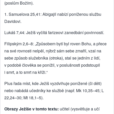
(poslům Božím).
1. Samuelova 25,41: Abigajil nabízí poníženou službu
Davidovi.
Lukáš 7,44: Ježíš vyčítá farizeovi zanedbání povinností.
Filipským 2,6–8: „Způsobem bytí byl roven Bohu, a přece
na své rovnosti nelpěl, nýbrž sám sebe zmařil, vzal na
sebe způsob služebníka (otroka), stal se jedním z lidí,
v podobě člověka se ponížil, v poslušnosti podstoupil
i smrt, a to smrt na kříži.“
Plus řada míst, kde Ježíš vyzdvihuje ponížené (či děti)
nebo nabádá učedníky ke službě (např. Mk 10,35–45; L
22,24–30; Mt 18,1–5).
Obrazy Ježíše v tomto textu:
učitel (vysvětluje a učí