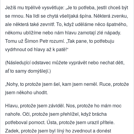
Ježíš mu trpělivě vysvětluje: „Je to potřeba, jestli chceš být
se mnou. Na lidi se chytá všelijaká špína. Některá zvenku,
ale některá také zevnitř. To, když uděláme něco špatného,
někomu ublížíme nebo nám hlavu zamotají zlé nápady.
Tomu už Šimon Petr rozumí. „Tak pane, to potřebuju
vydrhnout od hlavy až k patě!“
(Následující odstavec můžete vyprávět nebo nechat děti,
ať to samy domýšlejí.)
„Nohy, to protože jsem šel, kam jsem neměl. Ruce, protože
jsem někoho uhodit.
Hlavu, protože jsem záviděl. Nos, protože ho mám moc
nahoře. Oči, protože jsem přehlížel, když brácha
potřeboval pomoct. Ústa, protože jsem urazil přítele.
Zadek, protože jsem byl líný ho zvednout a donést