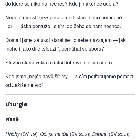
do které se nikomu nechce? Kdo ji nakonec udělá?
Nepříjemné stránky péče o děti, staré nebo nemocné
lidi — láska pomůže i s tím, do čeho se nám nechce.
Dostali jsme za úkol starat se i o sebe navzájem — jak
mohu i jako dítě „sloužit“, pomáhat ve sboru?
Služba staršovstva a další dobrovolníci ve sboru.
Kde jsme „nejšpinavější“ my — s čím potřebujeme pomoct
od Ježíše nejvíc?
Liturgie
Písně
Hříchy
(SV 79);
Oči jsi mi dal
(SV 232);
Odpusť
(SV 233);