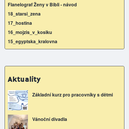
Flanelograf Ženy v Bibli - návod
18_starsi_zena
17_hostina
16_mojzis_v_kosiku
15_egyptska_kralovna
Aktuality
Základní kurz pro pracovníky s dětmi
Vánoční divadla