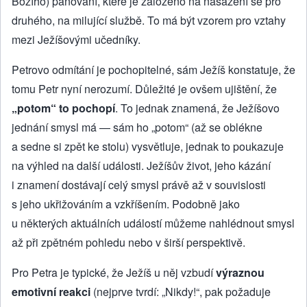
Božího) panování, které je založeno na nasazení se pro
druhého, na milující službě. To má být vzorem pro vztahy
mezi Ježíšovými učedníky.
Petrovo odmítání je pochopitelné, sám Ježíš konstatuje, že
tomu Petr nyní nerozumí. Důležité je ovšem ujištění, že
„potom“ to pochopí
. To jednak znamená, že Ježíšovo
jednání smysl má — sám ho „potom“ (až se oblékne
a sedne si zpět ke stolu) vysvětluje, jednak to poukazuje
na výhled na další události. Ježíšův život, jeho kázání
i znamení dostávají celý smysl právě až v souvislosti
s jeho ukřižováním a vzkříšením. Podobně jako
u některých aktuálních událostí můžeme nahlédnout smysl
až při zpětném pohledu nebo v širší perspektivě.
Pro Petra je typické, že Ježíš u něj vzbudí
výraznou
emotivní reakci
(nejprve tvrdí: „Nikdy!“, pak požaduje