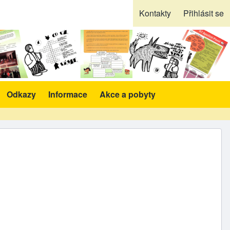
Kontakty
Přihlásit se
Odkazy
Informace
Akce a pobyty
likace a pomůcky sub-navigation