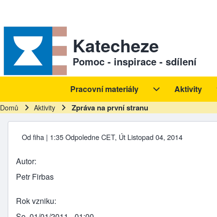
Skip to header
Skip to main navigation
Přejít k hlavnímu obsahu
Skip to footer
Sekundární odkazy
Katecheze
Pomoc - inspirace - sdílení
Pracovní materiály
Aktivity
Hlavní navigace
Pracovní materiál
Zpráva na první stranu
Domů
Aktivity
Drobečková navigace
Od
fiha
| 1:35 Odpoledne CET, Út Listopad 04, 2014
Autor
Petr Firbas
Rok vzniku
So, 01/01/2011 - 01:00