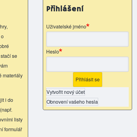
Přihlášení
hry,
Uživatelské jméno
 o
obré
Heslo
 stačí se
 vám
é materiály
Vytvořit nový účet
it i do
Obnovení vašeho hesla
(např.
vními listy
ní formulář