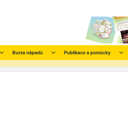
Burza nápadů
Publikace a pomůcky
y sub-navigation
Aktivity sub-navigation
Burza nápadů sub-navigation
Pub