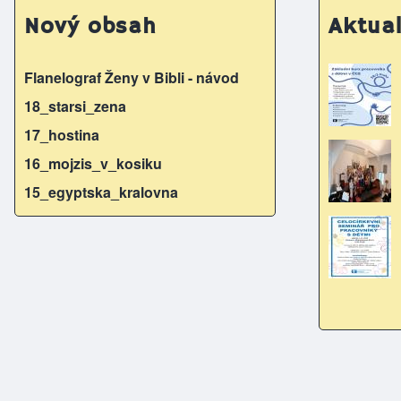
b
e
Nový obsah
Aktual
o
n
o
g
Flanelograf Ženy v Bibli - návod
k
er
18_starsi_zena
17_hostina
16_mojzis_v_kosiku
15_egyptska_kralovna