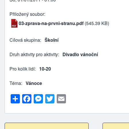
Přiložený soubor
03-zprava-na-prvni-stranu.pdf
(545.39 KB)
Cílová skupina
Školní
Druh aktivity pro aktivity
Divadlo vánoční
Pro kolik lidí
10-20
Téma
Vánoce
S
F
M
T
E
h
a
e
w
m
ar
c
s
itt
ai
e
e
s
er
l