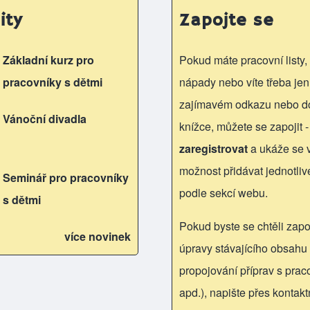
ity
Zapojte se
Základní kurz pro
Pokud máte pracovní listy, 
pracovníky s dětmi
nápady nebo víte třeba jen
zajímavém odkazu nebo d
Vánoční divadla
knížce, můžete se zapojit -
zaregistrovat
a ukáže se
možnost přidávat jednotliv
Seminář pro pracovníky
podle sekcí webu.
s dětmi
Pokud byste se chtěli zapoj
více novinek
úpravy stávajícího obsahu 
propojování příprav s praco
apd.), napište přes kontakt