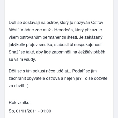
Děti se dostávají na ostrov, který je nazýván Ostrov
štěstí. Vládne zde muž - Herodeás, který přikazuje
všem ostrovanům permanentní štěstí. Je zakázaný
jakýkoliv projev smutku, slabosti či nespokojenosti.
Snaží se také, aby lidé zapomněli na Ježíšův příběh
se vším všudy.
Děti se s tím pokusí něco udělat... Podaří se jim
zachránit obyvatele ostrova a nejen je? To se dozvíte
za chvíli. :)
Rok vzniku
So, 01/01/2011 - 01:00