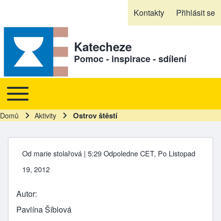
Skip to header
Skip to main navigation
Přejít k hlavnímu obsahu
Skip to footer
Kontakty
Přihlásit se
Sekundární odkazy
Katecheze
Pomoc - inspirace - sdílení
Toggle main menu
Hlavní navigace
Ostrov štěstí
Domů
Aktivity
Drobečková navigace
Od
marie stolařová
| 5:29 Odpoledne CET, Po Listopad
19, 2012
Autor
Pavlína Šíblová