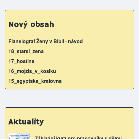
e
e
s
er
l
b
e
Nový obsah
o
n
o
g
Flanelograf Ženy v Bibli - návod
k
er
18_starsi_zena
17_hostina
16_mojzis_v_kosiku
15_egyptska_kralovna
Aktuality
Základní kurz pro pracovníky s dětmi