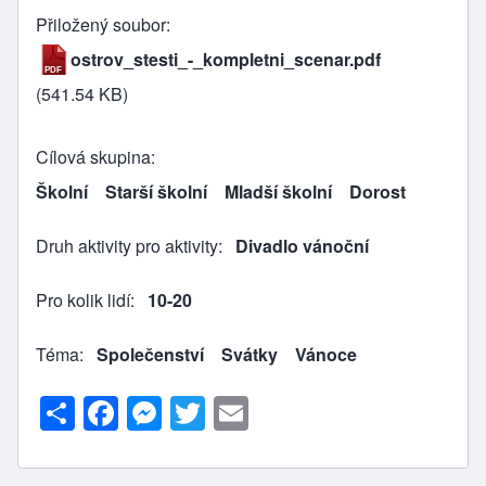
Přiložený soubor
ostrov_stesti_-_kompletni_scenar.pdf
(541.54 KB)
Cílová skupina
Školní
Starší školní
Mladší školní
Dorost
Druh aktivity pro aktivity
Divadlo vánoční
Pro kolik lidí
10-20
Téma
Společenství
Svátky
Vánoce
S
F
M
T
E
h
a
e
w
m
ar
c
s
itt
ai