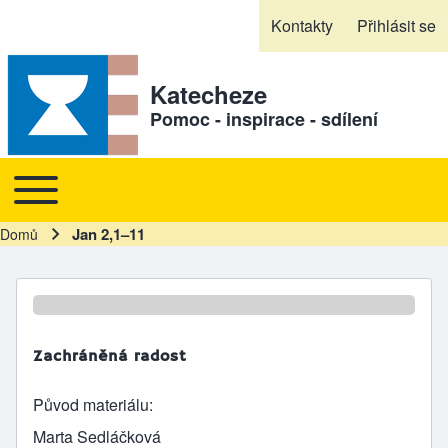
Skip to header
Skip to main navigation
Přejít k hlavnímu obsahu
Skip to footer
Kontakty
Přihlásit se
Sekundární odkazy
Katecheze
Pomoc - inspirace - sdílení
Toggle main menu
Hlavní navigace
Jan 2,1–11
Domů
Drobečková navigace
Zachráněná radost
Původ materiálu
Marta Sedláčková