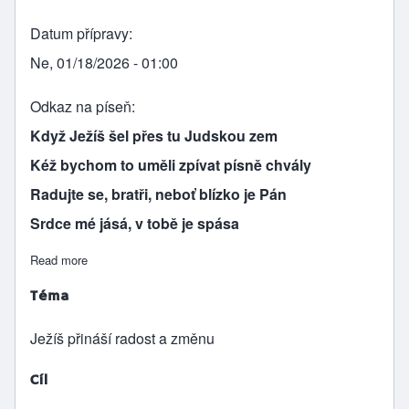
Datum přípravy
Ne, 01/18/2026 - 01:00
Odkaz na píseň
Když Ježíš šel přes tu Judskou zem
Kéž bychom to uměli zpívat písně chvály
Radujte se, bratři, neboť blízko je Pán
Srdce mé jásá, v tobě je spása
Read more
about Zachráněná radost
Téma
Ježíš přináší radost a změnu
Cíl