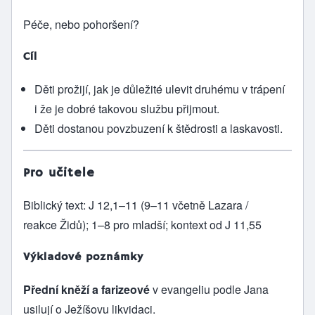
Péče, nebo pohoršení?
Cíl
Děti prožijí, jak je důležité ulevit druhému v trápení
i že je dobré takovou službu přijmout.
Děti dostanou povzbuzení k štědrosti a laskavosti.
Pro učitele
Biblický text: J 12,1–11 (9–11 včetně Lazara /
reakce Židů); 1–8 pro mladší; kontext od J 11,55
Výkladové poznámky
Přední kněží a farizeové
v evangeliu podle Jana
usilují o Ježíšovu likvidaci.