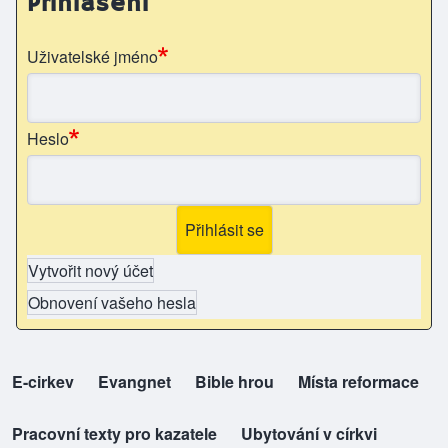
Přihlášení
Uživatelské jméno
Heslo
Vytvořit nový účet
Obnovení vašeho hesla
E-cirkev
(opens in new tab)
Evangnet
(opens in new tab)
Bible hrou
(opens in new tab)
Místa reformace
(opens in new tab)
top-odkazy
Pracovní texty pro kazatele
(opens in new tab)
Ubytování v církvi
(opens in new tab)