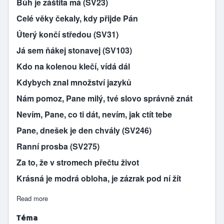
Bůh je záštita má (SV23)
Celé věky čekaly, kdy přijde Pán
Úterý končí středou (SV31)
Já sem ňákej stonavej (SV103)
Kdo na kolenou klečí, vídá dál
Kdybych znal množství jazyků
Nám pomoz, Pane milý, tvé slovo správně znát
Nevím, Pane, co ti dát, nevím, jak ctít tebe
Pane, dnešek je den chvály (SV246)
Ranní prosba (SV275)
Za to, že v stromech přečtu život
Krásná je modrá obloha, je zázrak pod ní žít
Read more
about Pomazání v Betanii
Téma