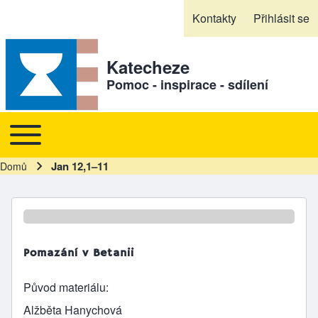
Skip to header
Skip to main navigation
Přejít k hlavnímu obsahu
Skip to footer
Kontakty
Přihlásit se
Sekundární odkazy
Katecheze
Pomoc - inspirace - sdílení
Toggle main menu
Hlavní navigace
Jan 12,1–11
Domů
Drobečková navigace
Pomazání v Betanii
Původ materiálu
Alžběta Hanychová