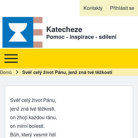
Skip to header
Skip to main navigation
Přejít k hlavnímu obsahu
Skip to footer
Kontakty
Přihlásit se
Sekundární odkazy
Katecheze
Pomoc - inspirace - sdílení
Toggle main menu
Hlavní navigace
Svěř celý život Pánu, jenž zná tvé těžkosti
Domů
Drobečková navigace
Svěř celý život Pánu,
jenž zná tvé těžkosti,
on zhojí každou ránu,
on mírní bolesti.
Bůh, který vesmír řídí