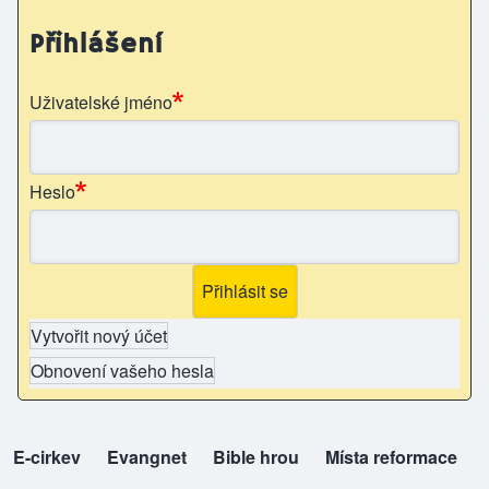
Přihlášení
Uživatelské jméno
Heslo
Vytvořit nový účet
Obnovení vašeho hesla
E-cirkev
(opens in new tab)
Evangnet
(opens in new tab)
Bible hrou
(opens in new tab)
Místa reformace
(opens in new tab)
top-odkazy