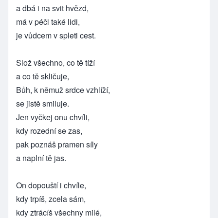
a dbá i na svit hvězd,
má v péči také lidi,
je vůdcem v spleti cest.
Slož všechno, co tě tíží
a co tě skličuje,
Bůh, k němuž srdce vzhlíží,
se jistě smiluje.
Jen vyčkej onu chvíli,
kdy rozední se zas,
pak poznáš pramen síly
a naplní tě jas.
On dopouští i chvíle,
kdy trpíš, zcela sám,
kdy ztrácíš všechny milé,