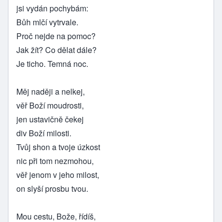
jsi vydán pochybám:
Bůh mlčí vytrvale.
Proč nejde na pomoc?
Jak žít? Co dělat dále?
Je ticho. Temná noc.
Měj naději a nelkej,
věř Boží moudrosti,
jen ustavičně čekej
div Boží milosti.
Tvůj shon a tvoje úzkost
nic při tom nezmohou,
věř jenom v jeho milost,
on slyší prosbu tvou.
Mou cestu, Bože, řídíš,