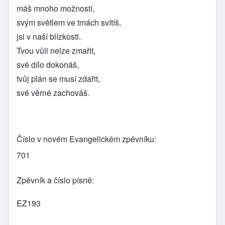
máš mnoho možností,
svým světlem ve tmách svítíš,
jsi v naší blízkosti.
Tvou vůli nelze zmařit,
své dílo dokonáš,
tvůj plán se musí zdařit,
své věrné zachováš.
Číslo v novém Evangelickém zpěvníku
701
Zpěvník a číslo písně
EZ193