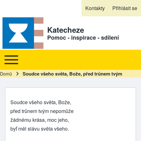
Skip to header
Skip to main navigation
Přejít k hlavnímu obsahu
Skip to footer
Kontakty
Přihlásit se
Sekundární odkazy
Katecheze
Pomoc - inspirace - sdílení
Toggle main menu
Hlavní navigace
Soudce všeho světa, Bože, před trůnem tvým
Domů
Drobečková navigace
Soudce všeho světa, Bože,
před trůnem tvým nepomůže
žádnému krása, moc jeho,
byť měl slávu světa všeho.