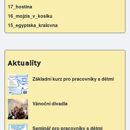
17_hostina
16_mojzis_v_kosiku
15_egyptska_kralovna
Aktuality
Základní kurz pro pracovníky s dětmi
Vánoční divadla
Seminář pro pracovníky s dětmi