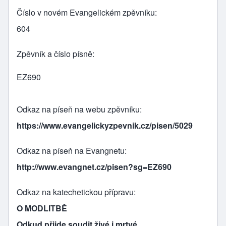
Číslo v novém Evangelickém zpěvníku
604
Zpěvník a číslo písně
EZ690
Odkaz na píseň na webu zpěvníku
https://www.evangelickyzpevnik.cz/pisen/5029
Odkaz na píseň na Evangnetu
http://www.evangnet.cz/pisen?sg=EZ690
Odkaz na katechetickou přípravu
O MODLITBĚ
Odkud přijde soudit živé i mrtvé