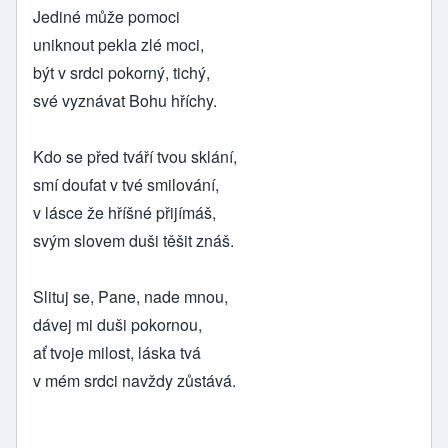
Jediné může pomoci
uniknout pekla zlé moci,
být v srdci pokorný, tichý,
své vyznávat Bohu hříchy.
Kdo se před tváří tvou sklání,
smí doufat v tvé smilování,
v lásce že hříšné přijímáš,
svým slovem duši těšit znáš.
Slituj se, Pane, nade mnou,
dávej mi duši pokornou,
ať tvoje milost, láska tvá
v mém srdci navždy zůstává.