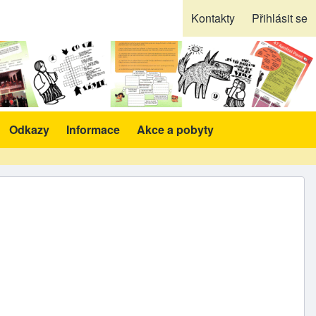
Kontakty
Přihlásit se
Odkazy
Informace
Akce a pobyty
likace a pomůcky sub-navigation