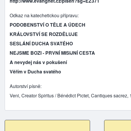
http://www.evangnet.cz/pisen?sg=EZ371
Odkaz na katechetickou přípravu
PODOBENSTVÍ O TĚLE A ÚDECH
KRÁLOVSTVÍ SE ROZDĚLUJE
SESLÁNÍ DUCHA SVATÉHO
NEJSME BOZI - PRVNÍ MISIJNÍ CESTA
A nevydej nás v pokušení
Věřím v Ducha svatého
Autorství písně
Veni, Creator Spiritus / Bénédict Pictet, Cantiques sacre