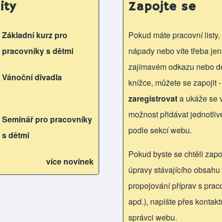
ity
Zapojte se
Základní kurz pro
Pokud máte pracovní listy, 
pracovníky s dětmi
nápady nebo víte třeba jen
zajímavém odkazu nebo d
Vánoční divadla
knížce, můžete se zapojit -
zaregistrovat
a ukáže se
možnost přidávat jednotliv
Seminář pro pracovníky
podle sekcí webu.
s dětmi
Pokud byste se chtěli zapoj
více novinek
úpravy stávajícího obsahu 
propojování příprav s praco
apd.), napište přes kontakt
správci webu.