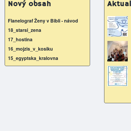
Nový obsah
Aktual
Flanelograf Ženy v Bibli - návod
18_starsi_zena
17_hostina
16_mojzis_v_kosiku
15_egyptska_kralovna