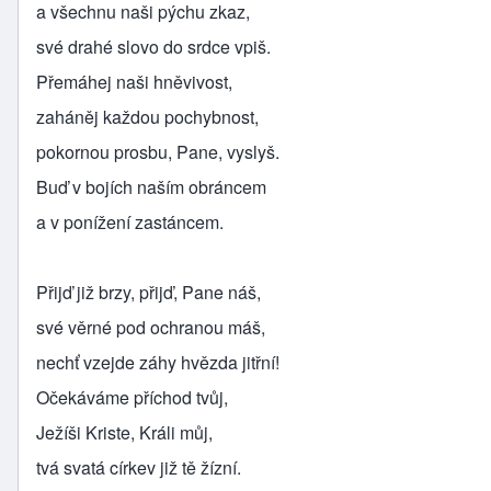
a všechnu naši pýchu zkaz,
své drahé slovo do srdce vpiš.
Přemáhej naši hněvivost,
zaháněj každou pochybnost,
pokornou prosbu, Pane, vyslyš.
Buď v bojích naším obráncem
a v ponížení zastáncem.
Přijď již brzy, přijď, Pane náš,
své věrné pod ochranou máš,
nechť vzejde záhy hvězda jitřní!
Očekáváme příchod tvůj,
Ježíši Kriste, Králi můj,
tvá svatá církev již tě žízní.