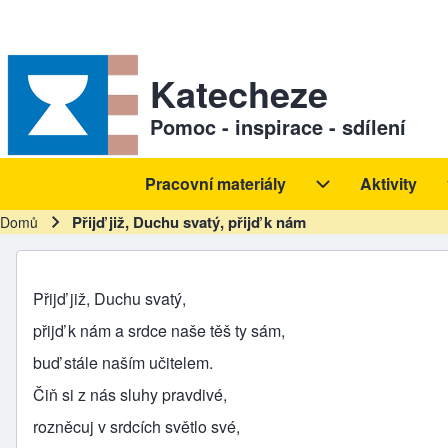
Skip to header
Skip to main navigation
Přejít k hlavnímu obsahu
Skip to footer
Sekundární odkazy
Katecheze
Pomoc - inspirace - sdílení
Pracovní materiály
Aktivity
Hlavní navigace
Pracovní materiál
Přijď již, Duchu svatý, přijď k nám
Domů
Drobečková navigace
Přijď již, Duchu svatý,
přijď k nám a srdce naše těš ty sám,
buď stále naším učitelem.
Čiň si z nás sluhy pravdivé,
rozněcuj v srdcích světlo své,