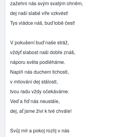
zažehni nás svým svatým ohněm,
dej naší slabé víře vzkvést!
Tys vládce náš, buď tobě čest!
V pokušení buď naše stráž,
vždyť slabost naši dobře znáš,
náporu světa podléháme.
Naplň nás duchem tichosti,
v milování dej stálosti,
tvou radu vždy očekáváme.
Veď a řiď nás neustále,
dej, ať jsme živi k tvé chvále!
Svůj mír a pokoj rozlij v nás