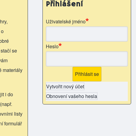
Přihlášení
hry,
Uživatelské jméno
 o
obré
Heslo
 stačí se
 vám
é materiály
Vytvořit nový účet
it i do
Obnovení vašeho hesla
(např.
vními listy
ní formulář