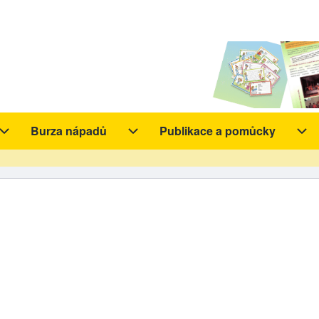
Burza nápadů
Publikace a pomůcky
y sub-navigation
Aktivity sub-navigation
Burza nápadů sub-navigation
Pub