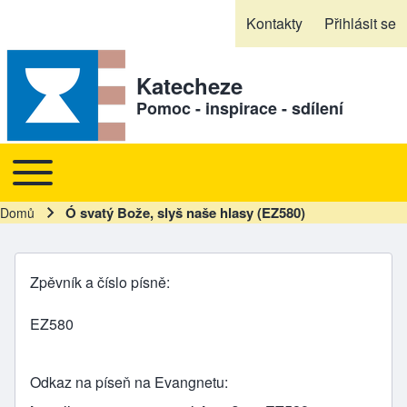
Skip to header
Skip to main navigation
Přejít k hlavnímu obsahu
Skip to footer
Kontakty
Přihlásit se
Sekundární odkazy
Katecheze
Pomoc - inspirace - sdílení
Toggle main menu
Hlavní navigace
Ó svatý Bože, slyš naše hlasy (EZ580)
Domů
Drobečková navigace
Zpěvník a číslo písně
EZ580
Odkaz na píseň na Evangnetu