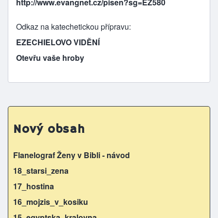
http://www.evangnet.cz/pisen?sg=EZ580
Odkaz na katechetickou přípravu
EZECHIELOVO VIDĚNÍ
Otevřu vaše hroby
Nový obsah
Flanelograf Ženy v Bibli - návod
18_starsi_zena
17_hostina
16_mojzis_v_kosiku
15_egyptska_kralovna