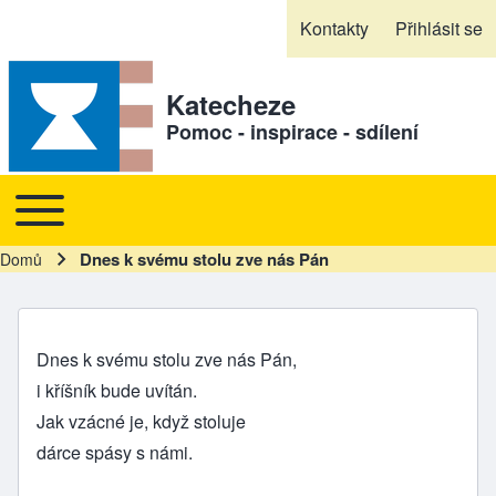
Skip to header
Skip to main navigation
Přejít k hlavnímu obsahu
Skip to footer
Kontakty
Přihlásit se
Sekundární odkazy
Katecheze
Pomoc - inspirace - sdílení
Toggle main menu
Hlavní navigace
Dnes k svému stolu zve nás Pán
Domů
Drobečková navigace
Dnes k svému stolu zve nás Pán,
i kříšník bude uvítán.
Jak vzácné je, když stoluje
dárce spásy s námi.