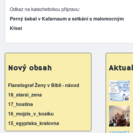
Odkaz na katechetickou přípravu
Perný šabat v Kafarnaum a setkání s malomocným
Křest
Nový obsah
Aktual
Flanelograf Ženy v Bibli - návod
18_starsi_zena
17_hostina
16_mojzis_v_kosiku
15_egyptska_kralovna