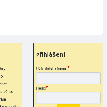
Přihlášení
hry,
Uživatelské jméno
 o
obré
Heslo
 stačí se
 vám
é materiály