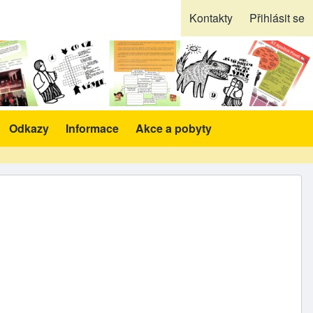
Kontakty
Přihlásit se
Odkazy
Informace
Akce a pobyty
likace a pomůcky sub-navigation