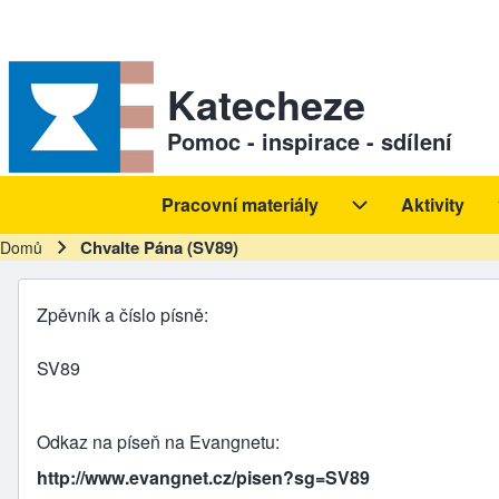
Skip to header
Skip to main navigation
Přejít k hlavnímu obsahu
Skip to footer
Sekundární odkazy
Katecheze
Pomoc - inspirace - sdílení
Pracovní materiály
Aktivity
Hlavní navigace
Pracovní materiál
Chvalte Pána (SV89)
Domů
Drobečková navigace
Zpěvník a číslo písně
SV89
Odkaz na píseň na Evangnetu
http://www.evangnet.cz/pisen?sg=SV89