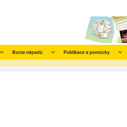
Burza nápadů
Publikace a pomůcky
y sub-navigation
Aktivity sub-navigation
Burza nápadů sub-navigation
Pub