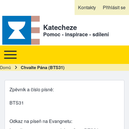
Skip to header
Skip to main navigation
Přejít k hlavnímu obsahu
Skip to footer
Kontakty
Přihlásit se
Sekundární odkazy
Katecheze
Pomoc - inspirace - sdílení
Toggle main menu
Hlavní navigace
Chvalte Pána (BTS31)
Domů
Drobečková navigace
Zpěvník a číslo písně
BTS31
Odkaz na píseň na Evangnetu