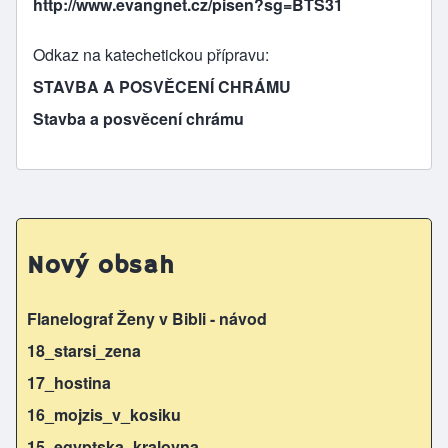
http://www.evangnet.cz/pisen?sg=BTS31
Odkaz na katechetickou přípravu
STAVBA A POSVĚCENÍ CHRÁMU
Stavba a posvěcení chrámu
Nový obsah
Flanelograf Ženy v Bibli - návod
18_starsi_zena
17_hostina
16_mojzis_v_kosiku
15_egyptska_kralovna