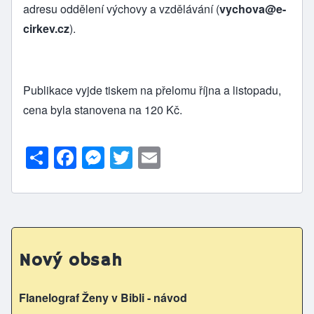
adresu oddělení výchovy a vzdělávání (
vychova@e-
cirkev.cz
).
Publikace vyjde tiskem na přelomu října a listopadu,
cena byla stanovena na 120 Kč.
S
F
M
T
E
h
a
e
w
m
ar
c
s
itt
ai
e
e
s
er
l
b
e
Nový obsah
o
n
o
g
Flanelograf Ženy v Bibli - návod
k
er