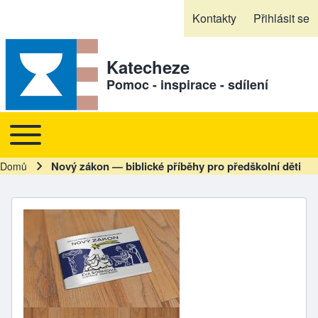
Skip to header
Skip to main navigation
Přejít k hlavnímu obsahu
Skip to footer
Kontakty
Přihlásit se
Sekundární odkazy
Katecheze
Pomoc - inspirace - sdílení
Toggle main menu
Hlavní navigace
Nový zákon — biblické příběhy pro předškolní děti
Domů
Drobečková navigace