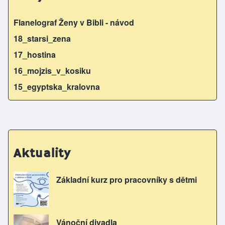
o
n
o
g
Flanelograf Ženy v Bibli - návod
k
er
18_starsi_zena
17_hostina
16_mojzis_v_kosiku
15_egyptska_kralovna
Aktuality
Základní kurz pro pracovníky s dětmi
Vánoční divadla