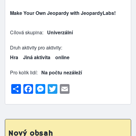
Make Your Own Jeopardy with JeopardyLabs!
Cílová skupina
Univerzální
Druh aktivity pro aktivity
Hra
Jiná aktivita
online
Pro kolik lidí
Na počtu nezáleží
S
F
M
T
E
h
a
e
w
m
ar
c
s
itt
ai
e
e
s
er
l
b
e
Nový obsah