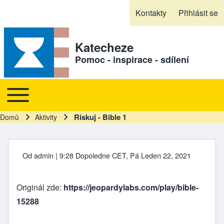
Skip to header
Skip to main navigation
Přejít k hlavnímu obsahu
Skip to footer
Kontakty
Přihlásit se
Sekundární odkazy
Katecheze
Pomoc - inspirace - sdílení
Toggle main menu
Hlavní navigace
Riskuj - Bible 1
Domů
Aktivity
Drobečková navigace
Od
admin
| 9:28 Dopoledne CET, Pá Leden 22, 2021
Originál zde:
https://jeopardylabs.com/play/bible-
15288