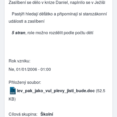
Zaslíbení se dělo v knize Daniel, naplnilo se v Ježíši
Pastýři hledají děťátko a připomínají si starozákonní
události a zaslíbení
5 stran
, role možno rozdělit podle počtu dětí
Rok vzniku
Ne, 01/01/2006 - 01:00
Přiložený soubor
lev_pak_jako_vul_plevy_jisti_bude.doc
(52.5
KB)
Cílová skupina
Školní