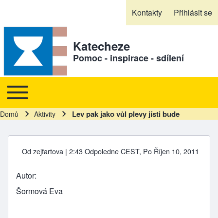
Skip to header
Skip to main navigation
Přejít k hlavnímu obsahu
Skip to footer
Kontakty
Přihlásit se
Sekundární odkazy
Katecheze
Pomoc - inspirace - sdílení
Toggle main menu
Hlavní navigace
Lev pak jako vůl plevy jísti bude
Domů
Aktivity
Drobečková navigace
Od
zejfartova
| 2:43 Odpoledne CEST, Po Říjen 10, 2011
Autor
Šormová Eva