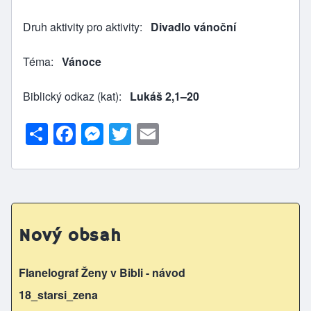
Druh aktivity pro aktivity
Divadlo vánoční
Téma
Vánoce
Biblický odkaz (kat)
Lukáš 2,1–20
S
F
M
T
E
h
a
e
w
m
ar
c
s
itt
ai
e
e
s
er
l
b
e
Nový obsah
o
n
o
g
Flanelograf Ženy v Bibli - návod
k
er
18_starsi_zena