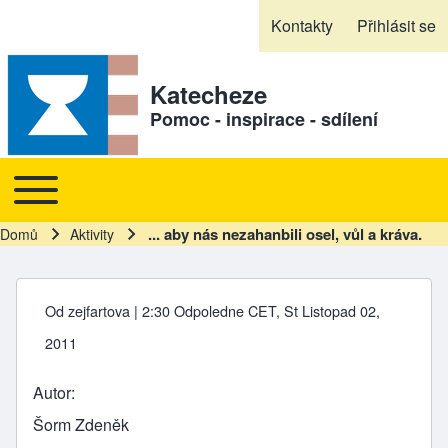
Skip to header
Skip to main navigation
Přejít k hlavnímu obsahu
Skip to footer
Kontakty
Přihlásit se
Sekundární odkazy
Katecheze
Pomoc - inspirace - sdílení
Toggle main menu
Hlavní navigace
... aby nás nezahanbili osel, vůl a kráva.
Domů
Aktivity
Drobečková navigace
Od
zejfartova
| 2:30 Odpoledne CET, St Listopad 02,
2011
Autor
Šorm Zdeněk