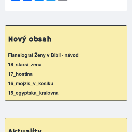
h
a
e
w
m
ar
c
s
itt
ai
e
e
s
er
l
b
e
Nový obsah
o
n
o
g
Flanelograf Ženy v Bibli - návod
k
er
18_starsi_zena
17_hostina
16_mojzis_v_kosiku
15_egyptska_kralovna
Aktuality