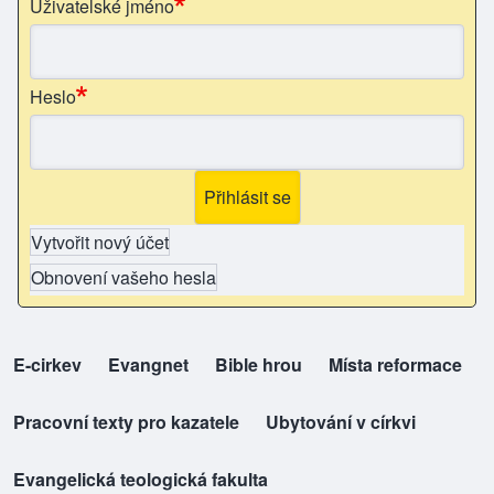
Uživatelské jméno
Heslo
Vytvořit nový účet
Obnovení vašeho hesla
E-cirkev
(opens in new tab)
Evangnet
(opens in new tab)
Bible hrou
(opens in new tab)
Místa reformace
(opens in new tab)
top-odkazy
Pracovní texty pro kazatele
(opens in new tab)
Ubytování v církvi
(opens in new tab)
Evangelická teologická fakulta
(opens in new tab)