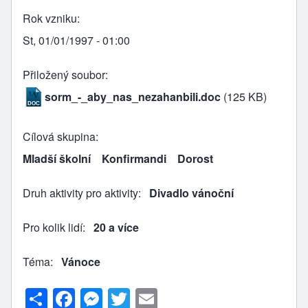
Rok vzniku
St, 01/01/1997 - 01:00
Přiložený soubor
sorm_-_aby_nas_nezahanbili.doc
(125 KB)
Cílová skupina
Mladší školní
Konfirmandi
Dorost
Druh aktivity pro aktivity
Divadlo vánoční
Pro kolik lidí
20 a více
Téma
Vánoce
S
F
M
T
E