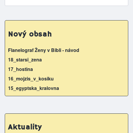
Nový obsah
Flanelograf Ženy v Bibli - návod
18_starsi_zena
17_hostina
16_mojzis_v_kosiku
15_egyptska_kralovna
Aktuality