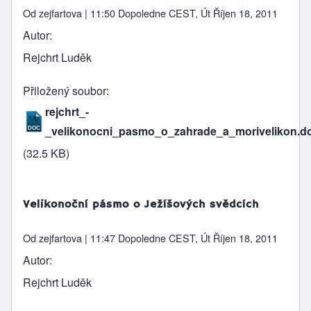
Od
zejfartova
| 11:50 Dopoledne CEST, Út Říjen 18, 2011
Autor
Rejchrt Luděk
Přiložený soubor
rejchrt_-
_velikonocni_pasmo_o_zahrade_a_morivelikon.d
(32.5 KB)
Velikonoční pásmo o Ježíšových svědcích
Od
zejfartova
| 11:47 Dopoledne CEST, Út Říjen 18, 2011
Autor
Rejchrt Luděk