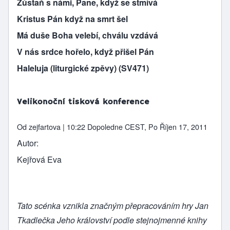
Zůstaň s námi, Pane, když se stmívá
Kristus Pán když na smrt šel
Má duše Boha velebí, chválu vzdává
V nás srdce hořelo, když přišel Pán
Haleluja (liturgické zpěvy) (SV471)
Velikonoční tisková konference
Od
zejfartova
| 10:22 Dopoledne CEST, Po Říjen 17, 2011
Autor
Kejřová Eva
Tato scénka vznikla značným přepracováním hry Jan
Tkadlečka Jeho království podle stejnojmenné knihy