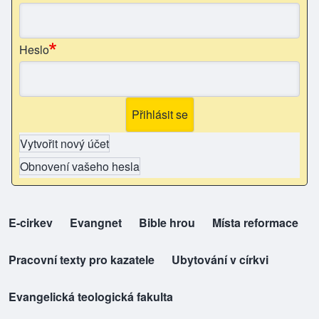
Heslo
Vytvořit nový účet
Obnovení vašeho hesla
E-cirkev
(opens in new tab)
Evangnet
(opens in new tab)
Bible hrou
(opens in new tab)
Místa reformace
(opens in new tab)
top-odkazy
Pracovní texty pro kazatele
(opens in new tab)
Ubytování v církvi
(opens in new tab)
Evangelická teologická fakulta
(opens in new tab)