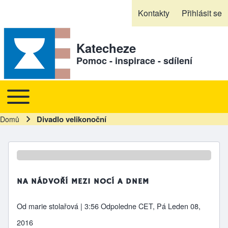
Skip to header
Skip to main navigation
Přejít k hlavnímu obsahu
Skip to footer
Kontakty
Přihlásit se
Sekundární odkazy
Katecheze
Pomoc - inspirace - sdílení
Toggle main menu
Hlavní navigace
Divadlo velikonoční
Domů
Drobečková navigace
NA NÁDVOŘÍ MEZI NOCÍ A DNEM
Od
marie stolařová
| 3:56 Odpoledne CET, Pá Leden 08,
2016