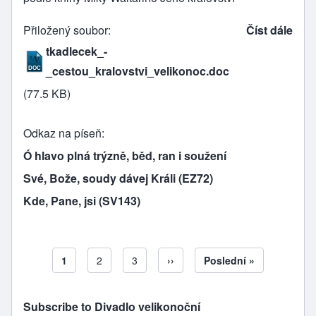
Přiložený soubor
Číst dále
tkadlecek_-
_cestou_kralovstvi_velikonoc.doc
(77.5 KB)
Odkaz na píseň
Ó hlavo plná trýzně, běd, ran i soužení
Své, Bože, soudy dávej Králi (EZ72)
Kde, Pane, jsi (SV143)
Aktuální stránka
1
Page
2
Page
3
Následující stránka
››
Poslední stránka
Poslední »
Pagination
Subscribe to Divadlo velikonoční