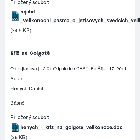
Přiložený soubor
rejchrt_-
_velikonocni_pasmo_o_jezisovych_svedcich_veli
(34.5 KB)
Kříž na Golgotě
Od
zejfartova
| 12:01 Odpoledne CEST, Po Říjen 17, 2011
Autor
Henych Daniel
Básně
Přiložený soubor
henych_-_kriz_na_golgote_velikonoce.doc
(26 KB)