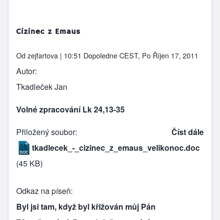
Cizinec z Emaus
Od
zejfartova
| 10:51 Dopoledne CEST, Po Říjen 17, 2011
Autor
Tkadleček Jan
Volné zpracování Lk 24,13-35
Přiložený soubor
Číst dále
tkadlecek_-_cizinec_z_emaus_velikonoc.doc
(45 KB)
Odkaz na píseň
Byl jsi tam, když byl křižován můj Pán