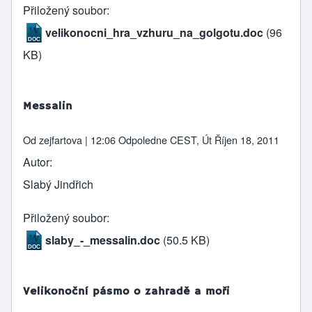
Přiložený soubor
velikonocni_hra_vzhuru_na_golgotu.doc
(96
KB)
Messalin
Od
zejfartova
| 12:06 Odpoledne CEST, Út Říjen 18, 2011
Autor
Slabý Jindřich
Přiložený soubor
slaby_-_messalin.doc
(50.5 KB)
Velikonoční pásmo o zahradě a moři