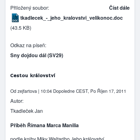
Přiložený soubor
Číst dále
tkadlecek_-_jeho_kralovstvi_velikonoc.doc
(43.5 KB)
Odkaz na píseň
Sny dojdou dál (SV29)
Cestou království
Od
zejfartova
| 10:04 Dopoledne CEST, Po Říjen 17, 2011
Autor
Tkadleček Jan
Příběh Římana Marca Manilia
podle knihy Miky Waltariho Jeho království