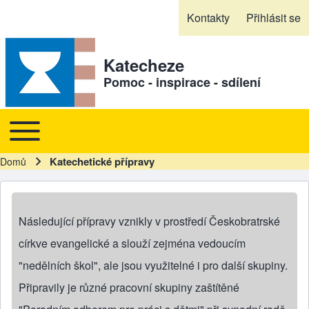
Skip to header
Skip to main navigation
Přejít k hlavnímu obsahu
Skip to footer
Kontakty
Přihlásit se
Sekundární odkazy
Katecheze
Pomoc - inspirace - sdílení
Toggle main menu
Hlavní navigace
Katechetické přípravy
Domů
Drobečková navigace
Následující přípravy vznikly v prostředí Českobratrské
církve evangelické a slouží zejména vedoucím
"nedělních škol", ale jsou využitelné i pro další skupiny.
Připravily je různé pracovní skupiny zaštítěné