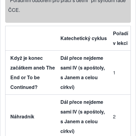
"Poradním odborem pro práci s dětmi" při synodní radě
ČCE.
Pořadí
Katechetický cyklus
v lekci
Když je konec
Dál přece nejdeme
začátkem aneb The
sami IV (s apoštoly,
1
End or To be
s Janem a celou
Continued?
církví)
Dál přece nejdeme
sami IV (s apoštoly,
Náhradník
2
s Janem a celou
církví)