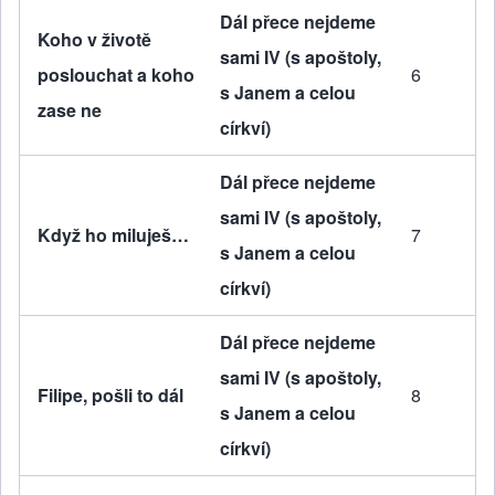
Dál přece nejdeme
Koho v životě
sami IV (s apoštoly,
poslouchat a koho
6
s Janem a celou
zase ne
církví)
Dál přece nejdeme
sami IV (s apoštoly,
Když ho miluješ…
7
s Janem a celou
církví)
Dál přece nejdeme
sami IV (s apoštoly,
Filipe, pošli to dál
8
s Janem a celou
církví)