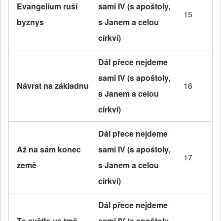
Evangelium ruší
sami IV (s apoštoly,
15
byznys
s Janem a celou
církví)
Dál přece nejdeme
sami IV (s apoštoly,
Návrat na základnu
16
s Janem a celou
církví)
Dál přece nejdeme
Až na sám konec
sami IV (s apoštoly,
17
země
s Janem a celou
církví)
Dál přece nejdeme
To světlo ve tmě
sami IV (s apoštoly,