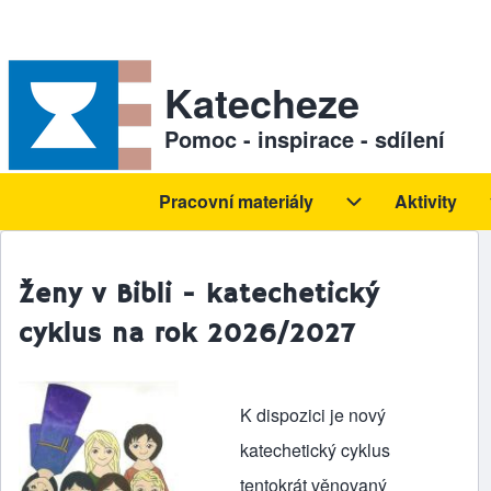
Skip to header
Skip to main navigation
Přejít k hlavnímu obsahu
Skip to footer
Sekundární odkazy
Katecheze
Pomoc - inspirace - sdílení
Pracovní materiály
Aktivity
Hlavní navigace
Pracovní materiál
Ženy v Bibli - katechetický
cyklus na rok 2026/2027
K dispozici je nový
katechetický cyklus
tentokrát věnovaný