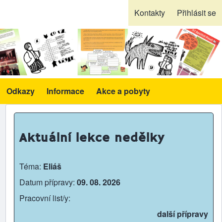
Kontakty
Přihlásit se
Odkazy
Informace
Akce a pobyty
likace a pomůcky sub-navigation
Aktuální lekce nedělky
Téma:
Eliáš
Datum přípravy:
09. 08. 2026
Pracovní list/y:
další přípravy