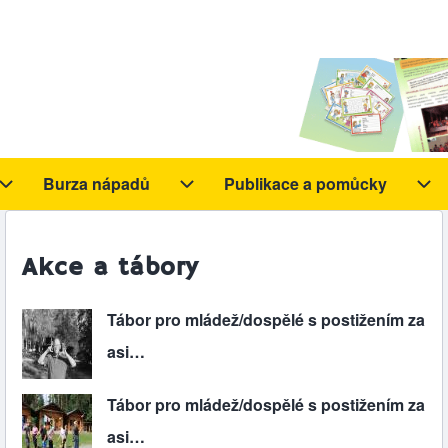
Burza nápadů
Publikace a pomůcky
y sub-navigation
Aktivity sub-navigation
Burza nápadů sub-navigation
Pub
Akce a tábory
Tábor pro mládež/dospělé s postižením za
asi…
Tábor pro mládež/dospělé s postižením za
asi…