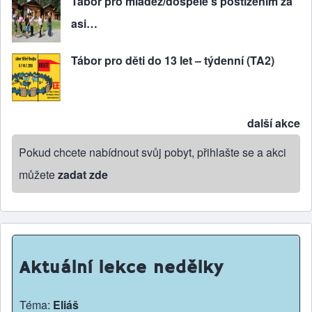
Tábor pro mládež/dospělé s postižením za
asi…
Tábor pro děti do 13 let – týdenní (TA2)
další akce
Pokud chcete nabídnout svůj pobyt, přihlašte se a akci
můžete
zadat zde
Aktuální lekce nedělky
Téma:
Eliáš