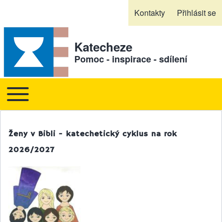
Skip to header
Skip to main navigation
Přejít k hlavnímu obsahu
Skip to footer
Kontakty
Přihlásit se
Sekundární odkazy
Katecheze
Pomoc - inspirace - sdílení
Toggle main menu
Hlavní navigace
Ženy v Bibli - katechetický cyklus na rok
2026/2027