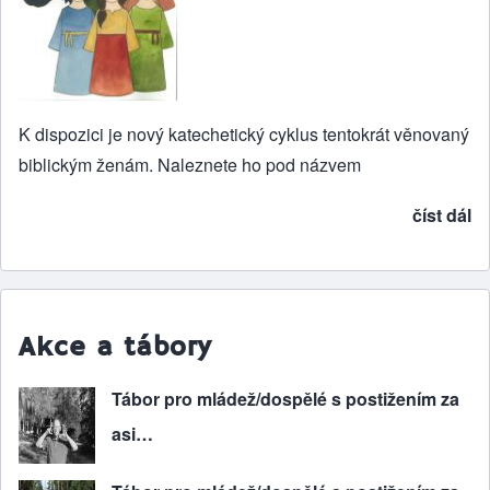
K dispozici je nový katechetický cyklus tentokrát věnovaný
biblickým ženám. Naleznete ho pod názvem
číst dál
Akce a tábory
Tábor pro mládež/dospělé s postižením za
asi…