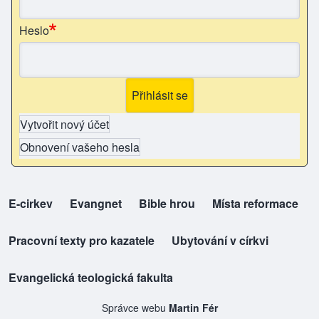
Heslo
Vytvořit nový účet
Obnovení vašeho hesla
E-cirkev
(opens in new tab)
Evangnet
(opens in new tab)
Bible hrou
(opens in new tab)
Místa reformace
(opens in new tab)
top-odkazy
Pracovní texty pro kazatele
(opens in new tab)
Ubytování v církvi
(opens in new tab)
Evangelická teologická fakulta
(opens in new tab)
Správce webu
Martin Fér