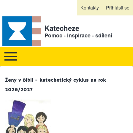
Skip to header
Skip to main navigation
Přejít k hlavnímu obsahu
Skip to footer
Kontakty
Přihlásit se
Sekundární odkazy
Katecheze
Pomoc - inspirace - sdílení
Toggle main menu
Hlavní navigace
Ženy v Bibli - katechetický cyklus na rok
2026/2027