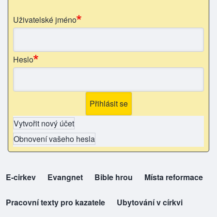
Uživatelské jméno
Heslo
Vytvořit nový účet
Obnovení vašeho hesla
E-cirkev
(opens in new tab)
Evangnet
(opens in new tab)
Bible hrou
(opens in new tab)
Místa reformace
(opens in new tab)
top-odkazy
Pracovní texty pro kazatele
(opens in new tab)
Ubytování v církvi
(opens in new tab)