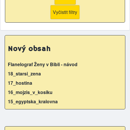
Nový obsah
Flanelograf Ženy v Bibli - návod
18_starsi_zena
17_hostina
16_mojzis_v_kosiku
15_egyptska_kralovna